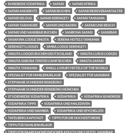
RUNDREISE SÜDAFRIKA
SAFARI
SAFARI AFRIKA
SAFARI ANGEBOTE
SAFARI BUCHEN
SAFARI REISEVERANSTALTER
SAFARI SELOUS
SAFARI SERENGETI
SAFARI TANSANIA
SAFARI TARANGIRE
SAFARI UND BADEN
SAFARI UND BEACH
SAFARI UND SANSIBAR BUCHEN
SANBONA SAFARI
SANSIBAR
SASAKWA LODGE SINGITA
SERENA HOTELS TANSANIA
SERENGETI LODGES
SIMBA LODGE SERENGETI
SINGITA LODGES BUCHEN DEUTSCHLAND
SINGITA LUXUS LODGES
SINGITA SABORA TENTED CAMP BUCHEN
SINGITA SAFARI
SINGITA TANSANIA
SMALL LUXURY HOTELS OF THE WORLD
SPEZIALIST FÜR FAMILIENURLAUB
SPEZIALIST FÜR SANSIBAR
STEPHANIE SCHNEIDER REISEBÜRO
STEPHANIE SCHNEIDER REISEBÜRO MÜNCHEN
STUDIENREISE SÜDAFRIKA
SÜDAFRIKA
SÜDAFRIKA RUNDREISE
SÜDAFRIKA TIPPS
SÜDAFRIKA UND MALEDIVEN
SÜDAFRIKA UND NAMIBIA
SÜDAFRIKA UND SEYCHELLEN
TAFELBERG KAPSTADT
TIPPS FÜR DIE HOCHZEITSREISE
TIPPS FÜR FAMILIENURLAUB
TIPPS FÜR PAARE&HONEYMOONER ADULTS ONLY HOTEL SANSIBAR