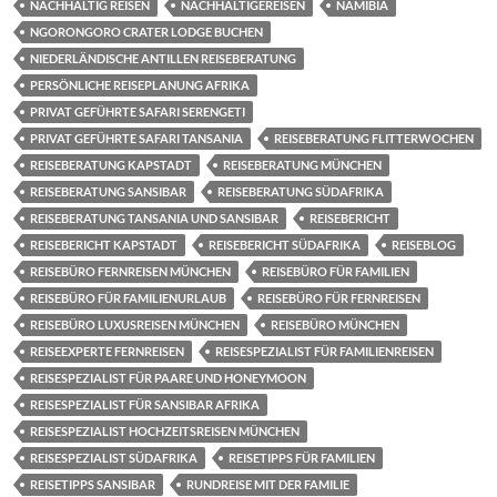
NACHHALTIG REISEN
NACHHALTIGEREISEN
NAMIBIA
NGORONGORO CRATER LODGE BUCHEN
NIEDERLÄNDISCHE ANTILLEN REISEBERATUNG
PERSÖNLICHE REISEPLANUNG AFRIKA
PRIVAT GEFÜHRTE SAFARI SERENGETI
PRIVAT GEFÜHRTE SAFARI TANSANIA
REISEBERATUNG FLITTERWOCHEN
REISEBERATUNG KAPSTADT
REISEBERATUNG MÜNCHEN
REISEBERATUNG SANSIBAR
REISEBERATUNG SÜDAFRIKA
REISEBERATUNG TANSANIA UND SANSIBAR
REISEBERICHT
REISEBERICHT KAPSTADT
REISEBERICHT SÜDAFRIKA
REISEBLOG
REISEBÜRO FERNREISEN MÜNCHEN
REISEBÜRO FÜR FAMILIEN
REISEBÜRO FÜR FAMILIENURLAUB
REISEBÜRO FÜR FERNREISEN
REISEBÜRO LUXUSREISEN MÜNCHEN
REISEBÜRO MÜNCHEN
REISEEXPERTE FERNREISEN
REISESPEZIALIST FÜR FAMILIENREISEN
REISESPEZIALIST FÜR PAARE UND HONEYMOON
REISESPEZIALIST FÜR SANSIBAR AFRIKA
REISESPEZIALIST HOCHZEITSREISEN MÜNCHEN
REISESPEZIALIST SÜDAFRIKA
REISETIPPS FÜR FAMILIEN
REISETIPPS SANSIBAR
RUNDREISE MIT DER FAMILIE