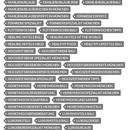
FAMILIENURLAUB
FAMILIENURLAUB 2018
FAMILIENURLAUB BALI
FAMILIENURLAUB BUCHEN IN MÜNCHEN
FAMILIENURLAUBEXPERTE IN MÜNCHEN
FERNREISE EXPERTE
FERNREISE SPEZIALIST
FERNREISESPEZIALIST MÜNCHEN
FLITTERWOCHEN
FLITTERWOCHEN BALI
FLITTERWOCHEN TIPPS
HEALING HOTELS BALI
HEALING HOTELS OF THE WORLD
HEALING HOTELS UBUD
HEALTHY FOOD
HEALTHY LIFESTYLE BALI
HOCHZEITSREISE
HOCHZEITSREISE BALI
HOCHZEITSREISE SPEZIALIST MÜNCHEN
HOCHZEITSREISEBÜRO MÜNCHEN
HOCHZEITSREISEEXPERTE MÜNCHEN
HOCHZEITSREISEN EXPERTE MÜNCHEN
HOCHZEITSREISEN MÜNCHEN
HOCHZEITSREISEN SPEZIALIST
HOCHZEITSREISEN TIPPS
HONEYMOON
HONEYMOON BALI
HONEYMOON MÜNCHEN
HONEYMOON REISEBERATUNG
HONEYMOON SPEZIALIST MÜNCHEN
HONEYMOON SÜDAFRIKA
HONEYMOON UND SAFARI
HONEYMOONEXPERTE MÜNCHEN
HONEYMOONHOTELS
HONEYMOONREISEBERATUNG
LUXUSHOSTELS BALI
LUXUSHOTELS
LUXUSHOTELS BALI
LUXUSLODGES
LUXUSREISESPEZIALIST MÜNCHEN
LUXUSURLAUB