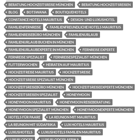
BERATUNG HOCHZEITSREISE MÜNCHEN
BERATUNG HOCHZEITSREISEN
BLOG
BOTSWANA
BOUTIQUEHOTELS
CONSTANCE HOTELS MAURITIUS
DESIGN- UND LUXUSHOTEL
FAMILIENFERNREISE
FAMILIENFREUNDLICHE HOTELS MAURITIUS
FAMILIENREISEBÜRO MÜNCHEN
FAMILIENURLAUB
FAMILIENURLAUB BUCHEN IN MÜNCHEN
FAMILIENURLAUBEXPERTE IN MÜNCHEN
FERNREISE EXPERTE
FERNREISE SPEZIALIST
FERNREISESPEZIALIST MÜNCHEN
FLITTERWOCHEN
HEIRATEN AUF MAURITIUS
HOCHZEITREISE MAURITIUS
HOCHZEITSREISE
HOCHZEITSREISE SPEZIALIST MÜNCHEN
HOCHZEITSREISEBÜRO MÜNCHEN
HOCHZEITSREISEEXPERTE MÜNCHEN
HOCHZEITSREISEN SPEZIALIST
HONEYMOON
HONEYMOON MAURITIUS
HONEYMOON REISEBERATUNG
HONEYMOON SPEZIALIST MÜNCHEN
HONEYMOONEXPERTE MÜNCHEN
HOTELS FÜR PAARE
LA REUNION MIT MAURITIUS
LA REUNION MIT SÜDAFRIKA
LUX HOTELS MAURITIUS
LUXUSHOTELS
LUXUSHOTELS FAMILIEN MAURITIUS
LUXUSLODGES
LUXUSLODGES AFRIKA