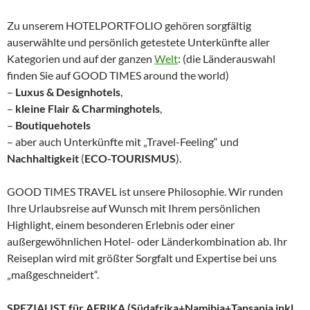
Zu unserem HOTELPORTFOLIO gehören sorgfältig
auserwählte und persönlich getestete Unterkünfte aller
Kategorien und auf der ganzen
Welt
: (die Länderauswahl
finden Sie auf GOOD TIMES around the world)
–
Luxus & Designhotels
,
–
kleine Flair & Charminghotels
,
–
Boutiquehotels
– aber auch Unterkünfte mit „Travel-Feeling“ und
Nachhaltigkeit
(
ECO-TOURISMUS
).
GOOD TIMES TRAVEL ist unsere Philosophie. Wir runden
Ihre Urlaubsreise auf Wunsch mit Ihrem persönlichen
Highlight, einem besonderen Erlebnis oder einer
außergewöhnlichen Hotel- oder Länderkombination ab. Ihr
Reiseplan wird mit größter Sorgfalt und Expertise bei uns
„maßgeschneidert“.
SPEZIALIST für AFRIKA (Südafrika+Namibia+Tansania inkl.