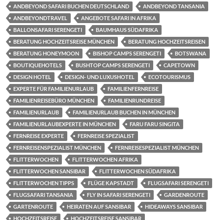
ANDBEYOND SAFARI BUCHEN DEUTSCHLAND
ANDBEYOND TANSANIA
ANDBEYONDTRAVEL
ANGEBOTE SAFARI IN AFRIKA
BALLONSAFARI SERENGETI
BAUMHAUS SÜDAFRIKA
BERATUNG HOCHZEITSREISE MÜNCHEN
BERATUNG HOCHZEITSREISEN
BERATUNG HONEYMOON
BISHOP CAMPS SERENGETI
BOTSWANA
BOUTIQUEHOTELS
BUSHTOP CAMPS SERENGETI
CAPETOWN
DESIGN HOTEL
DESIGN- UND LUXUSHOTEL
ECOTOURISMUS
EXPERTE FÜR FAMILIENURLAUB
FAMILIENFERNREISE
FAMILIENREISEBÜRO MÜNCHEN
FAMILIENRUNDREISE
FAMILIENURLAUB
FAMILIENURLAUB BUCHEN IN MÜNCHEN
FAMILIENURLAUBEXPERTE IN MÜNCHEN
FARU FARU SINGITA
FERNREISE EXPERTE
FERNREISE SPEZIALIST
FERNREISENSPEZIALIST MÜNCHEN
FERNREISESPEZIALIST MÜNCHEN
FLITTERWOCHEN
FLITTERWOCHEN AFRIKA
FLITTERWOCHEN SANSIBAR
FLITTERWOCHEN SÜDAFRIKA
FLITTERWOCHEN TIPPS
FLÜGE KAPSTADT
FLUGSAFARI SERENGETI
FLUGSAFARI TANSANIA
FLY IN SAFARI SERENGETI
GARDENROUTE
GARTENROUTE
HEIRATEN AUF SANSIBAR
HIDEAWAYS SANSIBAR
HOCHZEITSREISE
HOCHZEITSREISE SANSIBAR