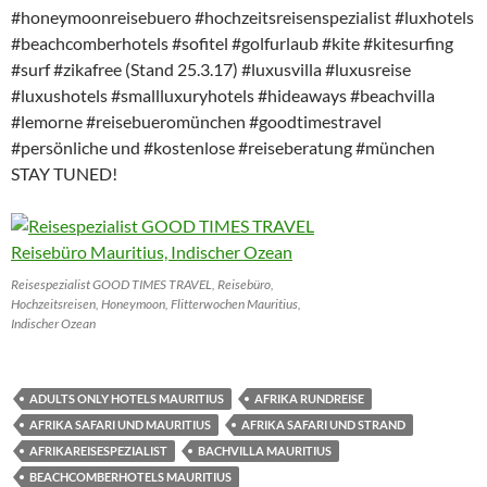
#honeymoonreisebuero #hochzeitsreisenspezialist #luxhotels
#beachcomberhotels #sofitel #golfurlaub #kite #kitesurfing
#surf #zikafree (Stand 25.3.17) #luxusvilla #luxusreise
#luxushotels #smallluxuryhotels #hideaways #beachvilla
#lemorne #reisebueromünchen #goodtimestravel
#persönliche und #kostenlose #reiseberatung #münchen
STAY TUNED!
Reisespezialist GOOD TIMES TRAVEL, Reisebüro,
Hochzeitsreisen, Honeymoon, Flitterwochen Mauritius,
Indischer Ozean
ADULTS ONLY HOTELS MAURITIUS
AFRIKA RUNDREISE
AFRIKA SAFARI UND MAURITIUS
AFRIKA SAFARI UND STRAND
AFRIKAREISESPEZIALIST
BACHVILLA MAURITIUS
BEACHCOMBERHOTELS MAURITIUS