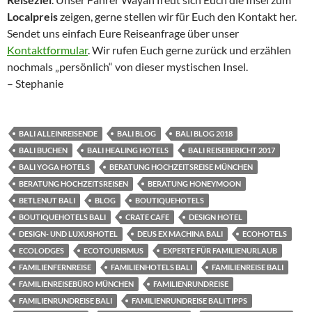
Localpreis
zeigen, gerne stellen wir für Euch den Kontakt her.
Sendet uns einfach Eure Reiseanfrage über unser
Kontaktformular
. Wir rufen Euch gerne zurück und erzählen
nochmals „persönlich“ von dieser mystischen Insel.
– Stephanie
BALI ALLEINREISENDE
BALI BLOG
BALI BLOG 2018
BALI BUCHEN
BALI HEALING HOTELS
BALI REISEBERICHT 2017
BALI YOGA HOTELS
BERATUNG HOCHZEITSREISE MÜNCHEN
BERATUNG HOCHZEITSREISEN
BERATUNG HONEYMOON
BETLENUT BALI
BLOG
BOUTIQUEHOTELS
BOUTIQUEHOTELS BALI
CRATE CAFE
DESIGN HOTEL
DESIGN- UND LUXUSHOTEL
DEUS EX MACHINA BALI
ECOHOTELS
ECOLODGES
ECOTOURISMUS
EXPERTE FÜR FAMILIENURLAUB
FAMILIENFERNREISE
FAMILIENHOTELS BALI
FAMILIENREISE BALI
FAMILIENREISEBÜRO MÜNCHEN
FAMILIENRUNDREISE
FAMILIENRUNDREISE BALI
FAMILIENRUNDREISE BALI TIPPS