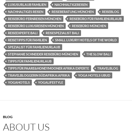
LUXUSURLAUB FAMILIEN
NACHHALTIGEREISEN
NACHHALTIGES REISEN
REISEBERATUNG MÜNCHEN
REISEBLOG
REISEBÜRO FERNREISEN MÜNCHEN
REISEBÜRO FÜR FAMILIENURLAUB
REISEBÜRO LUXUSREISEN MÜNCHEN
REISEBÜRO MÜNCHEN
REISEEXPERTE BALI
REISESPEZIALIST BALI
REISETIPPS FÜR FAMILIEN
SMALL LUXURY HOTELS OF THE WORLD
SPEZIALIST FÜR FAMILIENURLAUB
STEPHANIE SCHNEIDER REISEBÜRO MÜNCHEN
THE SLOW BALI
TIPPS FÜR FAMILIENURLAUB
TIPPS FÜR PAARE&HONEYMOONER AFRIKA EXPERTE
TRAVELBLOG
TRAVELBLOGGERIN SÜDAFRIKA:AFRIKA
YOGA HOTELS UBUD
YOGAHOTELS
YOGALIFESTYLE
BLOG
ABOUT US