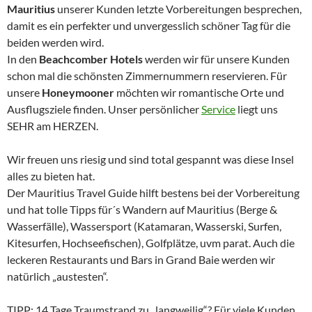
Mauritius
unserer Kunden letzte Vorbereitungen besprechen,
damit es ein perfekter und unvergesslich schöner Tag für die
beiden werden wird.
In den
Beachcomber Hotels
werden wir für unsere Kunden
schon mal die schönsten Zimmernummern reservieren. Für
unsere
Honeymooner
möchten wir romantische Orte und
Ausflugsziele finden. Unser persönlicher
Service
liegt uns
SEHR am HERZEN.
Wir freuen uns riesig und sind total gespannt was diese Insel
alles zu bieten hat.
Der Mauritius Travel Guide hilft bestens bei der Vorbereitung
und hat tolle Tipps für´s Wandern auf Mauritius (Berge &
Wasserfälle), Wassersport (Katamaran, Wasserski, Surfen,
Kitesurfen, Hochseefischen), Golfplätze, uvm parat. Auch die
leckeren Restaurants und Bars in Grand Baie werden wir
natürlich „austesten“.
TIPP: 14 Tage Traumstrand zu „langweilig“? Für viele Kunden