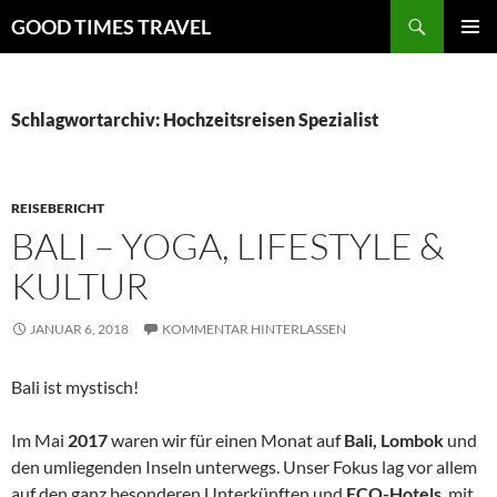
Zum
Suchen
GOOD TIMES TRAVEL
Inhalt
PRIMÄR
springen
MENÜ
Schlagwortarchiv: Hochzeitsreisen Spezialist
REISEBERICHT
BALI – YOGA, LIFESTYLE &
KULTUR
JANUAR 6, 2018
KOMMENTAR HINTERLASSEN
Bali ist mystisch!
Im Mai
2017
waren wir für einen Monat auf
Bali, Lombok
und
den umliegenden Inseln unterwegs. Unser Fokus lag vor allem
auf den ganz besonderen Unterkünften und
ECO-Hotels
, mit