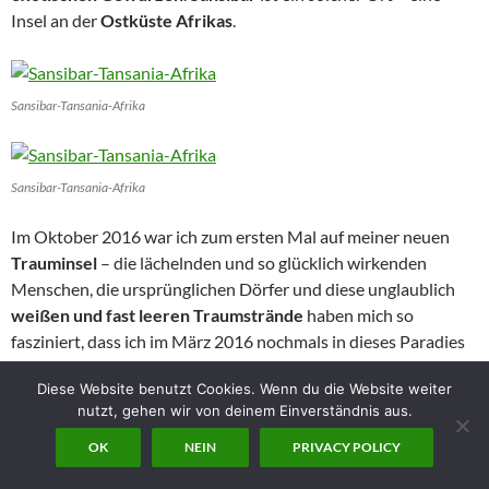
Insel an der
Ostküste Afrikas
.
Sansibar-Tansania-Afrika
Sansibar-Tansania-Afrika
Im Oktober 2016 war ich zum ersten Mal auf meiner neuen
Trauminsel
– die lächelnden und so glücklich wirkenden
Menschen, die ursprünglichen Dörfer und diese unglaublich
weißen und fast leeren Traumstrände
haben mich so
fasziniert, dass ich im März 2016 nochmals in dieses Paradies
geflogen bin um noch andere Strandabschnitte und weitere
Diese Website benutzt Cookies. Wenn du die Website weiter
Hotels besuchen zu können. Mittlerweile (Stand Januar 2018)
nutzt, gehen wir von deinem Einverständnis aus.
zähle ich meine 6. Reise, insgesamt 8 Monate und 3 Safaris
(Fly-in Safari von Sansibar in die Serengeti, sowie Jeep-Safaris
OK
NEIN
PRIVACY POLICY
in Ngorongoro, Lake Manyara, Serengeti, Masailodge).