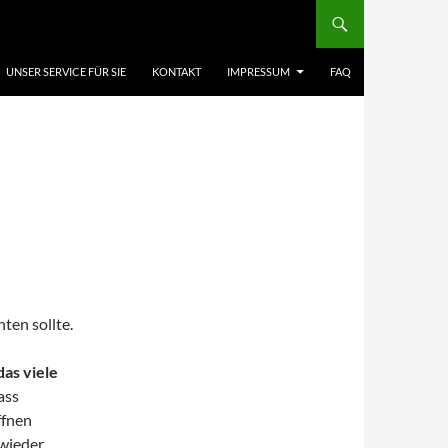
UNSER SERVICE FÜR SIE
KONTAKT
IMPRESSUM
FAQ
ten sollte.
as viele
dass
ffnen
 wieder