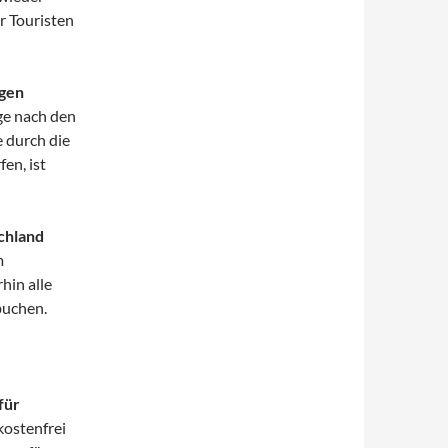
r Touristen
rgen
ge nach den
 durch die
en, ist
chland
m
hin alle
uchen.
für
kostenfrei