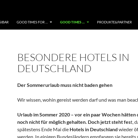
SIBAR
GOOD TIMES FOR …
GOOD TIMES …
PRODUKTE&PARTNER
BESONDERE HOTELS IN
DEUTSCHLAND
Der Sommerurlaub muss nicht baden gehen
Wir wissen, wohin gereist werden darf und was man beach
Urlaub im Sommer 2020 – vor ein paar Wochen hätten d
noch nicht für möglich gehalten. Doch jetzt steht fes
t, 
spätestens Ende Mai die
Hotels in Deutschland
wieder ö
werden. In einigen Bundesländern empfangen sie bereits