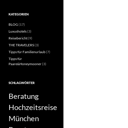
KATEGORIEN
BLOG
(17)
Luxushotels
(3)
Reisebericht
(9)
THE TRAVELERS
(3)
Tipps für Familienurlaub
(7)
Tipps für
Paare&Honeymooner
(3)
SCHLAGWÖRTER
Beratung
Hochzeitsreise
München