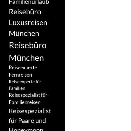
Familienurlaub
Reisebüro
Luxusreisen
München
Reisebüro
München
Reiseexperte
Fernreisen
Reiseexperte für
Familien
Reisespezialist für
Familienreisen
Reisespezialist
für Paare und
Honeymoon