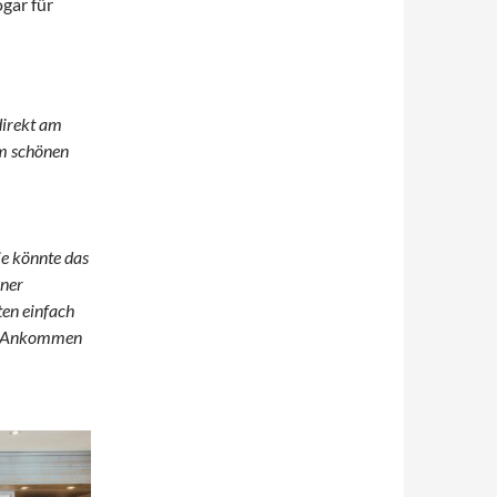
gar für
direkt am
em schönen
e könnte das
iner
ten einfach
lt: Ankommen