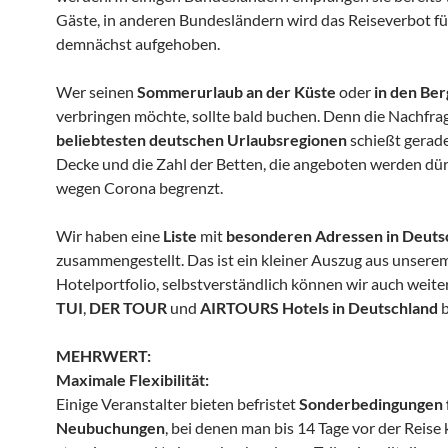
Gäste, in anderen Bundesländern wird das Reiseverbot fü
demnächst aufgehoben.
Wer seinen
Sommerurlaub an der Küste
oder
in den Be
verbringen möchte, sollte bald buchen. Denn die Nachfra
beliebtesten deutschen Urlaubsregionen
schießt gerade
Decke und die Zahl der Betten, die angeboten werden dürf
wegen Corona begrenzt.
Wir haben eine
Liste
mit
besonderen Adressen in Deuts
zusammengestellt. Das ist ein kleiner Auszug aus unsere
Hotelportfolio, selbstverständlich können wir auch weiter
TUI
,
DER TOUR
und
AIRTOURS Hotels in Deutschland
b
MEHRWERT:
Maximale Flexibilität:
Einige Veranstalter bieten befristet
Sonderbedingungen 
Neubuchungen
, bei denen man bis 14 Tage vor der Reise 