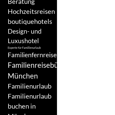
Beratung
Hochzeitsreisen
boutiquehotels
Design- und
Luxushotel
Experte für Familienurlaub
Familienfernreise
Familienreisebüro
München
Familienurlaub
Familienurlaub
buchen in