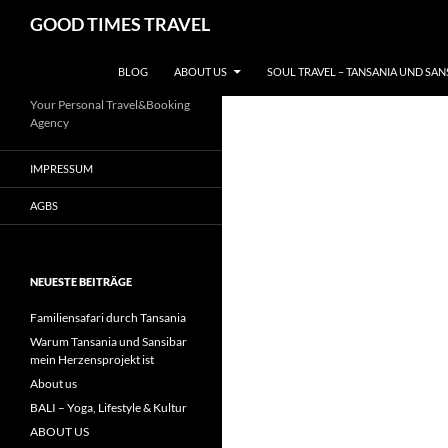
Zum
Suchen
GOOD TIMES TRAVEL
Inhalt
springen
BLOG
ABOUT US
SOUL TRAVEL – TANSANIA UND SAN
Your Personal Travel&Booking
Agency
IMPRESSUM
AGBS
NEUESTE BEITRÄGE
Familiensafari durch Tansania
Warum Tansania und Sansibar
mein Herzensprojekt ist
About us
BALI – Yoga, Lifestyle & Kultur
ABOUT US