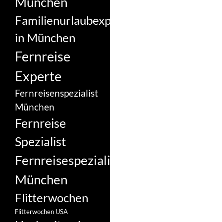
München
Familienurlaubexperte
in München
Fernreise
Experte
Fernreisenspezialist
München
Fernreise
Spezialist
Fernreisespezialist
München
Flitterwochen
Flitterwochen USA