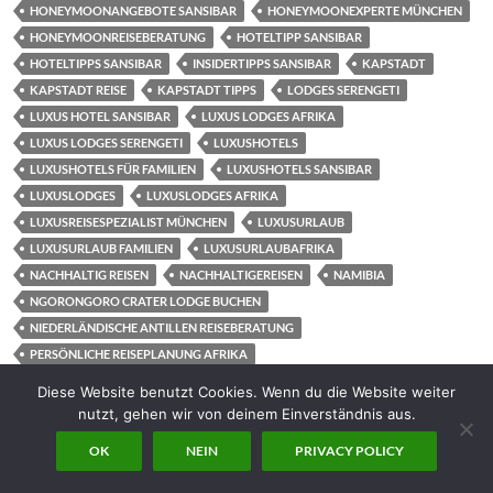
HONEYMOONANGEBOTE SANSIBAR
HONEYMOONEXPERTE MÜNCHEN
HONEYMOONREISEBERATUNG
HOTELTIPP SANSIBAR
HOTELTIPPS SANSIBAR
INSIDERTIPPS SANSIBAR
KAPSTADT
KAPSTADT REISE
KAPSTADT TIPPS
LODGES SERENGETI
LUXUS HOTEL SANSIBAR
LUXUS LODGES AFRIKA
LUXUS LODGES SERENGETI
LUXUSHOTELS
LUXUSHOTELS FÜR FAMILIEN
LUXUSHOTELS SANSIBAR
LUXUSLODGES
LUXUSLODGES AFRIKA
LUXUSREISESPEZIALIST MÜNCHEN
LUXUSURLAUB
LUXUSURLAUB FAMILIEN
LUXUSURLAUBAFRIKA
NACHHALTIG REISEN
NACHHALTIGEREISEN
NAMIBIA
NGORONGORO CRATER LODGE BUCHEN
NIEDERLÄNDISCHE ANTILLEN REISEBERATUNG
PERSÖNLICHE REISEPLANUNG AFRIKA
PRIVAT GEFÜHRTE SAFARI SERENGETI
Diese Website benutzt Cookies. Wenn du die Website weiter
PRIVAT GEFÜHRTE SAFARI TANSANIA
REISEBERATUNG FLITTERWOCHEN
nutzt, gehen wir von deinem Einverständnis aus.
REISEBERATUNG KAPSTADT
REISEBERATUNG MÜNCHEN
OK
NEIN
PRIVACY POLICY
REISEBERATUNG SANSIBAR
REISEBERATUNG SÜDAFRIKA
REISEBERATUNG TANSANIA UND SANSIBAR
REISEBERICHT