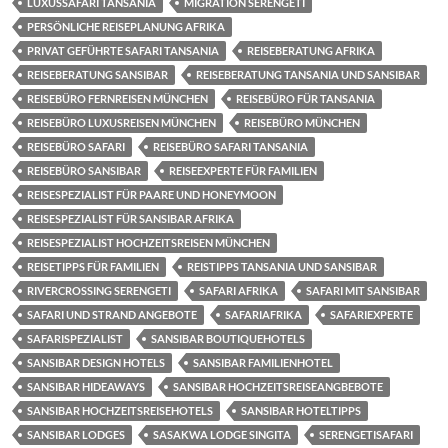
LUXUSSAFARI TANSANIA
MIGRATION SERENGETI
PERSÖNLICHE REISEPLANUNG AFRIKA
PRIVAT GEFÜHRTE SAFARI TANSANIA
REISEBERATUNG AFRIKA
REISEBERATUNG SANSIBAR
REISEBERATUNG TANSANIA UND SANSIBAR
REISEBÜRO FERNREISEN MÜNCHEN
REISEBÜRO FÜR TANSANIA
REISEBÜRO LUXUSREISEN MÜNCHEN
REISEBÜRO MÜNCHEN
REISEBÜRO SAFARI
REISEBÜRO SAFARI TANSANIA
REISEBÜRO SANSIBAR
REISEEXPERTE FÜR FAMILIEN
REISESPEZIALIST FÜR PAARE UND HONEYMOON
REISESPEZIALIST FÜR SANSIBAR AFRIKA
REISESPEZIALIST HOCHZEITSREISEN MÜNCHEN
REISETIPPS FÜR FAMILIEN
REISTIPPS TANSANIA UND SANSIBAR
RIVERCROSSING SERENGETI
SAFARI AFRIKA
SAFARI MIT SANSIBAR
SAFARI UND STRAND ANGEBOTE
SAFARIAFRIKA
SAFARIEXPERTE
SAFARISPEZIALIST
SANSIBAR BOUTIQUEHOTELS
SANSIBAR DESIGN HOTELS
SANSIBAR FAMILIENHOTEL
SANSIBAR HIDEAWAYS
SANSIBAR HOCHZEITSREISEANGBEBOTE
SANSIBAR HOCHZEITSREISEHOTELS
SANSIBAR HOTELTIPPS
SANSIBAR LODGES
SASAKWA LODGE SINGITA
SERENGETISAFARI