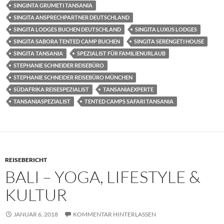
SINGINTA GRUMETI TANSANIA
SINGITA ANSPRECHPARTNER DEUTSCHLAND
SINGITA LODGES BUCHEN DEUTSCHLAND
SINGITA LUXUS LODGES
SINGITA SABORA TENTED CAMP BUCHEN
SINGITA SERENGETI HOUSE
SINGITA TANSANIA
SPEZIALIST FÜR FAMILIENURLAUB
STEPHANIE SCHNEIDER REISEBÜRO
STEPHANIE SCHNEIDER REISEBÜRO MÜNCHEN
SÜDAFRIKA REISESPEZIALIST
TANSANIAEXPERTE
TANSANIASPEZIALIST
TENTED CAMPS SAFARI TANSANIA
REISEBERICHT
BALI – YOGA, LIFESTYLE &
KULTUR
JANUAR 6, 2018
KOMMENTAR HINTERLASSEN