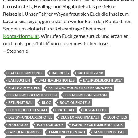
Luxushostels, Healing- und Yogahotels
das
perfekte
Reiseziel
. Unser Fahrer Wayan freut sich Euch die Insel zum
Localpreis
zeigen, gerne stellen wir für Euch den Kontakt her.
Sendet uns einfach Eure Reiseanfrage über unser
Kontaktformular
. Wir rufen Euch gerne zurück und erzählen
nochmals „persönlich“ von dieser mystischen Insel.
– Stephanie
BALI ALLEINREISENDE
BALI BLOG
BALI BLOG 2018
BALI BUCHEN
BALI HEALING HOTELS
BALI REISEBERICHT 2017
BALI YOGA HOTELS
BERATUNG HOCHZEITSREISE MÜNCHEN
BERATUNG HOCHZEITSREISEN
BERATUNG HONEYMOON
BETLENUT BALI
BLOG
BOUTIQUEHOTELS
BOUTIQUEHOTELS BALI
CRATE CAFE
DESIGN HOTEL
DESIGN- UND LUXUSHOTEL
DEUS EX MACHINA BALI
ECOHOTELS
ECOLODGES
ECOTOURISMUS
EXPERTE FÜR FAMILIENURLAUB
FAMILIENFERNREISE
FAMILIENHOTELS BALI
FAMILIENREISE BALI