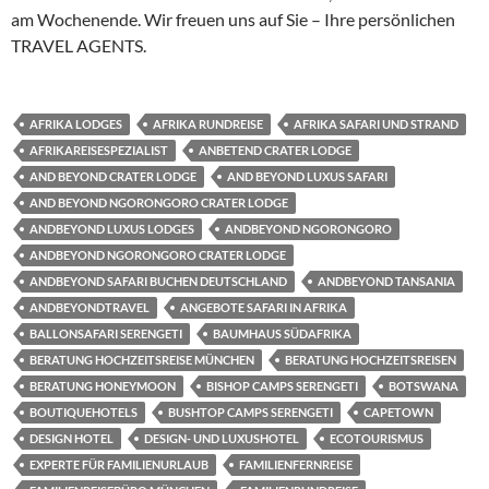
am Wochenende. Wir freuen uns auf Sie – Ihre persönlichen
TRAVEL AGENTS.
AFRIKA LODGES
AFRIKA RUNDREISE
AFRIKA SAFARI UND STRAND
AFRIKAREISESPEZIALIST
ANBETEND CRATER LODGE
AND BEYOND CRATER LODGE
AND BEYOND LUXUS SAFARI
AND BEYOND NGORONGORO CRATER LODGE
ANDBEYOND LUXUS LODGES
ANDBEYOND NGORONGORO
ANDBEYOND NGORONGORO CRATER LODGE
ANDBEYOND SAFARI BUCHEN DEUTSCHLAND
ANDBEYOND TANSANIA
ANDBEYONDTRAVEL
ANGEBOTE SAFARI IN AFRIKA
BALLONSAFARI SERENGETI
BAUMHAUS SÜDAFRIKA
BERATUNG HOCHZEITSREISE MÜNCHEN
BERATUNG HOCHZEITSREISEN
BERATUNG HONEYMOON
BISHOP CAMPS SERENGETI
BOTSWANA
BOUTIQUEHOTELS
BUSHTOP CAMPS SERENGETI
CAPETOWN
DESIGN HOTEL
DESIGN- UND LUXUSHOTEL
ECOTOURISMUS
EXPERTE FÜR FAMILIENURLAUB
FAMILIENFERNREISE