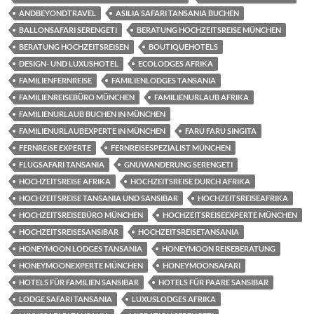
ANDBEYONDTRAVEL
ASILIA SAFARI TANSANIA BUCHEN
BALLONSAFARI SERENGETI
BERATUNG HOCHZEITSREISE MÜNCHEN
BERATUNG HOCHZEITSREISEN
BOUTIQUEHOTELS
DESIGN- UND LUXUSHOTEL
ECOLODGES AFRIKA
FAMILIENFERNREISE
FAMILIENLODGES TANSANIA
FAMILIENREISEBÜRO MÜNCHEN
FAMILIENURLAUB AFRIKA
FAMILIENURLAUB BUCHEN IN MÜNCHEN
FAMILIENURLAUBEXPERTE IN MÜNCHEN
FARU FARU SINGITA
FERNREISE EXPERTE
FERNREISESPEZIALIST MÜNCHEN
FLUGSAFARI TANSANIA
GNUWANDERUNG SERENGETI
HOCHZEITSREISE AFRIKA
HOCHZEITSREISE DURCH AFRIKA
HOCHZEITSREISE TANSANIA UND SANSIBAR
HOCHZEITSREISEAFRIKA
HOCHZEITSREISEBÜRO MÜNCHEN
HOCHZEITSREISEEXPERTE MÜNCHEN
HOCHZEITSREISESANSIBAR
HOCHZEITSREISETANSANIA
HONEYMOON LODGES TANSANIA
HONEYMOON REISEBERATUNG
HONEYMOONEXPERTE MÜNCHEN
HONEYMOONSAFARI
HOTELS FÜR FAMILIEN SANSIBAR
HOTELS FÜR PAARE SANSIBAR
LODGE SAFARI TANSANIA
LUXUSLODGES AFRIKA