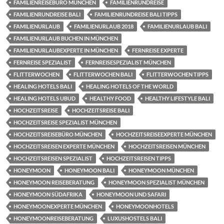
FAMILIENREISEBÜRO MÜNCHEN
FAMILIENRUNDREISE
FAMILIENRUNDREISE BALI
FAMILIENRUNDREISE BALI TIPPS
FAMILIENURLAUB
FAMILIENURLAUB 2018
FAMILIENURLAUB BALI
FAMILIENURLAUB BUCHEN IN MÜNCHEN
FAMILIENURLAUBEXPERTE IN MÜNCHEN
FERNREISE EXPERTE
FERNREISE SPEZIALIST
FERNREISESPEZIALIST MÜNCHEN
FLITTERWOCHEN
FLITTERWOCHEN BALI
FLITTERWOCHEN TIPPS
HEALING HOTELS BALI
HEALING HOTELS OF THE WORLD
HEALING HOTELS UBUD
HEALTHY FOOD
HEALTHY LIFESTYLE BALI
HOCHZEITSREISE
HOCHZEITSREISE BALI
HOCHZEITSREISE SPEZIALIST MÜNCHEN
HOCHZEITSREISEBÜRO MÜNCHEN
HOCHZEITSREISEEXPERTE MÜNCHEN
HOCHZEITSREISEN EXPERTE MÜNCHEN
HOCHZEITSREISEN MÜNCHEN
HOCHZEITSREISEN SPEZIALIST
HOCHZEITSREISEN TIPPS
HONEYMOON
HONEYMOON BALI
HONEYMOON MÜNCHEN
HONEYMOON REISEBERATUNG
HONEYMOON SPEZIALIST MÜNCHEN
HONEYMOON SÜDAFRIKA
HONEYMOON UND SAFARI
HONEYMOONEXPERTE MÜNCHEN
HONEYMOONHOTELS
HONEYMOONREISEBERATUNG
LUXUSHOSTELS BALI