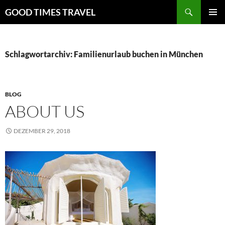
Zum
Suchen
GOOD TIMES TRAVEL
Inhalt
PRIMÄR
springen
MENÜ
Schlagwortarchiv: Familienurlaub buchen in München
BLOG
ABOUT US
DEZEMBER 29, 2018