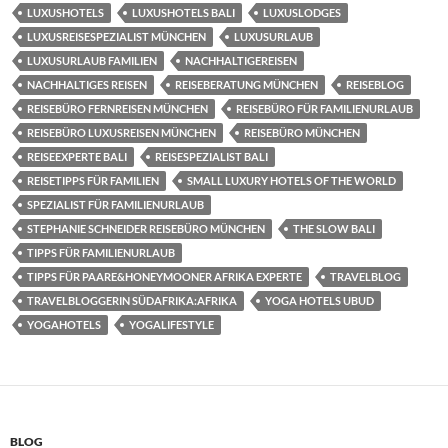
LUXUSHOTELS
LUXUSHOTELS BALI
LUXUSLODGES
LUXUSREISESPEZIALIST MÜNCHEN
LUXUSURLAUB
LUXUSURLAUB FAMILIEN
NACHHALTIGEREISEN
NACHHALTIGES REISEN
REISEBERATUNG MÜNCHEN
REISEBLOG
REISEBÜRO FERNREISEN MÜNCHEN
REISEBÜRO FÜR FAMILIENURLAUB
REISEBÜRO LUXUSREISEN MÜNCHEN
REISEBÜRO MÜNCHEN
REISEEXPERTE BALI
REISESPEZIALIST BALI
REISETIPPS FÜR FAMILIEN
SMALL LUXURY HOTELS OF THE WORLD
SPEZIALIST FÜR FAMILIENURLAUB
STEPHANIE SCHNEIDER REISEBÜRO MÜNCHEN
THE SLOW BALI
TIPPS FÜR FAMILIENURLAUB
TIPPS FÜR PAARE&HONEYMOONER AFRIKA EXPERTE
TRAVELBLOG
TRAVELBLOGGERIN SÜDAFRIKA:AFRIKA
YOGA HOTELS UBUD
YOGAHOTELS
YOGALIFESTYLE
BLOG