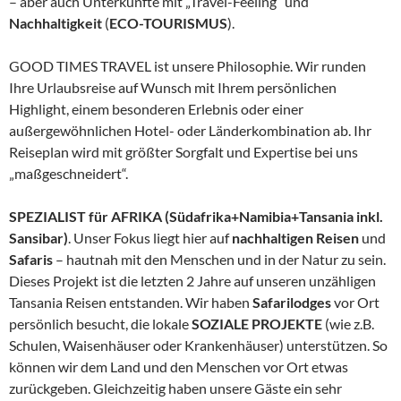
– aber auch Unterkünfte mit „Travel-Feeling“ und
Nachhaltigkeit
(
ECO-TOURISMUS
).
GOOD TIMES TRAVEL ist unsere Philosophie. Wir runden
Ihre Urlaubsreise auf Wunsch mit Ihrem persönlichen
Highlight, einem besonderen Erlebnis oder einer
außergewöhnlichen Hotel- oder Länderkombination ab. Ihr
Reiseplan wird mit größter Sorgfalt und Expertise bei uns
„maßgeschneidert“.
SPEZIALIST für AFRIKA (Südafrika+Namibia+Tansania inkl.
Sansibar)
. Unser Fokus liegt hier auf
nachhaltigen Reisen
und
Safaris
– hautnah mit den Menschen und in der Natur zu sein.
Dieses Projekt ist die letzten 2 Jahre auf unseren unzähligen
Tansania Reisen entstanden. Wir haben
Safarilodges
vor Ort
persönlich besucht, die lokale
SOZIALE PROJEKTE
(wie z.B.
Schulen, Waisenhäuser oder Krankenhäuser) unterstützen. So
können wir dem Land und den Menschen vor Ort etwas
zurückgeben. Gleichzeitig haben unsere Gäste ein sehr