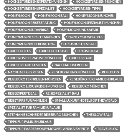
HOCHZEITSREISEN EXPERTE MÜNCHEN
HOCHZEITSREISEN MÜNCHEN
HOCHZEITSREISEN SPEZIALIST
HOCHZEITSREISEN TIPPS
HONEYMOON
HONEYMOON BALI
HONEYMOON MÜNCHEN
HONEYMOON REISEBERATUNG
HONEYMOON SPEZIALIST MÜNCHEN
HONEYMOON SÜDAFRIKA
HONEYMOON UND SAFARI
HONEYMOONEXPERTE MÜNCHEN
HONEYMOONHOTELS
HONEYMOONREISEBERATUNG
LUXUSHOSTELS BALI
LUXUSHOTELS
LUXUSHOTELS BALI
LUXUSLODGES
LUXUSREISESPEZIALIST MÜNCHEN
LUXUSURLAUB
LUXUSURLAUB FAMILIEN
NACHHALTIGEREISEN
NACHHALTIGES REISEN
REISEBERATUNG MÜNCHEN
REISEBLOG
REISEBÜRO FERNREISEN MÜNCHEN
REISEBÜRO FÜR FAMILIENURLAUB
REISEBÜRO LUXUSREISEN MÜNCHEN
REISEBÜRO MÜNCHEN
REISEEXPERTE BALI
REISESPEZIALIST BALI
REISETIPPS FÜR FAMILIEN
SMALL LUXURY HOTELS OF THE WORLD
SPEZIALIST FÜR FAMILIENURLAUB
STEPHANIE SCHNEIDER REISEBÜRO MÜNCHEN
THE SLOW BALI
TIPPS FÜR FAMILIENURLAUB
TIPPS FÜR PAARE&HONEYMOONER AFRIKA EXPERTE
TRAVELBLOG