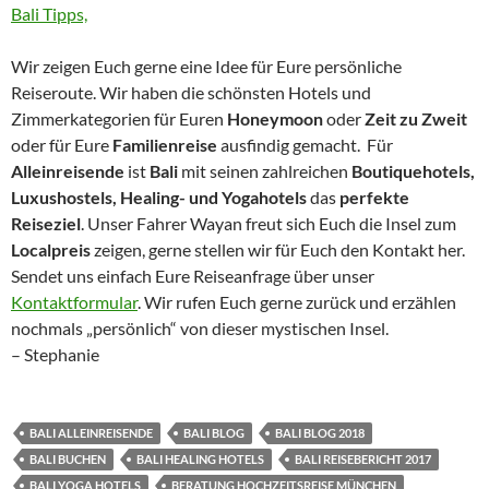
Wir zeigen Euch gerne eine Idee für Eure persönliche
Reiseroute. Wir haben die schönsten Hotels und
Zimmerkategorien für Euren
Honeymoon
oder
Zeit zu Zweit
oder für Eure
Familienreise
ausfindig gemacht. Für
Alleinreisende
ist
Bali
mit seinen zahlreichen
Boutiquehotels,
Luxushostels, Healing- und Yogahotels
das
perfekte
Reiseziel
. Unser Fahrer Wayan freut sich Euch die Insel zum
Localpreis
zeigen, gerne stellen wir für Euch den Kontakt her.
Sendet uns einfach Eure Reiseanfrage über unser
Kontaktformular
. Wir rufen Euch gerne zurück und erzählen
nochmals „persönlich“ von dieser mystischen Insel.
– Stephanie
BALI ALLEINREISENDE
BALI BLOG
BALI BLOG 2018
BALI BUCHEN
BALI HEALING HOTELS
BALI REISEBERICHT 2017
BALI YOGA HOTELS
BERATUNG HOCHZEITSREISE MÜNCHEN