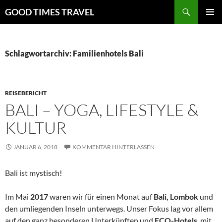
Zum
Suchen
GOOD TIMES TRAVEL
Inhalt
PRIMÄR
springen
MENÜ
Schlagwortarchiv: Familienhotels Bali
REISEBERICHT
BALI – YOGA, LIFESTYLE &
KULTUR
JANUAR 6, 2018
KOMMENTAR HINTERLASSEN
Bali ist mystisch!
Im Mai
2017
waren wir für einen Monat auf
Bali, Lombok
und
den umliegenden Inseln unterwegs. Unser Fokus lag vor allem
auf den ganz besonderen Unterkünften und
ECO-Hotels
, mit