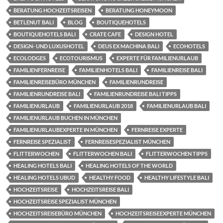
BERATUNG HOCHZEITSREISEN
BERATUNG HONEYMOON
BETLENUT BALI
BLOG
BOUTIQUEHOTELS
BOUTIQUEHOTELS BALI
CRATE CAFE
DESIGN HOTEL
DESIGN- UND LUXUSHOTEL
DEUS EX MACHINA BALI
ECOHOTELS
ECOLODGES
ECOTOURISMUS
EXPERTE FÜR FAMILIENURLAUB
FAMILIENFERNREISE
FAMILIENHOTELS BALI
FAMILIENREISE BALI
FAMILIENREISEBÜRO MÜNCHEN
FAMILIENRUNDREISE
FAMILIENRUNDREISE BALI
FAMILIENRUNDREISE BALI TIPPS
FAMILIENURLAUB
FAMILIENURLAUB 2018
FAMILIENURLAUB BALI
FAMILIENURLAUB BUCHEN IN MÜNCHEN
FAMILIENURLAUBEXPERTE IN MÜNCHEN
FERNREISE EXPERTE
FERNREISE SPEZIALIST
FERNREISESPEZIALIST MÜNCHEN
FLITTERWOCHEN
FLITTERWOCHEN BALI
FLITTERWOCHEN TIPPS
HEALING HOTELS BALI
HEALING HOTELS OF THE WORLD
HEALING HOTELS UBUD
HEALTHY FOOD
HEALTHY LIFESTYLE BALI
HOCHZEITSREISE
HOCHZEITSREISE BALI
HOCHZEITSREISE SPEZIALIST MÜNCHEN
HOCHZEITSREISEBÜRO MÜNCHEN
HOCHZEITSREISEEXPERTE MÜNCHEN