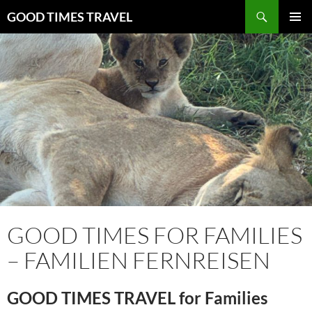
Zum
Suchen
GOOD TIMES TRAVEL
Inhalt
PRIMÄR
springen
MENÜ
GOOD TIMES FOR FAMILIES
– FAMILIEN FERNREISEN
GOOD TIMES TRAVEL for Families