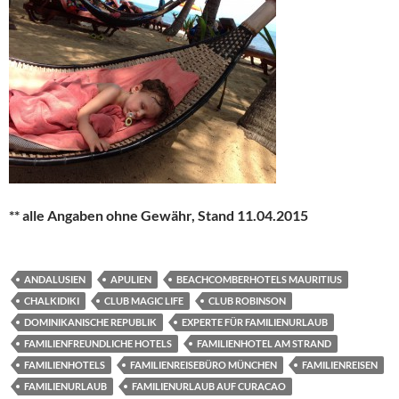
** alle Angaben ohne Gewähr, Stand 11.04.2015
ANDALUSIEN
APULIEN
BEACHCOMBERHOTELS MAURITIUS
CHALKIDIKI
CLUB MAGIC LIFE
CLUB ROBINSON
DOMINIKANISCHE REPUBLIK
EXPERTE FÜR FAMILIENURLAUB
FAMILIENFREUNDLICHE HOTELS
FAMILIENHOTEL AM STRAND
FAMILIENHOTELS
FAMILIENREISEBÜRO MÜNCHEN
FAMILIENREISEN
FAMILIENURLAUB
FAMILIENURLAUB AUF CURACAO