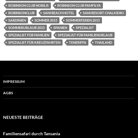
ROBINSON CLUB NOBILIS
ROBINSON CLUB PAMFILYA
ROBINSONCLUB
SANI BEACH HOTEL
SANI RESORT CHALKIDIKI
SARDINIEN
SOMMER 2015
SOMMERFERIEN 2015
SOMMERURLAUB 2015
SPANIEN
SPEZIALIST
SPEZIALIST FÜR FAMILIEN
SPEZIALIST FÜR FAMILIENURLAUB
SPEZIALIST FÜR KREUZFAHRTEN
TENERIFFA
THAILAND
IMPRESSUM
AGBS
NEUESTE BEITRÄGE
Familiensafari durch Tansania