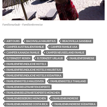
Familienurlaub – Familienfernreise
AIRTOURS
BACHVILLA MAURITIUS
BEACHVILLA SANSIBAR
CAMPER AUSTRALIEN FAMILIE
CAMPER FAMILIE USA
CAMPER KANADA FAMILIE
CAMPER NEUSEELAND FAMILIE
ELTERNZEIT REISEN
ELTERNZEIT URLAUB
FAMILIENFERNREISE
FAMILIENFREUNDLICHE HOTELS
FAMILIENFREUNDLICHE HOTELS MAURITIUS
FAMILIENFREUNDLICHE HOTELS SÜDAFRIKA
FAMILIENHOTELS MALEDIVEN
FAMILIENHOTELS THAILAND
FAMILIENKREUZFAHRTEN EXPERTE
FAMILIENKREUZFAHRTEXPERTE MÜNCHEN
FAMILIENREISEBÜRO MÜNCHEN
FAMILIENRUNDREISE
FAMILIENRUNDREISE COSTA RICA
FAMILIENRUNDREISE SÜDAFRIKA