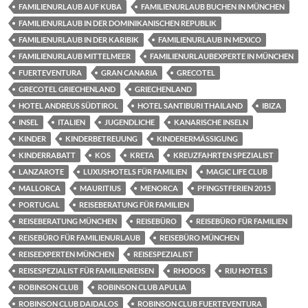
FAMILIENURLAUB AUF KUBA
FAMILIENURLAUB BUCHEN IN MÜNCHEN
FAMILIENURLAUB IN DER DOMINIKANISCHEN REPUBLIK
FAMILIENURLAUB IN DER KARIBIK
FAMILIENURLAUB IN MEXICO
FAMILIENURLAUB MITTELMEER
FAMILIENURLAUBEXPERTE IN MÜNCHEN
FUERTEVENTURA
GRAN CANARIA
GRECOTEL
GRECOTEL GRIECHENLAND
GRIECHENLAND
HOTEL ANDREUS SÜDTIROL
HOTEL SANTIBURI THAILAND
IBIZA
INSEL
ITALIEN
JUGENDLICHE
KANARISCHE INSELN
KINDER
KINDERBETREUUNG
KINDERERMÄSSIGUNG
KINDERRABATT
KOS
KRETA
KREUZFAHRTEN SPEZIALIST
LANZAROTE
LUXUSHOTELS FÜR FAMILIEN
MAGIC LIFE CLUB
MALLORCA
MAURITIUS
MENORCA
PFINGSTFERIEN 2015
PORTUGAL
REISEBERATUNG FÜR FAMILIEN
REISEBERATUNG MÜNCHEN
REISEBÜRO
REISEBÜRO FÜR FAMILIEN
REISEBÜRO FÜR FAMILIENURLAUB
REISEBÜRO MÜNCHEN
REISEEXPERTEN MÜNCHEN
REISESPEZIALIST
REISESPEZIALIST FÜR FAMILIENREISEN
RHODOS
RIU HOTELS
ROBINSON CLUB
ROBINSON CLUB APULIA
ROBINSON CLUB DAIDALOS
ROBINSON CLUB FUERTEVENTURA