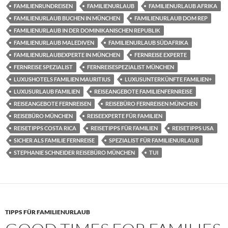
FAMILIENRUNDREISEN
FAMILIENURLAUB
FAMILIENURLAUB AFRIKA
FAMILIENURLAUB BUCHEN IN MÜNCHEN
FAMILIENURLAUB DOM REP
FAMILIENURLAUB IN DER DOMINIKANISCHEN REPUBLIK
FAMILIENURLAUB MALEDIVEN
FAMILIENURLAUB SÜDAFRIKA
FAMILIENURLAUBEXPERTE IN MÜNCHEN
FERNREISE EXPERTE
FERNREISE SPEZIALIST
FERNREISESPEZIALIST MÜNCHEN
LUXUSHOTELS FAMILIEN MAURITIUS
LUXUSUNTERKÜNFTE FAMILIEN+
LUXUSURLAUB FAMILIEN
REISEANGEBOTE FAMILIENFERNREISE
REISEANGEBOTE FERNREISEN
REISEBÜRO FERNREISEN MÜNCHEN
REISEBÜRO MÜNCHEN
REISEEXPERTE FÜR FAMILIEN
REISETIPPS COSTA RICA
REISETIPPS FÜR FAMILIEN
REISETIPPS USA
SICHER ALS FAMILIE FERNREISE
SPEZIALIST FÜR FAMILIENURLAUB
STEPHANIE SCHNEIDER REISEBÜRO MÜNCHEN
TUI
TIPPS FÜR FAMILIENURLAUB