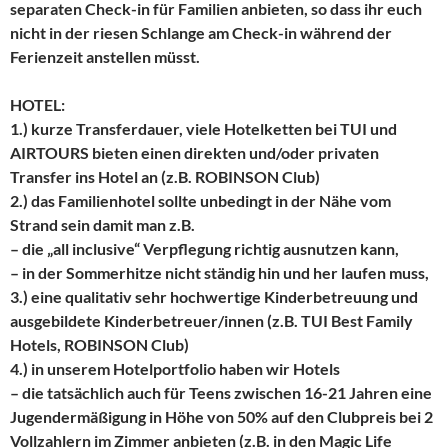
separaten Check-in für Familien anbieten, so dass ihr euch
nicht in der riesen Schlange am Check-in während der
Ferienzeit anstellen müsst.
HOTEL:
1.) kurze Transferdauer, viele Hotelketten bei
TUI und
AIRTOURS
bieten einen direkten und/oder privaten
Transfer ins Hotel an (z.B.
ROBINSON Club
)
2.) das Familienhotel sollte unbedingt in der Nähe vom
Strand sein damit man z.B.
– die „all inclusive“ Verpflegung richtig ausnutzen kann,
– in der Sommerhitze nicht ständig hin und her laufen muss,
3.) eine qualitativ sehr hochwertige Kinderbetreuung und
ausgebildete Kinderbetreuer/innen (z.B.
TUI
Best Family
Hotels,
ROBINSON Club
)
4.) in unserem Hotelportfolio haben wir Hotels
– die tatsächlich auch für
Teens zwischen 16-21 Jahren
eine
Jugendermäßigung in Höhe von 50%
auf den Clubpreis bei 2
Vollzahlern im Zimmer anbieten (z.B. in den
Magic Life