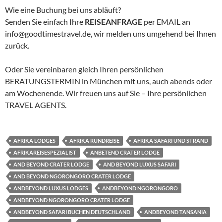
Wie eine Buchung bei uns abläuft?
Senden Sie einfach Ihre
REISEANFRAGE
per EMAIL an
info@goodtimestravel.de, wir melden uns umgehend bei Ihnen
zurück.
Oder Sie vereinbaren gleich Ihren persönlichen
BERATUNGSTERMIN in München mit uns, auch abends oder
am Wochenende. Wir freuen uns auf Sie – Ihre persönlichen
TRAVEL AGENTS.
AFRIKA LODGES
AFRIKA RUNDREISE
AFRIKA SAFARI UND STRAND
AFRIKAREISESPEZIALIST
ANBETEND CRATER LODGE
AND BEYOND CRATER LODGE
AND BEYOND LUXUS SAFARI
AND BEYOND NGORONGORO CRATER LODGE
ANDBEYOND LUXUS LODGES
ANDBEYOND NGORONGORO
ANDBEYOND NGORONGORO CRATER LODGE
ANDBEYOND SAFARI BUCHEN DEUTSCHLAND
ANDBEYOND TANSANIA