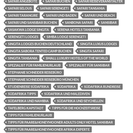
SAFARI ANGEBOTE
SAFARI BUCHEN
SAFARI REISEVERANSTALTER
SAFARI SELOUS
SAFARI SERENGETI
SAFARI TANSANIA
SAFARI TARANGIRE
SAFARI UND BADEN
SAFARI UND BEACH
SAFARI UND SANSIBAR BUCHEN
SANBONA SAFARI
SANSIBAR
SASAKWA LODGE SINGITA
SERENA HOTELS TANSANIA
SERENGETI LODGES
SIMBA LODGE SERENGETI
SINGITA LODGES BUCHEN DEUTSCHLAND
SINGITA LUXUS LODGES
SINGITA SABORA TENTED CAMP BUCHEN
SINGITA SAFARI
SINGITA TANSANIA
SMALL LUXURY HOTELS OF THE WORLD
SPEZIALIST FÜR FAMILIENURLAUB
SPEZIALIST FÜR SANSIBAR
STEPHANIE SCHNEIDER REISEBÜRO
STEPHANIE SCHNEIDER REISEBÜRO MÜNCHEN
STUDIENREISE SÜDAFRIKA
SÜDAFRIKA
SÜDAFRIKA RUNDREISE
SÜDAFRIKA TIPPS
SÜDAFRIKA UND MALEDIVEN
SÜDAFRIKA UND NAMIBIA
SÜDAFRIKA UND SEYCHELLEN
TAFELBERG KAPSTADT
TIPPS FÜR DIE HOCHZEITSREISE
TIPPS FÜR FAMILIENURLAUB
TIPPS FÜR PAARE&HONEYMOONER ADULTS ONLY HOTEL SANSIBAR
TIPPS FÜR PAARE&HONEYMOONER AFRIKA EXPERTE