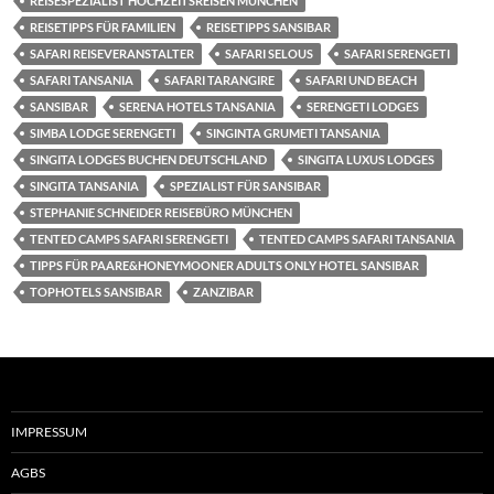
REISESPEZIALIST HOCHZEITSREISEN MÜNCHEN
REISETIPPS FÜR FAMILIEN
REISETIPPS SANSIBAR
SAFARI REISEVERANSTALTER
SAFARI SELOUS
SAFARI SERENGETI
SAFARI TANSANIA
SAFARI TARANGIRE
SAFARI UND BEACH
SANSIBAR
SERENA HOTELS TANSANIA
SERENGETI LODGES
SIMBA LODGE SERENGETI
SINGINTA GRUMETI TANSANIA
SINGITA LODGES BUCHEN DEUTSCHLAND
SINGITA LUXUS LODGES
SINGITA TANSANIA
SPEZIALIST FÜR SANSIBAR
STEPHANIE SCHNEIDER REISEBÜRO MÜNCHEN
TENTED CAMPS SAFARI SERENGETI
TENTED CAMPS SAFARI TANSANIA
TIPPS FÜR PAARE&HONEYMOONER ADULTS ONLY HOTEL SANSIBAR
TOPHOTELS SANSIBAR
ZANZIBAR
IMPRESSUM
AGBS