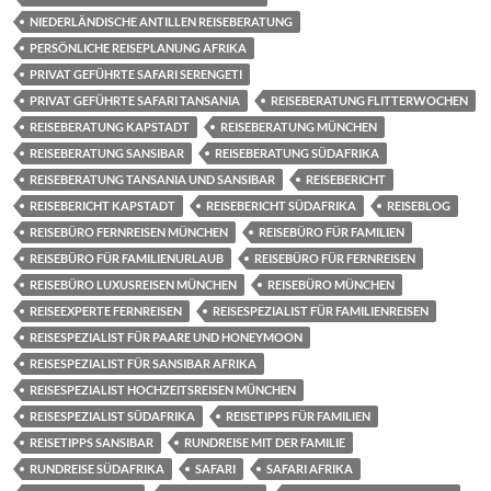
NIEDERLÄNDISCHE ANTILLEN REISEBERATUNG
PERSÖNLICHE REISEPLANUNG AFRIKA
PRIVAT GEFÜHRTE SAFARI SERENGETI
PRIVAT GEFÜHRTE SAFARI TANSANIA
REISEBERATUNG FLITTERWOCHEN
REISEBERATUNG KAPSTADT
REISEBERATUNG MÜNCHEN
REISEBERATUNG SANSIBAR
REISEBERATUNG SÜDAFRIKA
REISEBERATUNG TANSANIA UND SANSIBAR
REISEBERICHT
REISEBERICHT KAPSTADT
REISEBERICHT SÜDAFRIKA
REISEBLOG
REISEBÜRO FERNREISEN MÜNCHEN
REISEBÜRO FÜR FAMILIEN
REISEBÜRO FÜR FAMILIENURLAUB
REISEBÜRO FÜR FERNREISEN
REISEBÜRO LUXUSREISEN MÜNCHEN
REISEBÜRO MÜNCHEN
REISEEXPERTE FERNREISEN
REISESPEZIALIST FÜR FAMILIENREISEN
REISESPEZIALIST FÜR PAARE UND HONEYMOON
REISESPEZIALIST FÜR SANSIBAR AFRIKA
REISESPEZIALIST HOCHZEITSREISEN MÜNCHEN
REISESPEZIALIST SÜDAFRIKA
REISETIPPS FÜR FAMILIEN
REISETIPPS SANSIBAR
RUNDREISE MIT DER FAMILIE
RUNDREISE SÜDAFRIKA
SAFARI
SAFARI AFRIKA