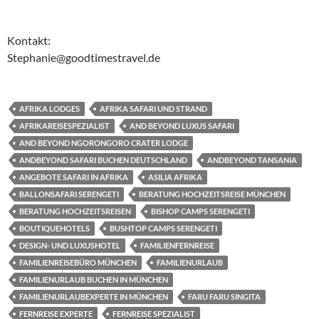
Kontakt:
Stephanie@goodtimestravel.de
AFRIKA LODGES
AFRIKA SAFARI UND STRAND
AFRIKAREISESPEZIALIST
AND BEYOND LUXUS SAFARI
AND BEYOND NGORONGORO CRATER LODGE
ANDBEYOND SAFARI BUCHEN DEUTSCHLAND
ANDBEYOND TANSANIA
ANGEBOTE SAFARI IN AFRIKA
ASILIA AFRIKA
BALLONSAFARI SERENGETI
BERATUNG HOCHZEITSREISE MÜNCHEN
BERATUNG HOCHZEITSREISEN
BISHOP CAMPS SERENGETI
BOUTIQUEHOTELS
BUSHTOP CAMPS SERENGETI
DESIGN- UND LUXUSHOTEL
FAMILIENFERNREISE
FAMILIENREISEBÜRO MÜNCHEN
FAMILIENURLAUB
FAMILIENURLAUB BUCHEN IN MÜNCHEN
FAMILIENURLAUBEXPERTE IN MÜNCHEN
FARU FARU SINGITA
FERNREISE EXPERTE
FERNREISE SPEZIALIST