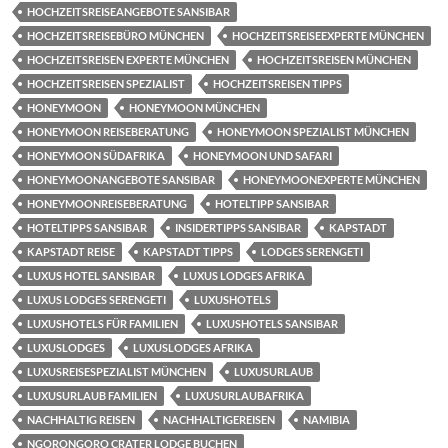
HOCHZEITSREISEANGEBOTE SANSIBAR
HOCHZEITSREISEBÜRO MÜNCHEN
HOCHZEITSREISEEXPERTE MÜNCHEN
HOCHZEITSREISEN EXPERTE MÜNCHEN
HOCHZEITSREISEN MÜNCHEN
HOCHZEITSREISEN SPEZIALIST
HOCHZEITSREISEN TIPPS
HONEYMOON
HONEYMOON MÜNCHEN
HONEYMOON REISEBERATUNG
HONEYMOON SPEZIALIST MÜNCHEN
HONEYMOON SÜDAFRIKA
HONEYMOON UND SAFARI
HONEYMOONANGEBOTE SANSIBAR
HONEYMOONEXPERTE MÜNCHEN
HONEYMOONREISEBERATUNG
HOTELTIPP SANSIBAR
HOTELTIPPS SANSIBAR
INSIDERTIPPS SANSIBAR
KAPSTADT
KAPSTADT REISE
KAPSTADT TIPPS
LODGES SERENGETI
LUXUS HOTEL SANSIBAR
LUXUS LODGES AFRIKA
LUXUS LODGES SERENGETI
LUXUSHOTELS
LUXUSHOTELS FÜR FAMILIEN
LUXUSHOTELS SANSIBAR
LUXUSLODGES
LUXUSLODGES AFRIKA
LUXUSREISESPEZIALIST MÜNCHEN
LUXUSURLAUB
LUXUSURLAUB FAMILIEN
LUXUSURLAUBAFRIKA
NACHHALTIG REISEN
NACHHALTIGEREISEN
NAMIBIA
NGORONGORO CRATER LODGE BUCHEN