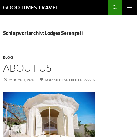
Zum
Suchen
GOOD TIMES TRAVEL
Inhalt
PRIMÄR
springen
MENÜ
Schlagwortarchiv: Lodges Serengeti
BLOG
ABOUT US
JANUAR 4, 2018
KOMMENTAR HINTERLASSEN