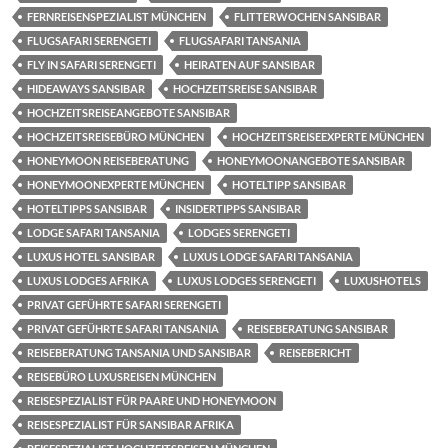
FERNREISENSPEZIALIST MÜNCHEN
FLITTERWOCHEN SANSIBAR
FLUGSAFARI SERENGETI
FLUGSAFARI TANSANIA
FLY IN SAFARI SERENGETI
HEIRATEN AUF SANSIBAR
HIDEAWAYS SANSIBAR
HOCHZEITSREISE SANSIBAR
HOCHZEITSREISEANGEBOTE SANSIBAR
HOCHZEITSREISEBÜRO MÜNCHEN
HOCHZEITSREISEEXPERTE MÜNCHEN
HONEYMOON REISEBERATUNG
HONEYMOONANGEBOTE SANSIBAR
HONEYMOONEXPERTE MÜNCHEN
HOTELTIPP SANSIBAR
HOTELTIPPS SANSIBAR
INSIDERTIPPS SANSIBAR
LODGE SAFARI TANSANIA
LODGES SERENGETI
LUXUS HOTEL SANSIBAR
LUXUS LODGE SAFARI TANSANIA
LUXUS LODGES AFRIKA
LUXUS LODGES SERENGETI
LUXUSHOTELS
PRIVAT GEFÜHRTE SAFARI SERENGETI
PRIVAT GEFÜHRTE SAFARI TANSANIA
REISEBERATUNG SANSIBAR
REISEBERATUNG TANSANIA UND SANSIBAR
REISEBERICHT
REISEBÜRO LUXUSREISEN MÜNCHEN
REISESPEZIALIST FÜR PAARE UND HONEYMOON
REISESPEZIALIST FÜR SANSIBAR AFRIKA