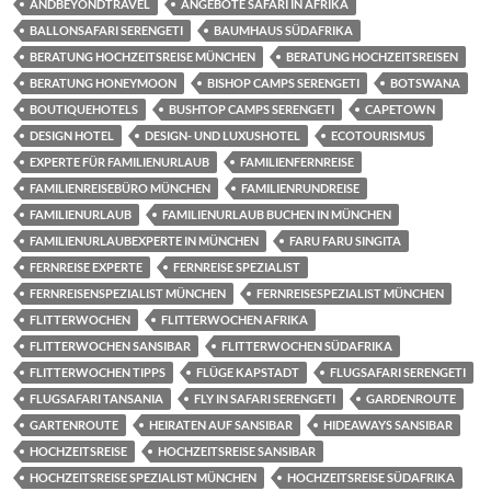
ANDBEYONDTRAVEL
ANGEBOTE SAFARI IN AFRIKA
BALLONSAFARI SERENGETI
BAUMHAUS SÜDAFRIKA
BERATUNG HOCHZEITSREISE MÜNCHEN
BERATUNG HOCHZEITSREISEN
BERATUNG HONEYMOON
BISHOP CAMPS SERENGETI
BOTSWANA
BOUTIQUEHOTELS
BUSHTOP CAMPS SERENGETI
CAPETOWN
DESIGN HOTEL
DESIGN- UND LUXUSHOTEL
ECOTOURISMUS
EXPERTE FÜR FAMILIENURLAUB
FAMILIENFERNREISE
FAMILIENREISEBÜRO MÜNCHEN
FAMILIENRUNDREISE
FAMILIENURLAUB
FAMILIENURLAUB BUCHEN IN MÜNCHEN
FAMILIENURLAUBEXPERTE IN MÜNCHEN
FARU FARU SINGITA
FERNREISE EXPERTE
FERNREISE SPEZIALIST
FERNREISENSPEZIALIST MÜNCHEN
FERNREISESPEZIALIST MÜNCHEN
FLITTERWOCHEN
FLITTERWOCHEN AFRIKA
FLITTERWOCHEN SANSIBAR
FLITTERWOCHEN SÜDAFRIKA
FLITTERWOCHEN TIPPS
FLÜGE KAPSTADT
FLUGSAFARI SERENGETI
FLUGSAFARI TANSANIA
FLY IN SAFARI SERENGETI
GARDENROUTE
GARTENROUTE
HEIRATEN AUF SANSIBAR
HIDEAWAYS SANSIBAR
HOCHZEITSREISE
HOCHZEITSREISE SANSIBAR
HOCHZEITSREISE SPEZIALIST MÜNCHEN
HOCHZEITSREISE SÜDAFRIKA