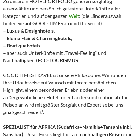
Zu unserem HOTELPORTFOLIO gehören sorgfältig
auserwählte und persönlich getestete Unterkünfte aller
Kategorien und auf der ganzen
Welt
: (die Länderauswahl
finden Sie auf GOOD TIMES around the world)
–
Luxus & Designhotels
,
–
kleine Flair & Charminghotels
,
–
Boutiquehotels
– aber auch Unterkünfte mit „Travel-Feeling“ und
Nachhaltigkeit
(
ECO-TOURISMUS
).
GOOD TIMES TRAVEL ist unsere Philosophie. Wir runden
Ihre Urlaubsreise auf Wunsch mit Ihrem persönlichen
Highlight, einem besonderen Erlebnis oder einer
außergewöhnlichen Hotel- oder Länderkombination ab. Ihr
Reiseplan wird mit größter Sorgfalt und Expertise bei uns
„maßgeschneidert“.
SPEZIALIST für AFRIKA (Südafrika+Namibia+Tansania inkl.
Sansibar)
. Unser Fokus liegt hier auf
nachhaltigen Reisen
und