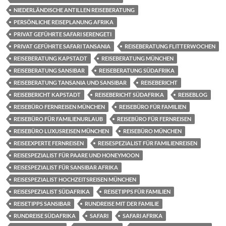
NIEDERLÄNDISCHE ANTILLEN REISEBERATUNG
PERSÖNLICHE REISEPLANUNG AFRIKA
PRIVAT GEFÜHRTE SAFARI SERENGETI
PRIVAT GEFÜHRTE SAFARI TANSANIA
REISEBERATUNG FLITTERWOCHEN
REISEBERATUNG KAPSTADT
REISEBERATUNG MÜNCHEN
REISEBERATUNG SANSIBAR
REISEBERATUNG SÜDAFRIKA
REISEBERATUNG TANSANIA UND SANSIBAR
REISEBERICHT
REISEBERICHT KAPSTADT
REISEBERICHT SÜDAFRIKA
REISEBLOG
REISEBÜRO FERNREISEN MÜNCHEN
REISEBÜRO FÜR FAMILIEN
REISEBÜRO FÜR FAMILIENURLAUB
REISEBÜRO FÜR FERNREISEN
REISEBÜRO LUXUSREISEN MÜNCHEN
REISEBÜRO MÜNCHEN
REISEEXPERTE FERNREISEN
REISESPEZIALIST FÜR FAMILIENREISEN
REISESPEZIALIST FÜR PAARE UND HONEYMOON
REISESPEZIALIST FÜR SANSIBAR AFRIKA
REISESPEZIALIST HOCHZEITSREISEN MÜNCHEN
REISESPEZIALIST SÜDAFRIKA
REISETIPPS FÜR FAMILIEN
REISETIPPS SANSIBAR
RUNDREISE MIT DER FAMILIE
RUNDREISE SÜDAFRIKA
SAFARI
SAFARI AFRIKA