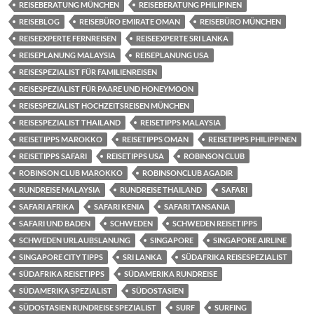
REISEBERATUNG MÜNCHEN
REISEBERATUNG PHILIPINEN
REISEBLOG
REISEBÜRO EMIRATE OMAN
REISEBÜRO MÜNCHEN
REISEEXPERTE FERNREISEN
REISEEXPERTE SRI LANKA
REISEPLANUNG MALAYSIA
REISEPLANUNG USA
REISESPEZIALIST FÜR FAMILIENREISEN
REISESPEZIALIST FÜR PAARE UND HONEYMOON
REISESPEZIALIST HOCHZEITSREISEN MÜNCHEN
REISESPEZIALIST THAILAND
REISETIPPS MALAYSIA
REISETIPPS MAROKKO
REISETIPPS OMAN
REISETIPPS PHILIPPINEN
REISETIPPS SAFARI
REISETIPPS USA
ROBINSON CLUB
ROBINSON CLUB MAROKKO
ROBINSONCLUB AGADIR
RUNDREISE MALAYSIA
RUNDREISE THAILAND
SAFARI
SAFARI AFRIKA
SAFARI KENIA
SAFARI TANSANIA
SAFARI UND BADEN
SCHWEDEN
SCHWEDEN REISETIPPS
SCHWEDEN URLAUBSLANUNG
SINGAPORE
SINGAPORE AIRLINE
SINGAPORE CITY TIPPS
SRI LANKA
SÜDAFRIKA REISESPEZIALIST
SÜDAFRIKA REISETIPPS
SÜDAMERIKA RUNDREISE
SÜDAMERIKA SPEZIALIST
SÜDOSTASIEN
SÜDOSTASIEN RUNDREISE SPEZIALIST
SURF
SURFING