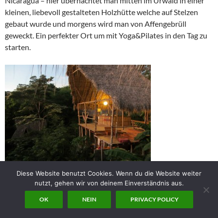
Nicaragua – hier übernachtet man mitten im Urwald in einer
kleinen, liebevoll gestalteten Holzhütte welche auf Stelzen
gebaut wurde und morgens wird man von Affengebrüll
geweckt. Ein perfekter Ort um mit Yoga&Pilates in den Tag zu
starten.
Diese Website benutzt Cookies. Wenn du die Website weiter
CLANDESTINO
nutzt, gehen wir von deinem Einverständnis aus.
OK
NEIN
PRIVACY POLICY
Im Luxussegment kann ich mich wirklich nicht entscheiden, es
gibt viel zu viele schöne Hideaways auf der ganzen Welt –