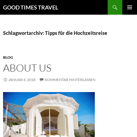
Zum
Suchen
GOOD TIMES TRAVEL
Inhalt
PRIMÄR
springen
MENÜ
Schlagwortarchiv: Tipps für die Hochzeitsreise
BLOG
ABOUT US
JANUAR 4, 2018
KOMMENTAR HINTERLASSEN