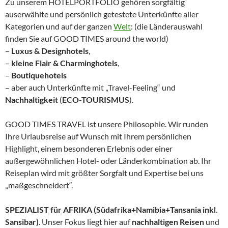
Zu unserem HOTELPORTFOLIO gehören sorgfältig
auserwählte und persönlich getestete Unterkünfte aller
Kategorien und auf der ganzen
Welt
: (die Länderauswahl
finden Sie auf GOOD TIMES around the world)
–
Luxus & Designhotels
,
–
kleine Flair & Charminghotels
,
–
Boutiquehotels
– aber auch Unterkünfte mit „Travel-Feeling“ und
Nachhaltigkeit
(
ECO-TOURISMUS
).
GOOD TIMES TRAVEL ist unsere Philosophie. Wir runden
Ihre Urlaubsreise auf Wunsch mit Ihrem persönlichen
Highlight, einem besonderen Erlebnis oder einer
außergewöhnlichen Hotel- oder Länderkombination ab. Ihr
Reiseplan wird mit größter Sorgfalt und Expertise bei uns
„maßgeschneidert“.
SPEZIALIST für AFRIKA (Südafrika+Namibia+Tansania inkl.
Sansibar)
. Unser Fokus liegt hier auf
nachhaltigen Reisen
und