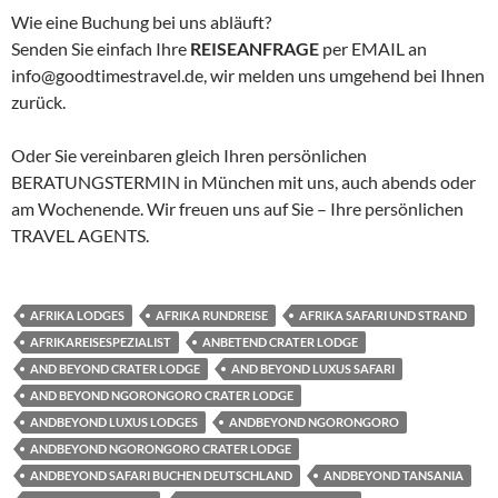
Wie eine Buchung bei uns abläuft?
Senden Sie einfach Ihre
REISEANFRAGE
per EMAIL an
info@goodtimestravel.de, wir melden uns umgehend bei Ihnen
zurück.
Oder Sie vereinbaren gleich Ihren persönlichen
BERATUNGSTERMIN in München mit uns, auch abends oder
am Wochenende. Wir freuen uns auf Sie – Ihre persönlichen
TRAVEL AGENTS.
AFRIKA LODGES
AFRIKA RUNDREISE
AFRIKA SAFARI UND STRAND
AFRIKAREISESPEZIALIST
ANBETEND CRATER LODGE
AND BEYOND CRATER LODGE
AND BEYOND LUXUS SAFARI
AND BEYOND NGORONGORO CRATER LODGE
ANDBEYOND LUXUS LODGES
ANDBEYOND NGORONGORO
ANDBEYOND NGORONGORO CRATER LODGE
ANDBEYOND SAFARI BUCHEN DEUTSCHLAND
ANDBEYOND TANSANIA