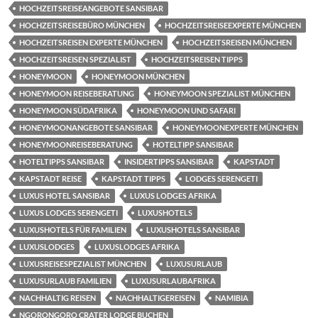
HOCHZEITSREISEANGEBOTE SANSIBAR
HOCHZEITSREISEBÜRO MÜNCHEN
HOCHZEITSREISEEXPERTE MÜNCHEN
HOCHZEITSREISEN EXPERTE MÜNCHEN
HOCHZEITSREISEN MÜNCHEN
HOCHZEITSREISEN SPEZIALIST
HOCHZEITSREISEN TIPPS
HONEYMOON
HONEYMOON MÜNCHEN
HONEYMOON REISEBERATUNG
HONEYMOON SPEZIALIST MÜNCHEN
HONEYMOON SÜDAFRIKA
HONEYMOON UND SAFARI
HONEYMOONANGEBOTE SANSIBAR
HONEYMOONEXPERTE MÜNCHEN
HONEYMOONREISEBERATUNG
HOTELTIPP SANSIBAR
HOTELTIPPS SANSIBAR
INSIDERTIPPS SANSIBAR
KAPSTADT
KAPSTADT REISE
KAPSTADT TIPPS
LODGES SERENGETI
LUXUS HOTEL SANSIBAR
LUXUS LODGES AFRIKA
LUXUS LODGES SERENGETI
LUXUSHOTELS
LUXUSHOTELS FÜR FAMILIEN
LUXUSHOTELS SANSIBAR
LUXUSLODGES
LUXUSLODGES AFRIKA
LUXUSREISESPEZIALIST MÜNCHEN
LUXUSURLAUB
LUXUSURLAUB FAMILIEN
LUXUSURLAUBAFRIKA
NACHHALTIG REISEN
NACHHALTIGEREISEN
NAMIBIA
NGORONGORO CRATER LODGE BUCHEN