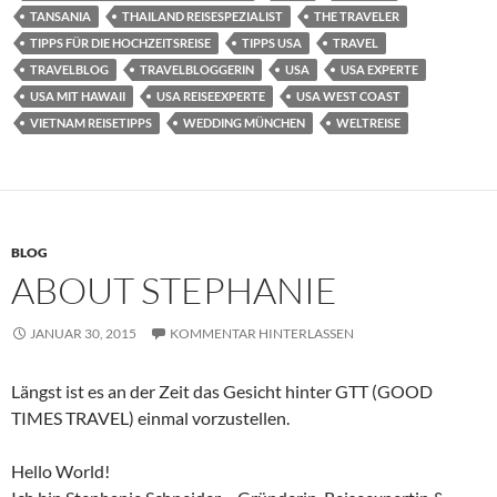
TANSANIA
THAILAND REISESPEZIALIST
THE TRAVELER
TIPPS FÜR DIE HOCHZEITSREISE
TIPPS USA
TRAVEL
TRAVELBLOG
TRAVELBLOGGERIN
USA
USA EXPERTE
USA MIT HAWAII
USA REISEEXPERTE
USA WEST COAST
VIETNAM REISETIPPS
WEDDING MÜNCHEN
WELTREISE
BLOG
ABOUT STEPHANIE
JANUAR 30, 2015
KOMMENTAR HINTERLASSEN
Längst ist es an der Zeit das Gesicht hinter GTT (GOOD
TIMES TRAVEL) einmal vorzustellen.
Hello World!