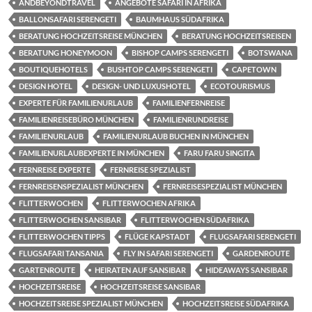
ANDBEYONDTRAVEL
ANGEBOTE SAFARI IN AFRIKA
BALLONSAFARI SERENGETI
BAUMHAUS SÜDAFRIKA
BERATUNG HOCHZEITSREISE MÜNCHEN
BERATUNG HOCHZEITSREISEN
BERATUNG HONEYMOON
BISHOP CAMPS SERENGETI
BOTSWANA
BOUTIQUEHOTELS
BUSHTOP CAMPS SERENGETI
CAPETOWN
DESIGN HOTEL
DESIGN- UND LUXUSHOTEL
ECOTOURISMUS
EXPERTE FÜR FAMILIENURLAUB
FAMILIENFERNREISE
FAMILIENREISEBÜRO MÜNCHEN
FAMILIENRUNDREISE
FAMILIENURLAUB
FAMILIENURLAUB BUCHEN IN MÜNCHEN
FAMILIENURLAUBEXPERTE IN MÜNCHEN
FARU FARU SINGITA
FERNREISE EXPERTE
FERNREISE SPEZIALIST
FERNREISENSPEZIALIST MÜNCHEN
FERNREISESPEZIALIST MÜNCHEN
FLITTERWOCHEN
FLITTERWOCHEN AFRIKA
FLITTERWOCHEN SANSIBAR
FLITTERWOCHEN SÜDAFRIKA
FLITTERWOCHEN TIPPS
FLÜGE KAPSTADT
FLUGSAFARI SERENGETI
FLUGSAFARI TANSANIA
FLY IN SAFARI SERENGETI
GARDENROUTE
GARTENROUTE
HEIRATEN AUF SANSIBAR
HIDEAWAYS SANSIBAR
HOCHZEITSREISE
HOCHZEITSREISE SANSIBAR
HOCHZEITSREISE SPEZIALIST MÜNCHEN
HOCHZEITSREISE SÜDAFRIKA