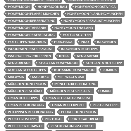
HONEYMOON
HONEYMOON BALI
HONEYMOON COSTA RICA
HONEYMOON PLANER MÜNCHEN
HONEYMOON PLANNING MÜNCHEN
HONEYMOON REISEBERATUNG
HONEYMOON SPEZIALIST MÜNCHEN
HONEYMOON TANSANIA
HONEYMOON THAILAND
HONEYMOONREISEBERATUNG
HOTELS ÄGYPTEN
HOTELTIPPS HURGHADA
HURGHADA
INDO
INDONESIEN
INDONESIEN REISESPEZIALIST
INDONESIEN REISETIPPS
INSELHOPPING PHILIPPINEN
KENIA
KENIA SAFARI
KENIAURLAUB
KHAO LAK HONEYMOON
KOH LANTA HOTELTIPP
KOH LANTA HOTELTIPPS
KOH SAMUI HONEYMOON
LOMBOK
MALAYSIA
MAROKKO
MIETWAGEN USA
MÜNCHEN HONEYMOON
MÜNCHEN REISEBERATUNG
MÜNCHEN REISEBÜRO
MÜNCHEN REISESPEZIALIST
OMAN
OMAN HOTELTIPPS
OMAN OFF ROAD RUNDREISE
OMAN REISEBERATUNG
OMAN REISEEXPERTE
PERU REISETIPPS
PHILIPPINEN REISEBERATUNG
PHUKET HONEYMOON
PHUKET REISTIPPS
PORTUGAL
PORTUGAL URLAUB
REISE EXPERTE HAWAII
REISEBERATUNG MAROKKO