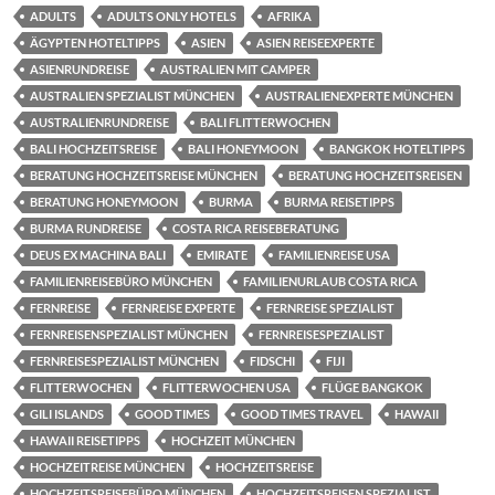
ADULTS
ADULTS ONLY HOTELS
AFRIKA
ÄGYPTEN HOTELTIPPS
ASIEN
ASIEN REISEEXPERTE
ASIENRUNDREISE
AUSTRALIEN MIT CAMPER
AUSTRALIEN SPEZIALIST MÜNCHEN
AUSTRALIENEXPERTE MÜNCHEN
AUSTRALIENRUNDREISE
BALI FLITTERWOCHEN
BALI HOCHZEITSREISE
BALI HONEYMOON
BANGKOK HOTELTIPPS
BERATUNG HOCHZEITSREISE MÜNCHEN
BERATUNG HOCHZEITSREISEN
BERATUNG HONEYMOON
BURMA
BURMA REISETIPPS
BURMA RUNDREISE
COSTA RICA REISEBERATUNG
DEUS EX MACHINA BALI
EMIRATE
FAMILIENREISE USA
FAMILIENREISEBÜRO MÜNCHEN
FAMILIENURLAUB COSTA RICA
FERNREISE
FERNREISE EXPERTE
FERNREISE SPEZIALIST
FERNREISENSPEZIALIST MÜNCHEN
FERNREISESPEZIALIST
FERNREISESPEZIALIST MÜNCHEN
FIDSCHI
FIJI
FLITTERWOCHEN
FLITTERWOCHEN USA
FLÜGE BANGKOK
GILI ISLANDS
GOOD TIMES
GOOD TIMES TRAVEL
HAWAII
HAWAII REISETIPPS
HOCHZEIT MÜNCHEN
HOCHZEITREISE MÜNCHEN
HOCHZEITSREISE
HOCHZEITSREISEBÜRO MÜNCHEN
HOCHZEITSREISEN SPEZIALIST