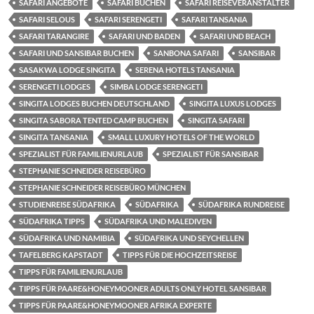
SAFARI ANGEBOTE
SAFARI BUCHEN
SAFARI REISEVERANSTALTER
SAFARI SELOUS
SAFARI SERENGETI
SAFARI TANSANIA
SAFARI TARANGIRE
SAFARI UND BADEN
SAFARI UND BEACH
SAFARI UND SANSIBAR BUCHEN
SANBONA SAFARI
SANSIBAR
SASAKWA LODGE SINGITA
SERENA HOTELS TANSANIA
SERENGETI LODGES
SIMBA LODGE SERENGETI
SINGITA LODGES BUCHEN DEUTSCHLAND
SINGITA LUXUS LODGES
SINGITA SABORA TENTED CAMP BUCHEN
SINGITA SAFARI
SINGITA TANSANIA
SMALL LUXURY HOTELS OF THE WORLD
SPEZIALIST FÜR FAMILIENURLAUB
SPEZIALIST FÜR SANSIBAR
STEPHANIE SCHNEIDER REISEBÜRO
STEPHANIE SCHNEIDER REISEBÜRO MÜNCHEN
STUDIENREISE SÜDAFRIKA
SÜDAFRIKA
SÜDAFRIKA RUNDREISE
SÜDAFRIKA TIPPS
SÜDAFRIKA UND MALEDIVEN
SÜDAFRIKA UND NAMIBIA
SÜDAFRIKA UND SEYCHELLEN
TAFELBERG KAPSTADT
TIPPS FÜR DIE HOCHZEITSREISE
TIPPS FÜR FAMILIENURLAUB
TIPPS FÜR PAARE&HONEYMOONER ADULTS ONLY HOTEL SANSIBAR
TIPPS FÜR PAARE&HONEYMOONER AFRIKA EXPERTE