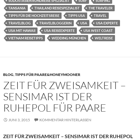
SÜDOSTASIEN RUNDREISE SPEZIALIST
SURF
SURFING
TANSANIA
THAILAND REISESPEZIALIST
THE TRAVELER
TIPPS FÜR DIE HOCHZEITSREISE
TIPPS USA
TRAVEL
TRAVELBLOG
TRAVELBLOGGERIN
USA
USA EXPERTE
USA MIT HAWAII
USA REISEEXPERTE
USA WEST COAST
VIETNAM REISETIPPS
WEDDING MÜNCHEN
WELTREISE
BLOG
,
TIPPS FÜR PAARE&HONEYMOONER
ZEIT FÜR ZWEISAMKEIT –
SENSIMAR IST DER
RUHEPOL FÜR PAARE
JUNI 3, 2015
KOMMENTAR HINTERLASSEN
ZEIT FÜR ZWEISAMKEIT – SENSIMAR IST DER RUHEPOL