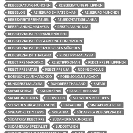
REISEBERATUNG MÜNCHEN
REISEBERATUNG PHILIPINEN
REISEBLOG
REISEBÜRO EMIRATE OMAN
REISEBÜRO MÜNCHEN
REISEEXPERTE FERNREISEN
REISEEXPERTE SRI LANKA
REISEPLANUNG MALAYSIA
REISEPLANUNG USA
REISESPEZIALIST FÜR FAMILIENREISEN
REISESPEZIALIST FÜR PAARE UND HONEYMOON
REISESPEZIALIST HOCHZEITSREISEN MÜNCHEN
REISESPEZIALIST THAILAND
REISETIPPS MALAYSIA
REISETIPPS MAROKKO
REISETIPPS OMAN
REISETIPPS PHILIPPINEN
REISETIPPS SAFARI
REISETIPPS USA
ROBINSON CLUB
ROBINSON CLUB MAROKKO
ROBINSONCLUB AGADIR
RUNDREISE MALAYSIA
RUNDREISE THAILAND
SAFARI
SAFARI AFRIKA
SAFARI KENIA
SAFARI TANSANIA
SAFARI UND BADEN
SCHWEDEN
SCHWEDEN REISETIPPS
SCHWEDEN URLAUBSLANUNG
SINGAPORE
SINGAPORE AIRLINE
SINGAPORE CITY TIPPS
SRI LANKA
SÜDAFRIKA REISESPEZIALIST
SÜDAFRIKA REISETIPPS
SÜDAMERIKA RUNDREISE
SÜDAMERIKA SPEZIALIST
SÜDOSTASIEN