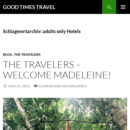
Zum
Suchen
GOOD TIMES TRAVEL
Inhalt
PRIMÄR
springen
MENÜ
Schlagwortarchiv: adults only Hotels
BLOG
,
THE TRAVELERS
THE TRAVELERS –
WELCOME MADELEINE!
JUNI 15, 2015
KOMMENTAR HINTERLASSEN