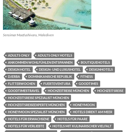
Sensimar Maafushivaru, Malediven
ADULTS ONLY
ADULTS ONLY HOTELS
ANKOMMEN WOHLFÜHLEN ENTSPANNEN
BOUTIQUEHOTELS
DESIGN HOTEL
DESIGN- UND LUXUSHOTEL
DESIGNHOTELS
DJERBA
DOMINIKANISCHE REPUBLIK
FITNESS
FLITTERWOCHEN
FUERTEVENTURA
GOODTIMES
GOODTIMESTRAVEL
HOCHZEITREISE MÜNCHEN
HOCHZEITSREISE
HOCHZEITSREISE SPEZIALIST MÜNCHEN
HOCHZEITSREISEEXPERTE MÜNCHEN
HONEYMOON
HONEYMOON SPEZIALIST MÜNCHEN
HOTELS DIREKT AM MEER
HOTELS FÜR ERWACHSENE
HOTELS FÜR PAARE
HOTELS FÜR VERLIEBTE
HOTELS MIT KULINARISCHER VIELFALT