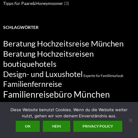
Tipps für Paare&Honeymooner
(3)
SCHLAGWÖRTER
Beratung Hochzeitsreise München
Beratung Hochzeitsreisen
boutiquehotels
Design- und Luxushotel
Experte für Familienurlaub
Familienfernreise
Familienreisebüro München
Familienurlaub
Diese Website benutzt Cookies. Wenn du die Website weiter
Familienurlaub buchen in München
nutzt, gehen wir von deinem Einverständnis aus.
Familienurlaubexperte in München
OK
NEIN
PRIVACY POLICY
Fernreise Experte