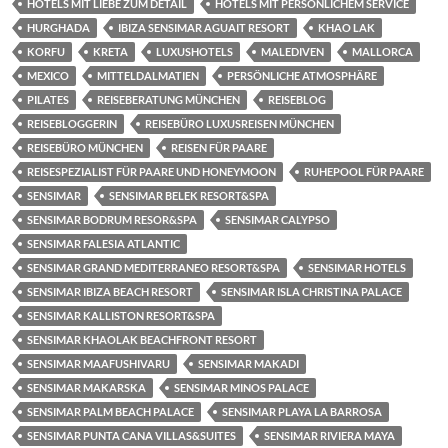
HOTELS MIT LIEBE ZUM DETAIL
HOTELS MIT PERSÖNLICHEM SERVICE
HURGHADA
IBIZA SENSIMAR AGUAIT RESORT
KHAO LAK
KORFU
KRETA
LUXUSHOTELS
MALEDIVEN
MALLORCA
MEXICO
MITTELDALMATIEN
PERSÖNLICHE ATMOSPHÄRE
PILATES
REISEBERATUNG MÜNCHEN
REISEBLOG
REISEBLOGGERIN
REISEBÜRO LUXUSREISEN MÜNCHEN
REISEBÜRO MÜNCHEN
REISEN FÜR PAARE
REISESPEZIALIST FÜR PAARE UND HONEYMOON
RUHEPOOL FÜR PAARE
SENSIMAR
SENSIMAR BELEK RESORT&SPA
SENSIMAR BODRUM RESOR&SPA
SENSIMAR CALYPSO
SENSIMAR FALESIA ATLANTIC
SENSIMAR GRAND MEDITERRANEO RESORT&SPA
SENSIMAR HOTELS
SENSIMAR IBIZA BEACH RESORT
SENSIMAR ISLA CHRISTINA PALACE
SENSIMAR KALLISTON RESORT&SPA
SENSIMAR KHAOLAK BEACHFRONT RESORT
SENSIMAR MAAFUSHIVARU
SENSIMAR MAKADI
SENSIMAR MAKARSKA
SENSIMAR MINOS PALACE
SENSIMAR PALM BEACH PALACE
SENSIMAR PLAYA LA BARROSA
SENSIMAR PUNTA CANA VILLAS&SUITES
SENSIMAR RIVIERA MAYA