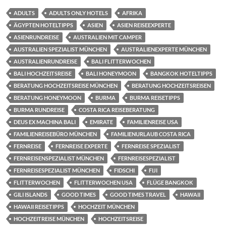
ADULTS
ADULTS ONLY HOTELS
AFRIKA
ÄGYPTEN HOTELTIPPS
ASIEN
ASIEN REISEEXPERTE
ASIENRUNDREISE
AUSTRALIEN MIT CAMPER
AUSTRALIEN SPEZIALIST MÜNCHEN
AUSTRALIENEXPERTE MÜNCHEN
AUSTRALIENRUNDREISE
BALI FLITTERWOCHEN
BALI HOCHZEITSREISE
BALI HONEYMOON
BANGKOK HOTELTIPPS
BERATUNG HOCHZEITSREISE MÜNCHEN
BERATUNG HOCHZEITSREISEN
BERATUNG HONEYMOON
BURMA
BURMA REISETIPPS
BURMA RUNDREISE
COSTA RICA REISEBERATUNG
DEUS EX MACHINA BALI
EMIRATE
FAMILIENREISE USA
FAMILIENREISEBÜRO MÜNCHEN
FAMILIENURLAUB COSTA RICA
FERNREISE
FERNREISE EXPERTE
FERNREISE SPEZIALIST
FERNREISENSPEZIALIST MÜNCHEN
FERNREISESPEZIALIST
FERNREISESPEZIALIST MÜNCHEN
FIDSCHI
FIJI
FLITTERWOCHEN
FLITTERWOCHEN USA
FLÜGE BANGKOK
GILI ISLANDS
GOOD TIMES
GOOD TIMES TRAVEL
HAWAII
HAWAII REISETIPPS
HOCHZEIT MÜNCHEN
HOCHZEITREISE MÜNCHEN
HOCHZEITSREISE