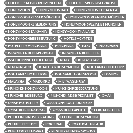
HOCHZEITSREISEBÜRO MÜNCHEN
HOCHZEITSREISEN SPEZIALIST
HONEYMOON
HONEYMOON BALI
HONEYMOON COSTA RICA
HONEYMOON PLANER MÜNCHEN
HONEYMOON PLANNING MÜNCHEN
HONEYMOON REISEBERATUNG
HONEYMOON SPEZIALIST MÜNCHEN
HONEYMOON TANSANIA
HONEYMOON THAILAND
HONEYMOONREISEBERATUNG
HOTELS ÄGYPTEN
HOTELTIPPS HURGHADA
HURGHADA
INDO
INDONESIEN
INDONESIEN REISESPEZIALIST
INDONESIEN REISETIPPS
INSELHOPPING PHILIPPINEN
KENIA
KENIA SAFARI
KENIAURLAUB
KHAO LAK HONEYMOON
KOH LANTA HOTELTIPP
KOH LANTA HOTELTIPPS
KOH SAMUI HONEYMOON
LOMBOK
MALAYSIA
MAROKKO
MIETWAGEN USA
MÜNCHEN HONEYMOON
MÜNCHEN REISEBERATUNG
MÜNCHEN REISEBÜRO
MÜNCHEN REISESPEZIALIST
OMAN
OMAN HOTELTIPPS
OMAN OFF ROAD RUNDREISE
OMAN REISEBERATUNG
OMAN REISEEXPERTE
PERU REISETIPPS
PHILIPPINEN REISEBERATUNG
PHUKET HONEYMOON
PHUKET REISTIPPS
PORTUGAL
PORTUGAL URLAUB
REISE EXPERTE HAWAII
REISEBERATUNG MAROKKO