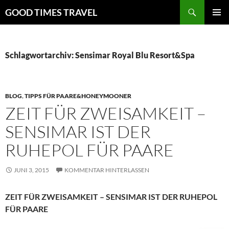
Zum
Suchen
GOOD TIMES TRAVEL
Inhalt
PRIMÄR
springen
MENÜ
Schlagwortarchiv: Sensimar Royal Blu Resort&Spa
BLOG
,
TIPPS FÜR PAARE&HONEYMOONER
ZEIT FÜR ZWEISAMKEIT –
SENSIMAR IST DER
RUHEPOL FÜR PAARE
JUNI 3, 2015
KOMMENTAR HINTERLASSEN
ZEIT FÜR ZWEISAMKEIT – SENSIMAR IST DER RUHEPOL
FÜR PAARE