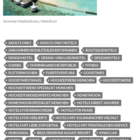
Sensimar Maafushivaru, Malediven
ADULTS ONLY
ADULTS ONLY HOTELS
ANKOMMEN WOHLFÜHLEN ENTSPANNEN
BOUTIQUEHOTELS
DESIGN HOTEL
DESIGN- UND LUXUSHOTEL
DESIGNHOTELS
DJERBA
DOMINIKANISCHE REPUBLIK
FITNESS
FLITTERWOCHEN
FUERTEVENTURA
GOODTIMES
GOODTIMESTRAVEL
HOCHZEITREISE MÜNCHEN
HOCHZEITSREISE
HOCHZEITSREISE SPEZIALIST MÜNCHEN
HOCHZEITSREISEEXPERTE MÜNCHEN
HONEYMOON
HONEYMOON SPEZIALIST MÜNCHEN
HOTELS DIREKT AM MEER
HOTELS FÜR ERWACHSENE
HOTELS FÜR PAARE
HOTELS FÜR VERLIEBTE
HOTELS MIT KULINARISCHER VIELFALT
HOTELS MIT LIEBE ZUM DETAIL
HOTELS MIT PERSÖNLICHEM SERVICE
HURGHADA
IBIZA SENSIMAR AGUAIT RESORT
KHAO LAK