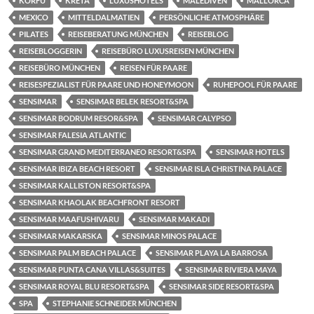
KORFU
KRETA
LUXUSHOTELS
MALEDIVEN
MALLORCA
MEXICO
MITTELDALMATIEN
PERSÖNLICHE ATMOSPHÄRE
PILATES
REISEBERATUNG MÜNCHEN
REISEBLOG
REISEBLOGGERIN
REISEBÜRO LUXUSREISEN MÜNCHEN
REISEBÜRO MÜNCHEN
REISEN FÜR PAARE
REISESPEZIALIST FÜR PAARE UND HONEYMOON
RUHEPOOL FÜR PAARE
SENSIMAR
SENSIMAR BELEK RESORT&SPA
SENSIMAR BODRUM RESOR&SPA
SENSIMAR CALYPSO
SENSIMAR FALESIA ATLANTIC
SENSIMAR GRAND MEDITERRANEO RESORT&SPA
SENSIMAR HOTELS
SENSIMAR IBIZA BEACH RESORT
SENSIMAR ISLA CHRISTINA PALACE
SENSIMAR KALLISTON RESORT&SPA
SENSIMAR KHAOLAK BEACHFRONT RESORT
SENSIMAR MAAFUSHIVARU
SENSIMAR MAKADI
SENSIMAR MAKARSKA
SENSIMAR MINOS PALACE
SENSIMAR PALM BEACH PALACE
SENSIMAR PLAYA LA BARROSA
SENSIMAR PUNTA CANA VILLAS&SUITES
SENSIMAR RIVIERA MAYA
SENSIMAR ROYAL BLU RESORT&SPA
SENSIMAR SIDE RESORT&SPA
SPA
STEPHANIE SCHNEIDER MÜNCHEN