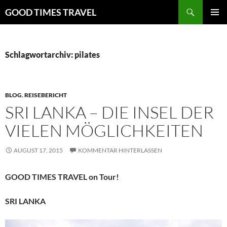
Zum
Suchen
GOOD TIMES TRAVEL
Inhalt
PRIMÄR
springen
MENÜ
Schlagwortarchiv: pilates
BLOG
,
REISEBERICHT
SRI LANKA – DIE INSEL DER
VIELEN MÖGLICHKEITEN
AUGUST 17, 2015
KOMMENTAR HINTERLASSEN
GOOD TIMES TRAVEL on Tour!
SRI LANKA