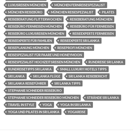
LUXUSREISEN MÜNCHEN
MÜNCHEN FERNREISESPEZIALIST
MÜNCHEN REISEBÜRO
MÜNCHEN REISESPEZIALIST
PILATES
REISEBERATUNG FLITTERWOCHEN
REISEBERATUNG MÜNCHEN
REISEBÜRO FERNREISEN MÜNCHEN
REISEBÜRO FÜR FERNREISEN
REISEBÜRO LUXUSREISEN MÜNCHEN
REISEEXPERTE FERNREISEN
REISEEXPERTE FÜR FAMILIEN
REISEEXPERTE SRI LANKA
REISEPLANUNG MÜNCHEN
REISEPROFI MÜNCHEN
REISESPEZIALIST FÜR PAARE UND HONEYMOON
REISESPEZIALIST HOCHZEITSREISEN MÜNCHEN
RUNDREISE SRI LANKA
RUNDREISETIPPS SRI LANKA
SMALL LUXURY HOTELS TIPPS
SRI LANKA
SRI LANKA FLÜGE
SRI LANKA REISEBERICHT
SRI LANKA REISEFÜHRER
SRI LANKA TIPPS
STEPHANIE SCHNEIDER REISEBÜRO
STEPHANIE SCHNEIDER REISEBÜRO MÜNCHEN
STRÄNDE SRI LANKA
TRAVEL IN STYLE
YOGA
YOGA IN SRI LANKA
YOGA UND PILATES IN SRI LANKA
YOGAREISE