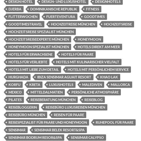
DESIGN HOTEL
DESIGN- UND LUXUSHOTEL
DESIGNHOTELS
DJERBA
DOMINIKANISCHE REPUBLIK
FITNESS
FLITTERWOCHEN
FUERTEVENTURA
GOODTIMES
GOODTIMESTRAVEL
HOCHZEITREISE MÜNCHEN
HOCHZEITSREISE
HOCHZEITSREISE SPEZIALIST MÜNCHEN
HOCHZEITSREISEEXPERTE MÜNCHEN
HONEYMOON
HONEYMOON SPEZIALIST MÜNCHEN
HOTELS DIREKT AM MEER
HOTELS FÜR ERWACHSENE
HOTELS FÜR PAARE
HOTELS FÜR VERLIEBTE
HOTELS MIT KULINARISCHER VIELFALT
HOTELS MIT LIEBE ZUM DETAIL
HOTELS MIT PERSÖNLICHEM SERVICE
HURGHADA
IBIZA SENSIMAR AGUAIT RESORT
KHAO LAK
KORFU
KRETA
LUXUSHOTELS
MALEDIVEN
MALLORCA
MEXICO
MITTELDALMATIEN
PERSÖNLICHE ATMOSPHÄRE
PILATES
REISEBERATUNG MÜNCHEN
REISEBLOG
REISEBLOGGERIN
REISEBÜRO LUXUSREISEN MÜNCHEN
REISEBÜRO MÜNCHEN
REISEN FÜR PAARE
REISESPEZIALIST FÜR PAARE UND HONEYMOON
RUHEPOOL FÜR PAARE
SENSIMAR
SENSIMAR BELEK RESORT&SPA
SENSIMAR BODRUM RESOR&SPA
SENSIMAR CALYPSO