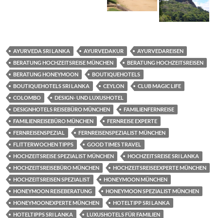
AYURVEDA SRI LANKA
AYURVEDAKUR
AYURVEDAREISEN
BERATUNG HOCHZEITSREISE MÜNCHEN
BERATUNG HOCHZEITSREISEN
BERATUNG HONEYMOON
BOUTIQUEHOTELS
BOUTIQUEHOTELS SRI LANKA
CEYLON
CLUB MAGIC LIFE
COLOMBO
DESIGN- UND LUXUSHOTEL
DESIGNHOTELS REISEBÜRO MÜNCHEN
FAMILIENFERNREISE
FAMILIENREISEBÜRO MÜNCHEN
FERNREISE EXPERTE
FERNREISENSPEZIAL
FERNREISENSPEZIALIST MÜNCHEN
FLITTERWOCHEN TIPPS
GOOD TIMES TRAVEL
HOCHZEITSREISE SPEZIALIST MÜNCHEN
HOCHZEITSREISE SRI LANKA
HOCHZEITSREISEBÜRO MÜNCHEN
HOCHZEITSREISEEXPERTE MÜNCHEN
HOCHZEITSREISEN SPEZIALIST
HONEYMOON MÜNCHEN
HONEYMOON REISEBERATUNG
HONEYMOON SPEZIALIST MÜNCHEN
HONEYMOONEXPERTE MÜNCHEN
HOTELTIPP SRI LANKA
HOTELTIPPS SRI LANKA
LUXUSHOTELS FÜR FAMILIEN