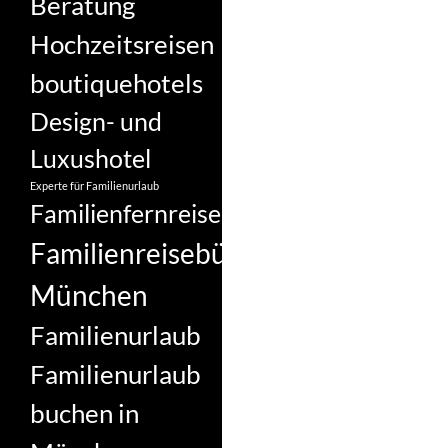
Beratung
Hochzeitsreisen
boutiquehotels
Design- und
Luxushotel
Experte für Familienurlaub
Familienfernreise
Familienreisebüro
München
Familienurlaub
Familienurlaub
buchen in