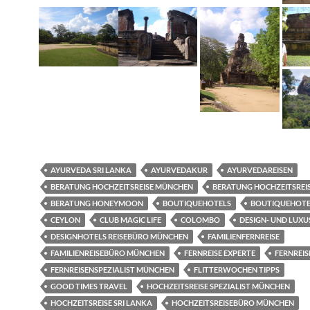
AYURVEDA SRI LANKA
AYURVEDAKUR
AYURVEDAREISEN
BERATUNG HOCHZEITSREISE MÜNCHEN
BERATUNG HOCHZEITSREI
BERATUNG HONEYMOON
BOUTIQUEHOTELS
BOUTIQUEHOTEL
CEYLON
CLUB MAGIC LIFE
COLOMBO
DESIGN- UND LUX
DESIGNHOTELS REISEBÜRO MÜNCHEN
FAMILIENFERNREISE
FAMILIENREISEBÜRO MÜNCHEN
FERNREISE EXPERTE
FERNREIS
FERNREISENSPEZIALIST MÜNCHEN
FLITTERWOCHEN TIPPS
GOOD TIMES TRAVEL
HOCHZEITSREISE SPEZIALIST MÜNCHEN
HOCHZEITSREISE SRI LANKA
HOCHZEITSREISEBÜRO MÜNCHEN