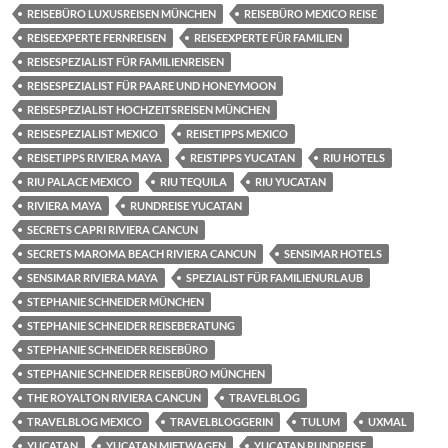
REISEBÜRO LUXUSREISEN MÜNCHEN
REISEBÜRO MEXICO REISE
REISEEXPERTE FERNREISEN
REISEEXPERTE FÜR FAMILIEN
REISESPEZIALIST FÜR FAMILIENREISEN
REISESPEZIALIST FÜR PAARE UND HONEYMOON
REISESPEZIALIST HOCHZEITSREISEN MÜNCHEN
REISESPEZIALIST MEXICO
REISETIPPS MEXICO
REISETIPPS RIVIERA MAYA
REISTIPPS YUCATAN
RIU HOTELS
RIU PALACE MEXICO
RIU TEQUILA
RIU YUCATAN
RIVIERA MAYA
RUNDREISE YUCATAN
SECRETS CAPRI RIVIERA CANCUN
SECRETS MAROMA BEACH RIVIERA CANCUN
SENSIMAR HOTELS
SENSIMAR RIVIERA MAYA
SPEZIALIST FÜR FAMILIENURLAUB
STEPHANIE SCHNEIDER MÜNCHEN
STEPHANIE SCHNEIDER REISEBERATUNG
STEPHANIE SCHNEIDER REISEBÜRO
STEPHANIE SCHNEIDER REISEBÜRO MÜNCHEN
THE ROYALTON RIVIERA CANCUN
TRAVELBLOG
TRAVELBLOG MEXICO
TRAVELBLOGGERIN
TULUM
UXMAL
YUCATAN
YUCATAN MIETWAGEN
YUCATAN RUNDREISE