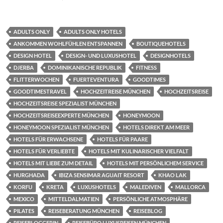
ADULTS ONLY
ADULTS ONLY HOTELS
ANKOMMEN WOHLFÜHLEN ENTSPANNEN
BOUTIQUEHOTELS
DESIGN HOTEL
DESIGN- UND LUXUSHOTEL
DESIGNHOTELS
DJERBA
DOMINIKANISCHE REPUBLIK
FITNESS
FLITTERWOCHEN
FUERTEVENTURA
GOODTIMES
GOODTIMESTRAVEL
HOCHZEITREISE MÜNCHEN
HOCHZEITSREISE
HOCHZEITSREISE SPEZIALIST MÜNCHEN
HOCHZEITSREISEEXPERTE MÜNCHEN
HONEYMOON
HONEYMOON SPEZIALIST MÜNCHEN
HOTELS DIREKT AM MEER
HOTELS FÜR ERWACHSENE
HOTELS FÜR PAARE
HOTELS FÜR VERLIEBTE
HOTELS MIT KULINARISCHER VIELFALT
HOTELS MIT LIEBE ZUM DETAIL
HOTELS MIT PERSÖNLICHEM SERVICE
HURGHADA
IBIZA SENSIMAR AGUAIT RESORT
KHAO LAK
KORFU
KRETA
LUXUSHOTELS
MALEDIVEN
MALLORCA
MEXICO
MITTELDALMATIEN
PERSÖNLICHE ATMOSPHÄRE
PILATES
REISEBERATUNG MÜNCHEN
REISEBLOG
REISEBLOGGERIN
REISEBÜRO LUXUSREISEN MÜNCHEN