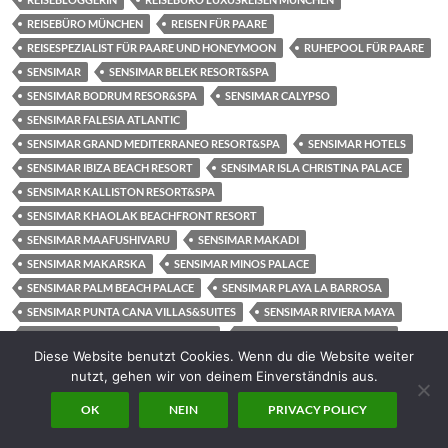
REISEBÜRO MÜNCHEN
REISEN FÜR PAARE
REISESPEZIALIST FÜR PAARE UND HONEYMOON
RUHEPOOL FÜR PAARE
SENSIMAR
SENSIMAR BELEK RESORT&SPA
SENSIMAR BODRUM RESOR&SPA
SENSIMAR CALYPSO
SENSIMAR FALESIA ATLANTIC
SENSIMAR GRAND MEDITERRANEO RESORT&SPA
SENSIMAR HOTELS
SENSIMAR IBIZA BEACH RESORT
SENSIMAR ISLA CHRISTINA PALACE
SENSIMAR KALLISTON RESORT&SPA
SENSIMAR KHAOLAK BEACHFRONT RESORT
SENSIMAR MAAFUSHIVARU
SENSIMAR MAKADI
SENSIMAR MAKARSKA
SENSIMAR MINOS PALACE
SENSIMAR PALM BEACH PALACE
SENSIMAR PLAYA LA BARROSA
SENSIMAR PUNTA CANA VILLAS&SUITES
SENSIMAR RIVIERA MAYA
SENSIMAR ROYAL BLU RESORT&SPA
SENSIMAR SIDE RESORT&SPA
Diese Website benutzt Cookies. Wenn du die Website weiter
SPA
STEPHANIE SCHNEIDER MÜNCHEN
nutzt, gehen wir von deinem Einverständnis aus.
STEPHANIE SCHNEIDER REISEBERATUNG
STEPHANIE SCHNEIDER REISEBÜRO
OK
NEIN
PRIVACY POLICY
STEPHANIE SCHNEIDER REISEBÜRO MÜNCHEN
TRAVELBLOG