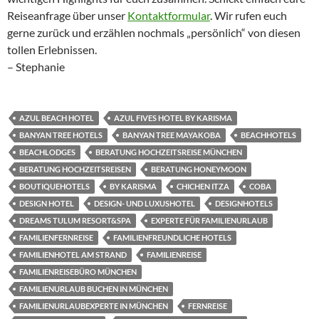
Reiseanfrage über unser
Kontaktformular
. Wir rufen euch
gerne zurück und erzählen nochmals „persönlich“ von diesen
tollen Erlebnissen.
– Stephanie
AZUL BEACH HOTEL
AZUL FIVES HOTEL BY KARISMA
BANYAN TREE HOTELS
BANYAN TREE MAYAKOBA
BEACHHOTELS
BEACHLODGES
BERATUNG HOCHZEITSREISE MÜNCHEN
BERATUNG HOCHZEITSREISEN
BERATUNG HONEYMOON
BOUTIQUEHOTELS
BY KARISMA
CHICHEN ITZA
COBA
DESIGN HOTEL
DESIGN- UND LUXUSHOTEL
DESIGNHOTELS
DREAMS TULUM RESORT&SPA
EXPERTE FÜR FAMILIENURLAUB
FAMILIENFERNREISE
FAMILIENFREUNDLICHE HOTELS
FAMILIENHOTEL AM STRAND
FAMILIENREISE
FAMILIENREISEBÜRO MÜNCHEN
FAMILIENURLAUB BUCHEN IN MÜNCHEN
FAMILIENURLAUBEXPERTE IN MÜNCHEN
FERNREISE