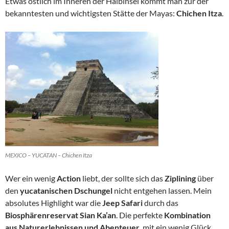
Etwas östlich im Inneren der Halbinsel kommt man zur der
bekanntesten und wichtigsten Stätte der Mayas:
Chichen Itza
.
MEXICO – YUCATAN – Chichen Itza
Wer ein wenig
Action
liebt, der sollte sich das
Ziplining
über
den
yucatanischen Dschungel
nicht entgehen lassen. Mein
absolutes Highlight war die
Jeep Safari
durch das
Biosphärenreservat
Sian Ka’an
. Die perfekte
Kombination
aus Naturerlebnissen und Abenteuer
, mit ein wenig Glück