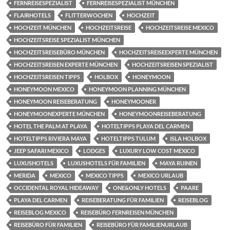
FERNREISESPEZIALIST
FERNREISESPEZIALIST MÜNCHEN
FLAIRHOTELS
FLITTERWOCHEN
HOCHZEIT
HOCHZEIT MÜNCHEN
HOCHZEITSREISE
HOCHZEITSREISE MEXICO
HOCHZEITSREISE SPEZIALIST MÜNCHEN
HOCHZEITSREISEBÜRO MÜNCHEN
HOCHZEITSREISEEXPERTE MÜNCHEN
HOCHZEITSREISEN EXPERTE MÜNCHEN
HOCHZEITSREISEN SPEZIALIST
HOCHZEITSREISEN TIPPS
HOLBOX
HONEYMOON
HONEYMOON MEXICO
HONEYMOON PLANNING MÜNCHEN
HONEYMOON REISEBERATUNG
HONEYMOONER
HONEYMOONEXPERTE MÜNCHEN
HONEYMOONREISEBERATUNG
HOTEL THE PALM AT PLAYA
HOTELTIPPS PLAYA DEL CARMEN
HOTELTIPPS RIVIERA MAYA
HOTELTIPPS TULUM
ISLA HOLBOX
JEEP SAFARI MEXICO
LODGES
LUXURY LOW COST MEXICO
LUXUSHOTELS
LUXUSHOTELS FÜR FAMILIEN
MAYA RUINEN
MERIDA
MEXICO
MEXICO TIPPS
MEXICO URLAUB
OCCIDENTAL ROYAL HIDEAWAY
ONE&ONLY HOTELS
PAARE
PLAYA DEL CARMEN
REISEBERATUNG FÜR FAMILIEN
REISEBLOG
REISEBLOG MEXICO
REISEBÜRO FERNREISEN MÜNCHEN
REISEBÜRO FÜR FAMILIEN
REISEBÜRO FÜR FAMILIENURLAUB