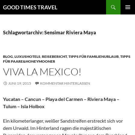
Zum
Suchen
GOOD TIMES TRAVEL
Inhalt
PRIMÄR
springen
MENÜ
Schlagwortarchiv: Sensimar Riviera Maya
BLOG
,
LUXUSHOTELS
,
REISEBERICHT
,
TIPPS FÜR FAMILIENURLAUB
,
TIPPS
FÜR PAARE&HONEYMOONER
VIVA LA MEXICO!
JUNI 19, 2015
KOMMENTAR HINTERLASSEN
Yucatan – Cancun – Playa del Carmen – Riviera Maya –
Tulum – Isla Holbox
Ein kilometerlanger, weißer Sandstreifen erstreckt sich vor
dem Urwald. Im Hinterland ragen die majestätischen