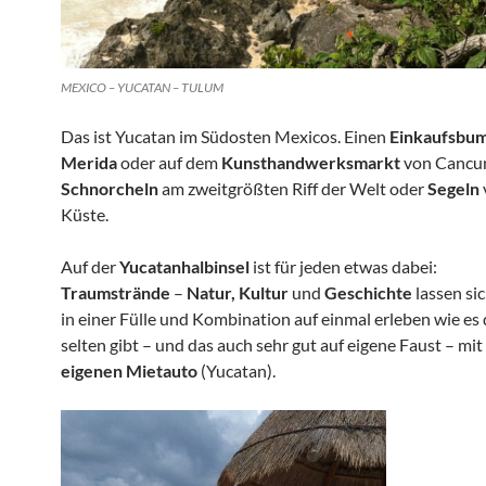
MEXICO – YUCATAN – TULUM
Das ist Yucatan im Südosten Mexicos. Einen
Einkaufsbu
Merida
oder auf dem
Kunsthandwerksmarkt
von Cancu
Schnorcheln
am zweitgrößten Riff der Welt oder
Segeln
Küste.
Auf der
Yucatanhalbinsel
ist für jeden etwas dabei:
Traumstrände
–
Natur, Kultur
und
Geschichte
lassen sic
in einer Fülle und Kombination auf einmal erleben wie es 
selten gibt – und das auch sehr gut auf eigene Faust – mi
eigenen Mietauto
(Yucatan).