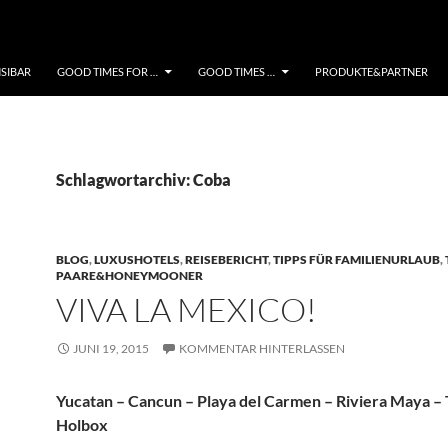
NSIBAR
GOOD TIMES FOR …
GOOD TIMES …
PRODUKTE&PARTNER
Schlagwortarchiv: Coba
BLOG
,
LUXUSHOTELS
,
REISEBERICHT
,
TIPPS FÜR FAMILIENURLAUB
,
PAARE&HONEYMOONER
VIVA LA MEXICO!
JUNI 19, 2015
KOMMENTAR HINTERLASSEN
Yucatan – Cancun – Playa del Carmen – Riviera Maya – 
Holbox