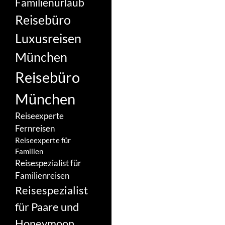
Familienurlaub
Reisebüro
Luxusreisen
München
Reisebüro
München
Reiseexperte
Fernreisen
Reiseexperte für
Familien
Reisespezialist für
Familienreisen
Reisespezialist
für Paare und
Honeymoon