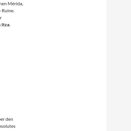
hen Mérida,
-Ruine.
r
 Itza
.
er den
bsolutes