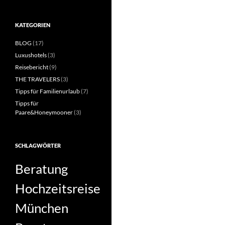
KATEGORIEN
BLOG
(17)
Luxushotels
(3)
Reisebericht
(9)
THE TRAVELERS
(3)
Tipps für Familienurlaub
(7)
Tipps für
Paare&Honeymooner
(3)
SCHLAGWÖRTER
Beratung
Hochzeitsreise
München