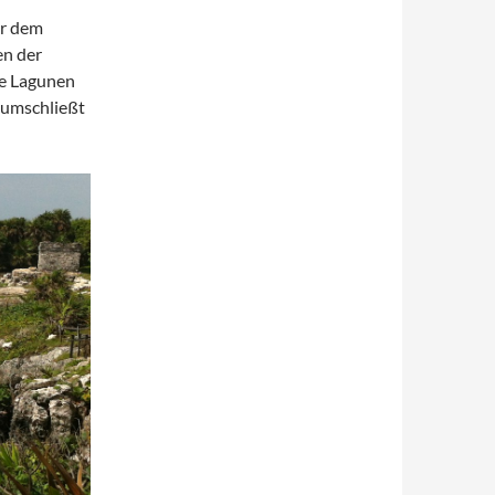
or dem
en der
re Lagunen
 umschließt