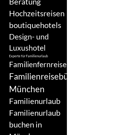
Beratung
Hochzeitsreisen
boutiquehotels
Design- und
Luxushotel
Experte für Familienurlaub
Familienfernreise
Familienreisebüro
München
Familienurlaub
Familienurlaub
buchen in