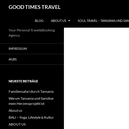
Zum
Suchen
GOOD TIMES TRAVEL
Inhalt
springen
BLOG
ABOUT US
SOUL TRAVEL – TANSANIA UND SA
Your Personal Travel&Booking
Agency
IMPRESSUM
AGBS
NEUESTE BEITRÄGE
Familiensafari durch Tansania
Warum Tansania und Sansibar
mein Herzensprojekt ist
About us
BALI – Yoga, Lifestyle & Kultur
ABOUT US