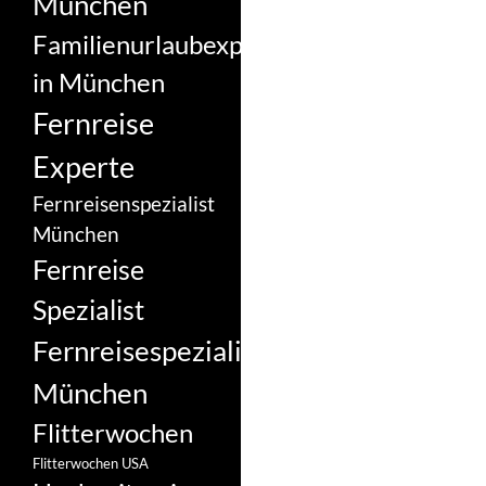
München
Familienurlaubexperte
in München
Fernreise
Experte
Fernreisenspezialist
München
Fernreise
Spezialist
Fernreisespezialist
München
Flitterwochen
Flitterwochen USA