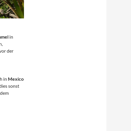
mmel
in
n,
vor der
h in
Mexico
dies sonst
t dem