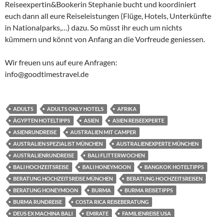
Reiseexpertin&Bookerin Stephanie bucht und koordiniert
euch dann all eure Reiseleistungen (Flüge, Hotels, Unterkünfte
in Nationalparks,…) dazu. So müsst ihr euch um nichts
kümmern und könnt von Anfang an die Vorfreude geniessen.
Wir freuen uns auf eure Anfragen:
info@goodtimestravel.de
ADULTS
ADULTS ONLY HOTELS
AFRIKA
ÄGYPTEN HOTELTIPPS
ASIEN
ASIEN REISEEXPERTE
ASIENRUNDREISE
AUSTRALIEN MIT CAMPER
AUSTRALIEN SPEZIALIST MÜNCHEN
AUSTRALIENEXPERTE MÜNCHEN
AUSTRALIENRUNDREISE
BALI FLITTERWOCHEN
BALI HOCHZEITSREISE
BALI HONEYMOON
BANGKOK HOTELTIPPS
BERATUNG HOCHZEITSREISE MÜNCHEN
BERATUNG HOCHZEITSREISEN
BERATUNG HONEYMOON
BURMA
BURMA REISETIPPS
BURMA RUNDREISE
COSTA RICA REISEBERATUNG
DEUS EX MACHINA BALI
EMIRATE
FAMILIENREISE USA