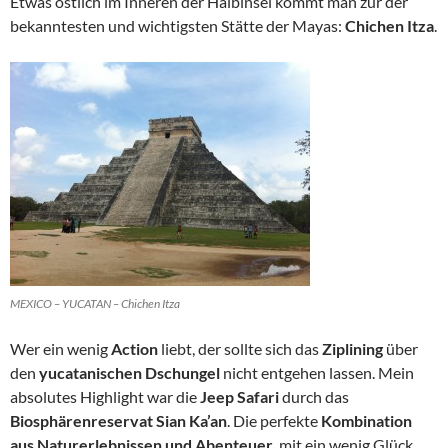
Etwas östlich im Inneren der Halbinsel kommt man zur der
bekanntesten und wichtigsten Stätte der Mayas:
Chichen Itza
.
MEXICO – YUCATAN – Chichen Itza
Wer ein wenig
Action
liebt, der sollte sich das
Ziplining
über
den
yucatanischen Dschungel
nicht entgehen lassen. Mein
absolutes Highlight war die
Jeep Safari
durch das
Biosphärenreservat
Sian Ka’an
. Die perfekte
Kombination
aus Naturerlebnissen und Abenteuer
, mit ein wenig Glück