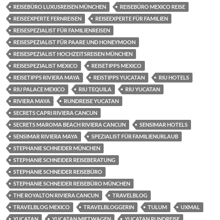
REISEBÜRO LUXUSREISEN MÜNCHEN
REISEBÜRO MEXICO REISE
REISEEXPERTE FERNREISEN
REISEEXPERTE FÜR FAMILIEN
REISESPEZIALIST FÜR FAMILIENREISEN
REISESPEZIALIST FÜR PAARE UND HONEYMOON
REISESPEZIALIST HOCHZEITSREISEN MÜNCHEN
REISESPEZIALIST MEXICO
REISETIPPS MEXICO
REISETIPPS RIVIERA MAYA
REISTIPPS YUCATAN
RIU HOTELS
RIU PALACE MEXICO
RIU TEQUILA
RIU YUCATAN
RIVIERA MAYA
RUNDREISE YUCATAN
SECRETS CAPRI RIVIERA CANCUN
SECRETS MAROMA BEACH RIVIERA CANCUN
SENSIMAR HOTELS
SENSIMAR RIVIERA MAYA
SPEZIALIST FÜR FAMILIENURLAUB
STEPHANIE SCHNEIDER MÜNCHEN
STEPHANIE SCHNEIDER REISEBERATUNG
STEPHANIE SCHNEIDER REISEBÜRO
STEPHANIE SCHNEIDER REISEBÜRO MÜNCHEN
THE ROYALTON RIVIERA CANCUN
TRAVELBLOG
TRAVELBLOG MEXICO
TRAVELBLOGGERIN
TULUM
UXMAL
YUCATAN
YUCATAN MIETWAGEN
YUCATAN RUNDREISE