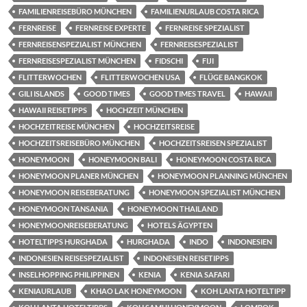
FAMILIENREISEBÜRO MÜNCHEN
FAMILIENURLAUB COSTA RICA
FERNREISE
FERNREISE EXPERTE
FERNREISE SPEZIALIST
FERNREISENSPEZIALIST MÜNCHEN
FERNREISESPEZIALIST
FERNREISESPEZIALIST MÜNCHEN
FIDSCHI
FIJI
FLITTERWOCHEN
FLITTERWOCHEN USA
FLÜGE BANGKOK
GILI ISLANDS
GOOD TIMES
GOOD TIMES TRAVEL
HAWAII
HAWAII REISETIPPS
HOCHZEIT MÜNCHEN
HOCHZEITREISE MÜNCHEN
HOCHZEITSREISE
HOCHZEITSREISEBÜRO MÜNCHEN
HOCHZEITSREISEN SPEZIALIST
HONEYMOON
HONEYMOON BALI
HONEYMOON COSTA RICA
HONEYMOON PLANER MÜNCHEN
HONEYMOON PLANNING MÜNCHEN
HONEYMOON REISEBERATUNG
HONEYMOON SPEZIALIST MÜNCHEN
HONEYMOON TANSANIA
HONEYMOON THAILAND
HONEYMOONREISEBERATUNG
HOTELS ÄGYPTEN
HOTELTIPPS HURGHADA
HURGHADA
INDO
INDONESIEN
INDONESIEN REISESPEZIALIST
INDONESIEN REISETIPPS
INSELHOPPING PHILIPPINEN
KENIA
KENIA SAFARI
KENIAURLAUB
KHAO LAK HONEYMOON
KOH LANTA HOTELTIPP