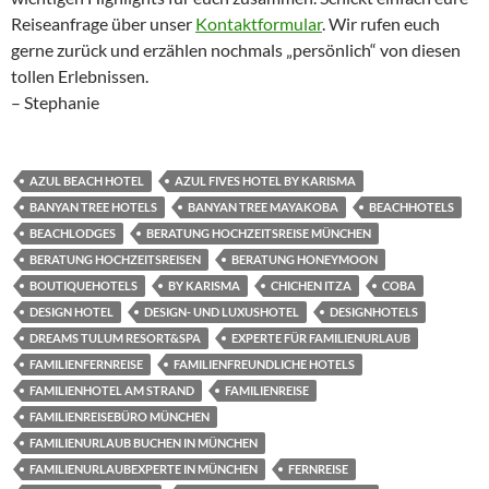
Reiseanfrage über unser
Kontaktformular
. Wir rufen euch
gerne zurück und erzählen nochmals „persönlich“ von diesen
tollen Erlebnissen.
– Stephanie
AZUL BEACH HOTEL
AZUL FIVES HOTEL BY KARISMA
BANYAN TREE HOTELS
BANYAN TREE MAYAKOBA
BEACHHOTELS
BEACHLODGES
BERATUNG HOCHZEITSREISE MÜNCHEN
BERATUNG HOCHZEITSREISEN
BERATUNG HONEYMOON
BOUTIQUEHOTELS
BY KARISMA
CHICHEN ITZA
COBA
DESIGN HOTEL
DESIGN- UND LUXUSHOTEL
DESIGNHOTELS
DREAMS TULUM RESORT&SPA
EXPERTE FÜR FAMILIENURLAUB
FAMILIENFERNREISE
FAMILIENFREUNDLICHE HOTELS
FAMILIENHOTEL AM STRAND
FAMILIENREISE
FAMILIENREISEBÜRO MÜNCHEN
FAMILIENURLAUB BUCHEN IN MÜNCHEN
FAMILIENURLAUBEXPERTE IN MÜNCHEN
FERNREISE