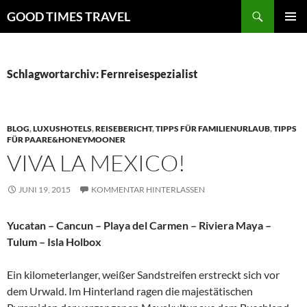
Zum
Suchen
GOOD TIMES TRAVEL
Inhalt
PRIMÄR
springen
MENÜ
Schlagwortarchiv: Fernreisespezialist
BLOG
,
LUXUSHOTELS
,
REISEBERICHT
,
TIPPS FÜR FAMILIENURLAUB
,
TIPPS
FÜR PAARE&HONEYMOONER
VIVA LA MEXICO!
JUNI 19, 2015
KOMMENTAR HINTERLASSEN
Yucatan – Cancun – Playa del Carmen – Riviera Maya –
Tulum – Isla Holbox
Ein kilometerlanger, weißer Sandstreifen erstreckt sich vor
dem Urwald. Im Hinterland ragen die majestätischen