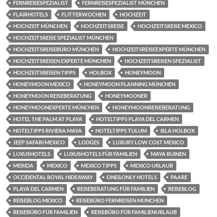
FERNREISESPEZIALIST
FERNREISESPEZIALIST MÜNCHEN
FLAIRHOTELS
FLITTERWOCHEN
HOCHZEIT
HOCHZEIT MÜNCHEN
HOCHZEITSREISE
HOCHZEITSREISE MEXICO
HOCHZEITSREISE SPEZIALIST MÜNCHEN
HOCHZEITSREISEBÜRO MÜNCHEN
HOCHZEITSREISEEXPERTE MÜNCHEN
HOCHZEITSREISEN EXPERTE MÜNCHEN
HOCHZEITSREISEN SPEZIALIST
HOCHZEITSREISEN TIPPS
HOLBOX
HONEYMOON
HONEYMOON MEXICO
HONEYMOON PLANNING MÜNCHEN
HONEYMOON REISEBERATUNG
HONEYMOONER
HONEYMOONEXPERTE MÜNCHEN
HONEYMOONREISEBERATUNG
HOTEL THE PALM AT PLAYA
HOTELTIPPS PLAYA DEL CARMEN
HOTELTIPPS RIVIERA MAYA
HOTELTIPPS TULUM
ISLA HOLBOX
JEEP SAFARI MEXICO
LODGES
LUXURY LOW COST MEXICO
LUXUSHOTELS
LUXUSHOTELS FÜR FAMILIEN
MAYA RUINEN
MERIDA
MEXICO
MEXICO TIPPS
MEXICO URLAUB
OCCIDENTAL ROYAL HIDEAWAY
ONE&ONLY HOTELS
PAARE
PLAYA DEL CARMEN
REISEBERATUNG FÜR FAMILIEN
REISEBLOG
REISEBLOG MEXICO
REISEBÜRO FERNREISEN MÜNCHEN
REISEBÜRO FÜR FAMILIEN
REISEBÜRO FÜR FAMILIENURLAUB