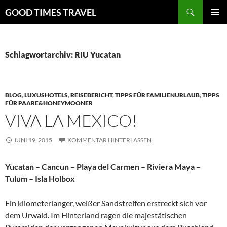
Zum
Suchen
GOOD TIMES TRAVEL
Inhalt
PRIMÄR
springen
MENÜ
Schlagwortarchiv: RIU Yucatan
BLOG
,
LUXUSHOTELS
,
REISEBERICHT
,
TIPPS FÜR FAMILIENURLAUB
,
TIPPS
FÜR PAARE&HONEYMOONER
VIVA LA MEXICO!
JUNI 19, 2015
KOMMENTAR HINTERLASSEN
Yucatan – Cancun – Playa del Carmen – Riviera Maya –
Tulum – Isla Holbox
Ein kilometerlanger, weißer Sandstreifen erstreckt sich vor
dem Urwald. Im Hinterland ragen die majestätischen