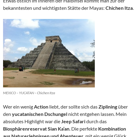
Etwas östlich im Inneren der Halbinsel kommt man zur der
bekanntesten und wichtigsten Stätte der Mayas:
Chichen Itza
.
MEXICO – YUCATAN – Chichen Itza
Wer ein wenig
Action
liebt, der sollte sich das
Ziplining
über
den
yucatanischen Dschungel
nicht entgehen lassen. Mein
absolutes Highlight war die
Jeep Safari
durch das
Biosphärenreservat
Sian Ka’an
. Die perfekte
Kombination
aus Naturerlebnissen und Abenteuer
, mit ein wenig Glück