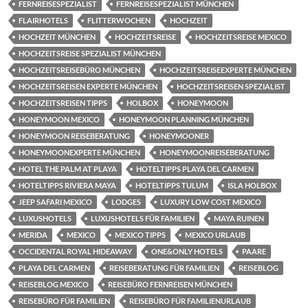
FERNREISESPEZIALIST
FERNREISESPEZIALIST MÜNCHEN
FLAIRHOTELS
FLITTERWOCHEN
HOCHZEIT
HOCHZEIT MÜNCHEN
HOCHZEITSREISE
HOCHZEITSREISE MEXICO
HOCHZEITSREISE SPEZIALIST MÜNCHEN
HOCHZEITSREISEBÜRO MÜNCHEN
HOCHZEITSREISEEXPERTE MÜNCHEN
HOCHZEITSREISEN EXPERTE MÜNCHEN
HOCHZEITSREISEN SPEZIALIST
HOCHZEITSREISEN TIPPS
HOLBOX
HONEYMOON
HONEYMOON MEXICO
HONEYMOON PLANNING MÜNCHEN
HONEYMOON REISEBERATUNG
HONEYMOONER
HONEYMOONEXPERTE MÜNCHEN
HONEYMOONREISEBERATUNG
HOTEL THE PALM AT PLAYA
HOTELTIPPS PLAYA DEL CARMEN
HOTELTIPPS RIVIERA MAYA
HOTELTIPPS TULUM
ISLA HOLBOX
JEEP SAFARI MEXICO
LODGES
LUXURY LOW COST MEXICO
LUXUSHOTELS
LUXUSHOTELS FÜR FAMILIEN
MAYA RUINEN
MERIDA
MEXICO
MEXICO TIPPS
MEXICO URLAUB
OCCIDENTAL ROYAL HIDEAWAY
ONE&ONLY HOTELS
PAARE
PLAYA DEL CARMEN
REISEBERATUNG FÜR FAMILIEN
REISEBLOG
REISEBLOG MEXICO
REISEBÜRO FERNREISEN MÜNCHEN
REISEBÜRO FÜR FAMILIEN
REISEBÜRO FÜR FAMILIENURLAUB