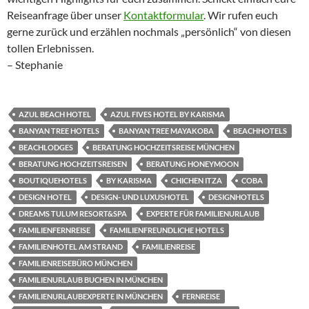
Reiseanfrage über unser
Kontaktformular
. Wir rufen euch
gerne zurück und erzählen nochmals „persönlich“ von diesen
tollen Erlebnissen.
– Stephanie
AZUL BEACH HOTEL
AZUL FIVES HOTEL BY KARISMA
BANYAN TREE HOTELS
BANYAN TREE MAYAKOBA
BEACHHOTELS
BEACHLODGES
BERATUNG HOCHZEITSREISE MÜNCHEN
BERATUNG HOCHZEITSREISEN
BERATUNG HONEYMOON
BOUTIQUEHOTELS
BY KARISMA
CHICHEN ITZA
COBA
DESIGN HOTEL
DESIGN- UND LUXUSHOTEL
DESIGNHOTELS
DREAMS TULUM RESORT&SPA
EXPERTE FÜR FAMILIENURLAUB
FAMILIENFERNREISE
FAMILIENFREUNDLICHE HOTELS
FAMILIENHOTEL AM STRAND
FAMILIENREISE
FAMILIENREISEBÜRO MÜNCHEN
FAMILIENURLAUB BUCHEN IN MÜNCHEN
FAMILIENURLAUBEXPERTE IN MÜNCHEN
FERNREISE