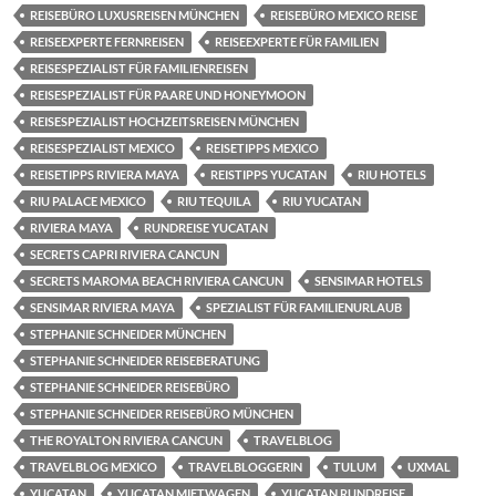
REISEBÜRO LUXUSREISEN MÜNCHEN
REISEBÜRO MEXICO REISE
REISEEXPERTE FERNREISEN
REISEEXPERTE FÜR FAMILIEN
REISESPEZIALIST FÜR FAMILIENREISEN
REISESPEZIALIST FÜR PAARE UND HONEYMOON
REISESPEZIALIST HOCHZEITSREISEN MÜNCHEN
REISESPEZIALIST MEXICO
REISETIPPS MEXICO
REISETIPPS RIVIERA MAYA
REISTIPPS YUCATAN
RIU HOTELS
RIU PALACE MEXICO
RIU TEQUILA
RIU YUCATAN
RIVIERA MAYA
RUNDREISE YUCATAN
SECRETS CAPRI RIVIERA CANCUN
SECRETS MAROMA BEACH RIVIERA CANCUN
SENSIMAR HOTELS
SENSIMAR RIVIERA MAYA
SPEZIALIST FÜR FAMILIENURLAUB
STEPHANIE SCHNEIDER MÜNCHEN
STEPHANIE SCHNEIDER REISEBERATUNG
STEPHANIE SCHNEIDER REISEBÜRO
STEPHANIE SCHNEIDER REISEBÜRO MÜNCHEN
THE ROYALTON RIVIERA CANCUN
TRAVELBLOG
TRAVELBLOG MEXICO
TRAVELBLOGGERIN
TULUM
UXMAL
YUCATAN
YUCATAN MIETWAGEN
YUCATAN RUNDREISE