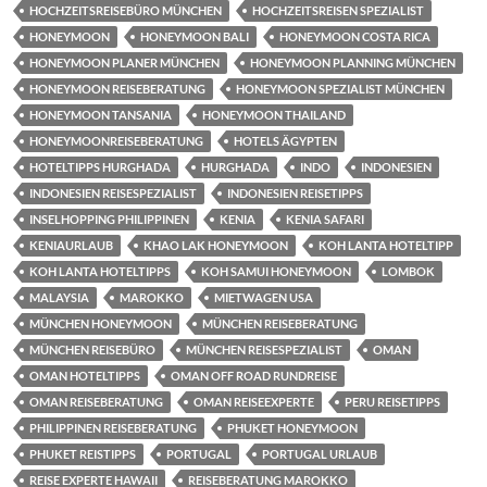
HOCHZEITSREISEBÜRO MÜNCHEN
HOCHZEITSREISEN SPEZIALIST
HONEYMOON
HONEYMOON BALI
HONEYMOON COSTA RICA
HONEYMOON PLANER MÜNCHEN
HONEYMOON PLANNING MÜNCHEN
HONEYMOON REISEBERATUNG
HONEYMOON SPEZIALIST MÜNCHEN
HONEYMOON TANSANIA
HONEYMOON THAILAND
HONEYMOONREISEBERATUNG
HOTELS ÄGYPTEN
HOTELTIPPS HURGHADA
HURGHADA
INDO
INDONESIEN
INDONESIEN REISESPEZIALIST
INDONESIEN REISETIPPS
INSELHOPPING PHILIPPINEN
KENIA
KENIA SAFARI
KENIAURLAUB
KHAO LAK HONEYMOON
KOH LANTA HOTELTIPP
KOH LANTA HOTELTIPPS
KOH SAMUI HONEYMOON
LOMBOK
MALAYSIA
MAROKKO
MIETWAGEN USA
MÜNCHEN HONEYMOON
MÜNCHEN REISEBERATUNG
MÜNCHEN REISEBÜRO
MÜNCHEN REISESPEZIALIST
OMAN
OMAN HOTELTIPPS
OMAN OFF ROAD RUNDREISE
OMAN REISEBERATUNG
OMAN REISEEXPERTE
PERU REISETIPPS
PHILIPPINEN REISEBERATUNG
PHUKET HONEYMOON
PHUKET REISTIPPS
PORTUGAL
PORTUGAL URLAUB
REISE EXPERTE HAWAII
REISEBERATUNG MAROKKO