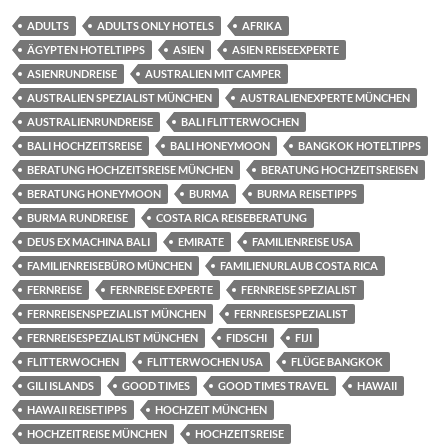
ADULTS
ADULTS ONLY HOTELS
AFRIKA
ÄGYPTEN HOTELTIPPS
ASIEN
ASIEN REISEEXPERTE
ASIENRUNDREISE
AUSTRALIEN MIT CAMPER
AUSTRALIEN SPEZIALIST MÜNCHEN
AUSTRALIENEXPERTE MÜNCHEN
AUSTRALIENRUNDREISE
BALI FLITTERWOCHEN
BALI HOCHZEITSREISE
BALI HONEYMOON
BANGKOK HOTELTIPPS
BERATUNG HOCHZEITSREISE MÜNCHEN
BERATUNG HOCHZEITSREISEN
BERATUNG HONEYMOON
BURMA
BURMA REISETIPPS
BURMA RUNDREISE
COSTA RICA REISEBERATUNG
DEUS EX MACHINA BALI
EMIRATE
FAMILIENREISE USA
FAMILIENREISEBÜRO MÜNCHEN
FAMILIENURLAUB COSTA RICA
FERNREISE
FERNREISE EXPERTE
FERNREISE SPEZIALIST
FERNREISENSPEZIALIST MÜNCHEN
FERNREISESPEZIALIST
FERNREISESPEZIALIST MÜNCHEN
FIDSCHI
FIJI
FLITTERWOCHEN
FLITTERWOCHEN USA
FLÜGE BANGKOK
GILI ISLANDS
GOOD TIMES
GOOD TIMES TRAVEL
HAWAII
HAWAII REISETIPPS
HOCHZEIT MÜNCHEN
HOCHZEITREISE MÜNCHEN
HOCHZEITSREISE