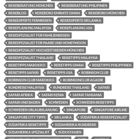
REISEBERATUNG MÜNCHEN
REISEBERATUNG PHILIPINEN
REISEBLOG
REISEBÜRO EMIRATE OMAN
REISEBÜRO MÜNCHEN
REISEEXPERTE FERNREISEN
REISEEXPERTE SRI LANKA
REISEPLANUNG MALAYSIA
REISEPLANUNG USA
REISESPEZIALIST FÜR FAMILIENREISEN
REISESPEZIALIST FÜR PAARE UND HONEYMOON
REISESPEZIALIST HOCHZEITSREISEN MÜNCHEN
REISESPEZIALIST THAILAND
REISETIPPS MALAYSIA
REISETIPPS MAROKKO
REISETIPPS OMAN
REISETIPPS PHILIPPINEN
REISETIPPS SAFARI
REISETIPPS USA
ROBINSON CLUB
ROBINSON CLUB MAROKKO
ROBINSONCLUB AGADIR
RUNDREISE MALAYSIA
RUNDREISE THAILAND
SAFARI
SAFARI AFRIKA
SAFARI KENIA
SAFARI TANSANIA
SAFARI UND BADEN
SCHWEDEN
SCHWEDEN REISETIPPS
SCHWEDEN URLAUBSLANUNG
SINGAPORE
SINGAPORE AIRLINE
SINGAPORE CITY TIPPS
SRI LANKA
SÜDAFRIKA REISESPEZIALIST
SÜDAFRIKA REISETIPPS
SÜDAMERIKA RUNDREISE
SÜDAMERIKA SPEZIALIST
SÜDOSTASIEN