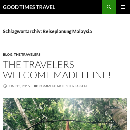
Zum
Suchen
GOOD TIMES TRAVEL
Inhalt
PRIMÄR
springen
MENÜ
Schlagwortarchiv: Reiseplanung Malaysia
BLOG
,
THE TRAVELERS
THE TRAVELERS –
WELCOME MADELEINE!
JUNI 15, 2015
KOMMENTAR HINTERLASSEN