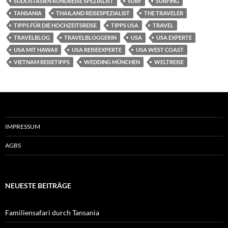
SÜDOSTASIEN RUNDREISE SPEZIALIST
SURF
SURFING
TANSANIA
THAILAND REISESPEZIALIST
THE TRAVELER
TIPPS FÜR DIE HOCHZEITSREISE
TIPPS USA
TRAVEL
TRAVELBLOG
TRAVELBLOGGERIN
USA
USA EXPERTE
USA MIT HAWAII
USA REISEEXPERTE
USA WEST COAST
VIETNAM REISETIPPS
WEDDING MÜNCHEN
WELTREISE
IMPRESSUM
AGBS
NEUESTE BEITRÄGE
Familiensafari durch Tansania