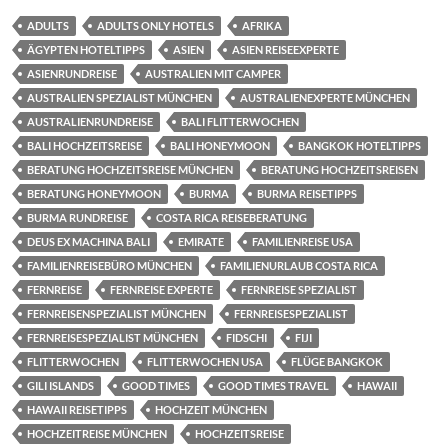
ADULTS
ADULTS ONLY HOTELS
AFRIKA
ÄGYPTEN HOTELTIPPS
ASIEN
ASIEN REISEEXPERTE
ASIENRUNDREISE
AUSTRALIEN MIT CAMPER
AUSTRALIEN SPEZIALIST MÜNCHEN
AUSTRALIENEXPERTE MÜNCHEN
AUSTRALIENRUNDREISE
BALI FLITTERWOCHEN
BALI HOCHZEITSREISE
BALI HONEYMOON
BANGKOK HOTELTIPPS
BERATUNG HOCHZEITSREISE MÜNCHEN
BERATUNG HOCHZEITSREISEN
BERATUNG HONEYMOON
BURMA
BURMA REISETIPPS
BURMA RUNDREISE
COSTA RICA REISEBERATUNG
DEUS EX MACHINA BALI
EMIRATE
FAMILIENREISE USA
FAMILIENREISEBÜRO MÜNCHEN
FAMILIENURLAUB COSTA RICA
FERNREISE
FERNREISE EXPERTE
FERNREISE SPEZIALIST
FERNREISENSPEZIALIST MÜNCHEN
FERNREISESPEZIALIST
FERNREISESPEZIALIST MÜNCHEN
FIDSCHI
FIJI
FLITTERWOCHEN
FLITTERWOCHEN USA
FLÜGE BANGKOK
GILI ISLANDS
GOOD TIMES
GOOD TIMES TRAVEL
HAWAII
HAWAII REISETIPPS
HOCHZEIT MÜNCHEN
HOCHZEITREISE MÜNCHEN
HOCHZEITSREISE