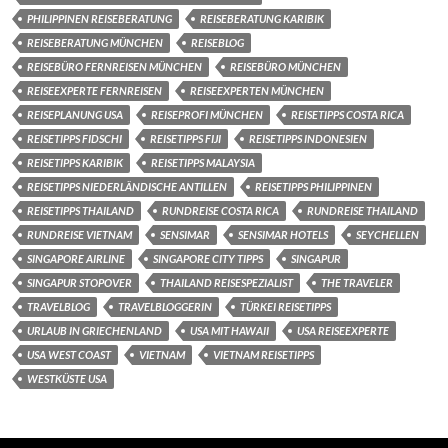
PHILIPPINEN REISEBERATUNG
REISEBERATUNG KARIBIK
REISEBERATUNG MÜNCHEN
REISEBLOG
REISEBÜRO FERNREISEN MÜNCHEN
REISEBÜRO MÜNCHEN
REISEEXPERTE FERNREISEN
REISEEXPERTEN MÜNCHEN
REISEPLANUNG USA
REISEPROFI MÜNCHEN
REISETIPPS COSTA RICA
REISETIPPS FIDSCHI
REISETIPPS FIJI
REISETIPPS INDONESIEN
REISETIPPS KARIBIK
REISETIPPS MALAYSIA
REISETIPPS NIEDERLÄNDISCHE ANTILLEN
REISETIPPS PHILIPPINEN
REISETIPPS THAILAND
RUNDREISE COSTA RICA
RUNDREISE THAILAND
RUNDREISE VIETNAM
SENSIMAR
SENSIMAR HOTELS
SEYCHELLEN
SINGAPORE AIRLINE
SINGAPORE CITY TIPPS
SINGAPUR
SINGAPUR STOPOVER
THAILAND REISESPEZIALIST
THE TRAVELER
TRAVELBLOG
TRAVELBLOGGERIN
TÜRKEI REISETIPPS
URLAUB IN GRIECHENLAND
USA MIT HAWAII
USA REISEEXPERTE
USA WEST COAST
VIETNAM
VIETNAM REISETIPPS
WESTKÜSTE USA