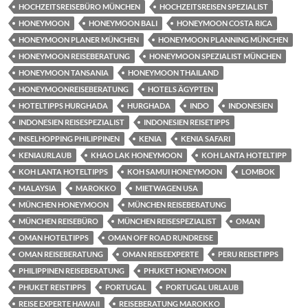
HOCHZEITSREISEBÜRO MÜNCHEN
HOCHZEITSREISEN SPEZIALIST
HONEYMOON
HONEYMOON BALI
HONEYMOON COSTA RICA
HONEYMOON PLANER MÜNCHEN
HONEYMOON PLANNING MÜNCHEN
HONEYMOON REISEBERATUNG
HONEYMOON SPEZIALIST MÜNCHEN
HONEYMOON TANSANIA
HONEYMOON THAILAND
HONEYMOONREISEBERATUNG
HOTELS ÄGYPTEN
HOTELTIPPS HURGHADA
HURGHADA
INDO
INDONESIEN
INDONESIEN REISESPEZIALIST
INDONESIEN REISETIPPS
INSELHOPPING PHILIPPINEN
KENIA
KENIA SAFARI
KENIAURLAUB
KHAO LAK HONEYMOON
KOH LANTA HOTELTIPP
KOH LANTA HOTELTIPPS
KOH SAMUI HONEYMOON
LOMBOK
MALAYSIA
MAROKKO
MIETWAGEN USA
MÜNCHEN HONEYMOON
MÜNCHEN REISEBERATUNG
MÜNCHEN REISEBÜRO
MÜNCHEN REISESPEZIALIST
OMAN
OMAN HOTELTIPPS
OMAN OFF ROAD RUNDREISE
OMAN REISEBERATUNG
OMAN REISEEXPERTE
PERU REISETIPPS
PHILIPPINEN REISEBERATUNG
PHUKET HONEYMOON
PHUKET REISTIPPS
PORTUGAL
PORTUGAL URLAUB
REISE EXPERTE HAWAII
REISEBERATUNG MAROKKO