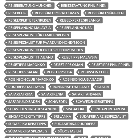
REISEBERATUNG MÜNCHEN
REISEBERATUNG PHILIPINEN
REISEBLOG
REISEBÜRO EMIRATE OMAN
REISEBÜRO MÜNCHEN
REISEEXPERTE FERNREISEN
REISEEXPERTE SRI LANKA
REISEPLANUNG MALAYSIA
REISEPLANUNG USA
REISESPEZIALIST FÜR FAMILIENREISEN
REISESPEZIALIST FÜR PAARE UND HONEYMOON
REISESPEZIALIST HOCHZEITSREISEN MÜNCHEN
REISESPEZIALIST THAILAND
REISETIPPS MALAYSIA
REISETIPPS MAROKKO
REISETIPPS OMAN
REISETIPPS PHILIPPINEN
REISETIPPS SAFARI
REISETIPPS USA
ROBINSON CLUB
ROBINSON CLUB MAROKKO
ROBINSONCLUB AGADIR
RUNDREISE MALAYSIA
RUNDREISE THAILAND
SAFARI
SAFARI AFRIKA
SAFARI KENIA
SAFARI TANSANIA
SAFARI UND BADEN
SCHWEDEN
SCHWEDEN REISETIPPS
SCHWEDEN URLAUBSLANUNG
SINGAPORE
SINGAPORE AIRLINE
SINGAPORE CITY TIPPS
SRI LANKA
SÜDAFRIKA REISESPEZIALIST
SÜDAFRIKA REISETIPPS
SÜDAMERIKA RUNDREISE
SÜDAMERIKA SPEZIALIST
SÜDOSTASIEN