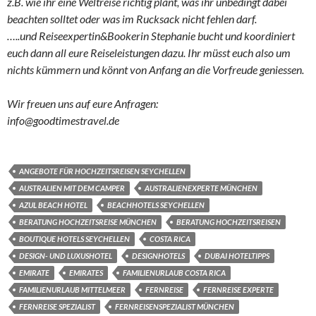
z.B. wie ihr eine Weltreise richtig plant, was ihr unbedingt dabei
beachten solltet oder was im Rucksack nicht fehlen darf.
…..und Reiseexpertin&Bookerin Stephanie bucht und koordiniert
euch dann all eure Reiseleistungen dazu. Ihr müsst euch also um
nichts kümmern und könnt von Anfang an die Vorfreude geniessen.
Wir freuen uns auf eure Anfragen:
info@goodtimestravel.de
ANGEBOTE FÜR HOCHZEITSREISEN SEYCHELLEN
AUSTRALIEN MIT DEM CAMPER
AUSTRALIENEXPERTE MÜNCHEN
AZUL BEACH HOTEL
BEACHHOTELS SEYCHELLEN
BERATUNG HOCHZEITSREISE MÜNCHEN
BERATUNG HOCHZEITSREISEN
BOUTIQUE HOTELS SEYCHELLEN
COSTA RICA
DESIGN- UND LUXUSHOTEL
DESIGNHOTELS
DUBAI HOTELTIPPS
EMIRATE
EMIRATES
FAMILIENURLAUB COSTA RICA
FAMILIENURLAUB MITTELMEER
FERNREISE
FERNREISE EXPERTE
FERNREISE SPEZIALIST
FERNREISENSPEZIALIST MÜNCHEN