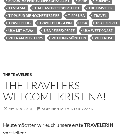
SÜDOSTASIEN RUNDREISE SPEZIALIST
SURF
SURFING
TANSANIA
THAILAND REISESPEZIALIST
THE TRAVELER
TIPPS FÜR DIE HOCHZEITSREISE
TIPPS USA
TRAVEL
TRAVELBLOG
TRAVELBLOGGERIN
USA
USA EXPERTE
USA MIT HAWAII
USA REISEEXPERTE
USA WEST COAST
VIETNAM REISETIPPS
WEDDING MÜNCHEN
WELTREISE
THE TRAVELERS
THE TRAVELERS –
WELCOME KRISTINA!
MÄRZ 6, 2015
KOMMENTAR HINTERLASSEN
Heute möchten wir euch unsere erste
TRAVELERIN
vorstellen: