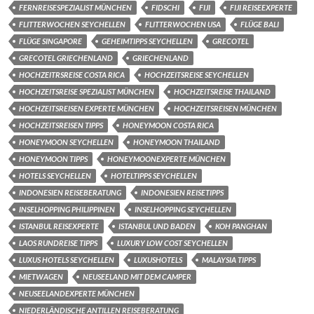
FERNREISESPEZIALIST MÜNCHEN
FIDSCHI
FIJI
FIJI REISEEXPERTE
FLITTERWOCHEN SEYCHELLEN
FLITTERWOCHEN USA
FLÜGE BALI
FLÜGE SINGAPORE
GEHEIMTIPPS SEYCHELLEN
GRECOTEL
GRECOTEL GRIECHENLAND
GRIECHENLAND
HOCHZEITRSREISE COSTA RICA
HOCHZEITSREISE SEYCHELLEN
HOCHZEITSREISE SPEZIALIST MÜNCHEN
HOCHZEITSREISE THAILAND
HOCHZEITSREISEN EXPERTE MÜNCHEN
HOCHZEITSREISEN MÜNCHEN
HOCHZEITSREISEN TIPPS
HONEYMOON COSTA RICA
HONEYMOON SEYCHELLEN
HONEYMOON THAILAND
HONEYMOON TIPPS
HONEYMOONEXPERTE MÜNCHEN
HOTELS SEYCHELLEN
HOTELTIPPS SEYCHELLEN
INDONESIEN REISEBERATUNG
INDONESIEN REISETIPPS
INSELHOPPING PHILIPPINEN
INSELHOPPING SEYCHELLEN
ISTANBUL REISEXPERTE
ISTANBUL UND BADEN
KOH PANGHAN
LAOS RUNDREISE TIPPS
LUXURY LOW COST SEYCHELLEN
LUXUS HOTELS SEYCHELLEN
LUXUSHOTELS
MALAYSIA TIPPS
MIETWAGEN
NEUSEELAND MIT DEM CAMPER
NEUSEELANDEXPERTE MÜNCHEN
NIEDERLÄNDISCHE ANTILLEN REISEBERATUNG