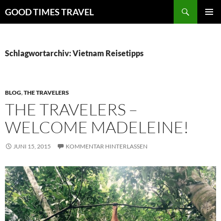
Zum
Suchen
GOOD TIMES TRAVEL
Inhalt
PRIMÄR
springen
MENÜ
Schlagwortarchiv: Vietnam Reisetipps
BLOG
,
THE TRAVELERS
THE TRAVELERS –
WELCOME MADELEINE!
JUNI 15, 2015
KOMMENTAR HINTERLASSEN