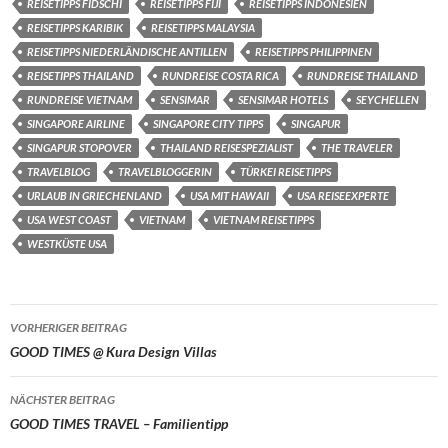
REISETIPPS FIDSCHI
REISETIPPS FIJI
REISETIPPS INDONESIEN
REISETIPPS KARIBIK
REISETIPPS MALAYSIA
REISETIPPS NIEDERLÄNDISCHE ANTILLEN
REISETIPPS PHILIPPINEN
REISETIPPS THAILAND
RUNDREISE COSTA RICA
RUNDREISE THAILAND
RUNDREISE VIETNAM
SENSIMAR
SENSIMAR HOTELS
SEYCHELLEN
SINGAPORE AIRLINE
SINGAPORE CITY TIPPS
SINGAPUR
SINGAPUR STOPOVER
THAILAND REISESPEZIALIST
THE TRAVELER
TRAVELBLOG
TRAVELBLOGGERIN
TÜRKEI REISETIPPS
URLAUB IN GRIECHENLAND
USA MIT HAWAII
USA REISEEXPERTE
USA WEST COAST
VIETNAM
VIETNAM REISETIPPS
WESTKÜSTE USA
Beitragsnavigation
VORHERIGER BEITRAG
GOOD TIMES @ Kura Design Villas
NÄCHSTER BEITRAG
GOOD TIMES TRAVEL – Familientipp