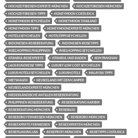
HOCHZEITSREISEN EXPERTE MÜNCHEN
HOCHZEITSREISEN MÜNCHEN
HOCHZEITSREISEN TIPPS
HONEYMOON COSTA RICA
HONEYMOON SEYCHELLEN
HONEYMOON THAILAND
HONEYMOON TIPPS
HONEYMOONEXPERTE MÜNCHEN
HOTELS SEYCHELLEN
HOTELTIPPS SEYCHELLEN
INDONESIEN REISEBERATUNG
INDONESIEN REISETIPPS
INSELHOPPING PHILIPPINEN
INSELHOPPING SEYCHELLEN
ISTANBUL REISEXPERTE
ISTANBUL UND BADEN
KOH PANGHAN
LAOS RUNDREISE TIPPS
LUXURY LOW COST SEYCHELLEN
LUXUS HOTELS SEYCHELLEN
LUXUSHOTELS
MALAYSIA TIPPS
MIETWAGEN
NEUSEELAND MIT DEM CAMPER
NEUSEELANDEXPERTE MÜNCHEN
NIEDERLÄNDISCHE ANTILLEN REISEBERATUNG
PHILIPPINEN REISEBERATUNG
REISEBERATUNG KARIBIK
REISEBERATUNG MÜNCHEN
REISEBLOG
REISEBÜRO FERNREISEN MÜNCHEN
REISEBÜRO MÜNCHEN
REISEEXPERTE FERNREISEN
REISEEXPERTEN MÜNCHEN
REISEPLANUNG USA
REISEPROFI MÜNCHEN
REISETIPPS COSTA RICA