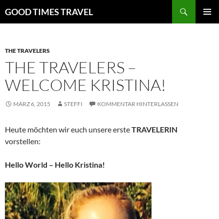
Zum
Suchen
GOOD TIMES TRAVEL
Inhalt
PRIMÄR
springen
MENÜ
THE TRAVELERS
THE TRAVELERS –
WELCOME KRISTINA!
MÄRZ 6, 2015
STEFFI
KOMMENTAR HINTERLASSEN
Heute möchten wir euch unsere erste
TRAVELERIN
vorstellen:
Hello World – Hello Kristina!