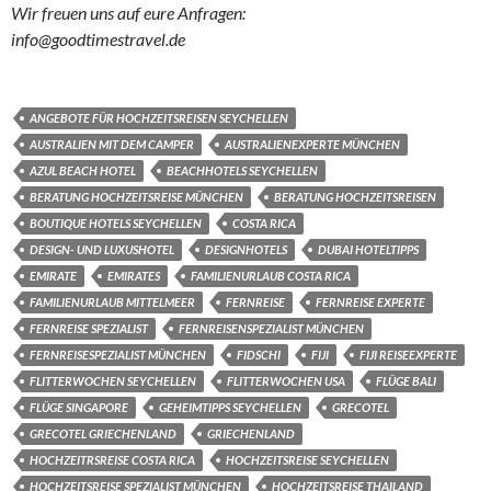
Wir freuen uns auf eure Anfragen:
info@goodtimestravel.de
ANGEBOTE FÜR HOCHZEITSREISEN SEYCHELLEN
AUSTRALIEN MIT DEM CAMPER
AUSTRALIENEXPERTE MÜNCHEN
AZUL BEACH HOTEL
BEACHHOTELS SEYCHELLEN
BERATUNG HOCHZEITSREISE MÜNCHEN
BERATUNG HOCHZEITSREISEN
BOUTIQUE HOTELS SEYCHELLEN
COSTA RICA
DESIGN- UND LUXUSHOTEL
DESIGNHOTELS
DUBAI HOTELTIPPS
EMIRATE
EMIRATES
FAMILIENURLAUB COSTA RICA
FAMILIENURLAUB MITTELMEER
FERNREISE
FERNREISE EXPERTE
FERNREISE SPEZIALIST
FERNREISENSPEZIALIST MÜNCHEN
FERNREISESPEZIALIST MÜNCHEN
FIDSCHI
FIJI
FIJI REISEEXPERTE
FLITTERWOCHEN SEYCHELLEN
FLITTERWOCHEN USA
FLÜGE BALI
FLÜGE SINGAPORE
GEHEIMTIPPS SEYCHELLEN
GRECOTEL
GRECOTEL GRIECHENLAND
GRIECHENLAND
HOCHZEITRSREISE COSTA RICA
HOCHZEITSREISE SEYCHELLEN
HOCHZEITSREISE SPEZIALIST MÜNCHEN
HOCHZEITSREISE THAILAND