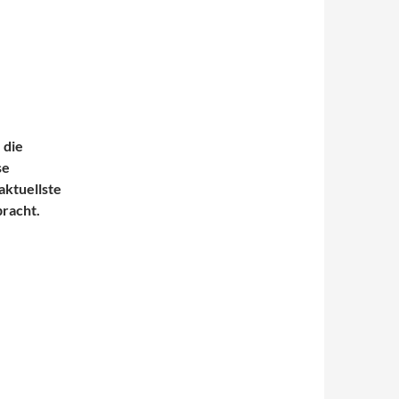
 die
se
aktuellste
racht.