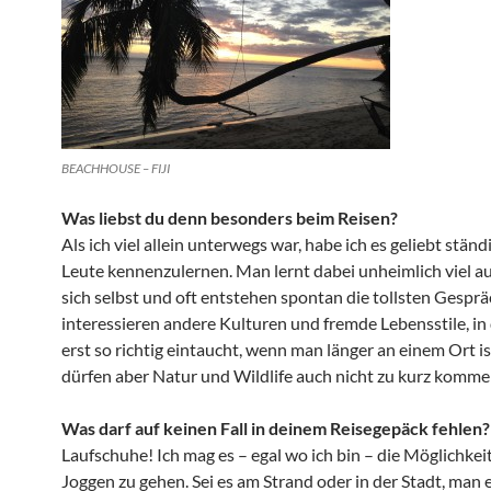
BEACHHOUSE – FIJI
Was liebst du denn besonders beim Reisen?
Als ich viel allein unterwegs war, habe ich es geliebt stän
Leute kennenzulernen. Man lernt dabei unheimlich viel a
sich selbst und oft entstehen spontan die tollsten Gespr
interessieren andere Kulturen und fremde Lebensstile, in
erst so richtig eintaucht, wenn man länger an einem Ort is
dürfen aber Natur und Wildlife auch nicht zu kurz komme
Was darf auf keinen Fall in deinem Reisegepäck fehlen?
Laufschuhe! Ich mag es – egal wo ich bin – die Möglichkei
Joggen zu gehen. Sei es am Strand oder in der Stadt, man 