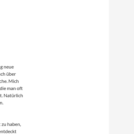
dig neue
uch über
äche. Mich
 die man oft
t. Natürlich
n.
t zu haben,
entdeckt