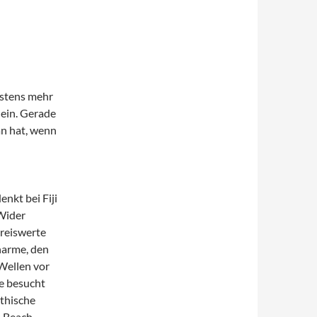
istens mehr
lein. Gerade
man hat, wenn
nkt bei Fiji
Wider
reiswerte
harme, den
Wellen vor
je besucht
athische
s Beach