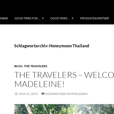
NSIBAR
GOOD TIMES FOR …
GOOD TIMES …
PRODUKTE&PARTNER
Schlagwortarchiv: Honeymoon Thailand
BLOG
,
THE TRAVELERS
THE TRAVELERS – WELC
MADELEINE!
JUNI 15, 2015
KOMMENTAR HINTERLASSEN