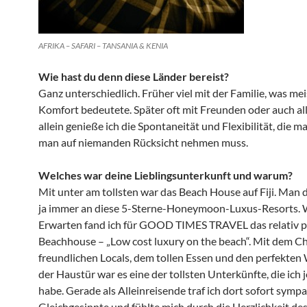
AFRIKA – SAFARI – TANSANIA & KENIA
Wie hast du denn diese Länder bereist?
Ganz unterschiedlich. Früher viel mit der Familie, was me
Komfort bedeutete. Später oft mit Freunden oder auch al
allein genieße ich die Spontaneität und Flexibilität, die 
man auf niemanden Rücksicht nehmen muss.
Welches war deine Lieblingsunterkunft und warum?
Mit unter am tollsten war das Beach House auf Fiji. Man de
ja immer an diese 5-Sterne-Honeymoon-Luxus-Resorts. 
Erwarten fand ich für GOOD TIMES TRAVEL das relativ p
Beachhouse – „Low cost luxury on the beach“. Mit dem C
freundlichen Locals, dem tollen Essen und den perfekten 
der Haustür war es eine der tollsten Unterkünfte, die ich 
habe. Gerade als Alleinreisende traf ich dort sofort symp
Gleichgesinnte und fühlte mich durch die Herzlichkeit de