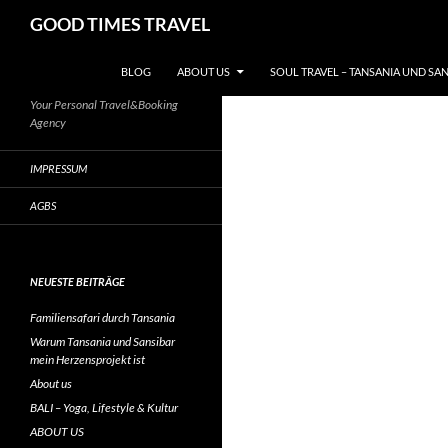
Zum
Suchen
GOOD TIMES TRAVEL
Inhalt
springen
BLOG
ABOUT US
SOUL TRAVEL – TANSANIA UND SA
Your Personal Travel&Booking
Agency
IMPRESSUM
AGBS
NEUESTE BEITRÄGE
Familiensafari durch Tansania
Warum Tansania und Sansibar
mein Herzensprojekt ist
About us
BALI – Yoga, Lifestyle & Kultur
ABOUT US