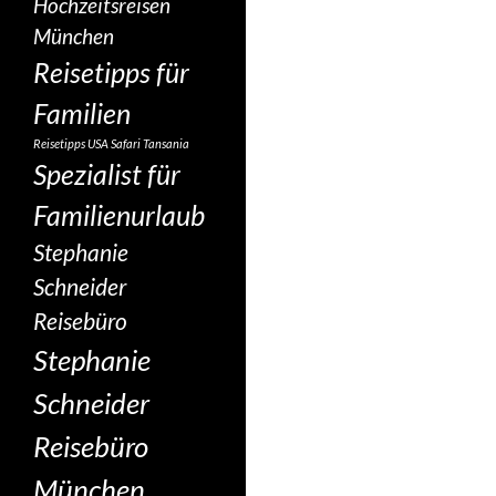
Hochzeitsreisen
München
Reisetipps für
Familien
Reisetipps USA
Safari Tansania
Spezialist für
Familienurlaub
Stephanie
Schneider
Reisebüro
Stephanie
Schneider
Reisebüro
München