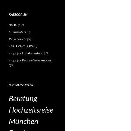
KATEGORIEN
BLOG
(17)
Luxushotels
(3)
Reisebericht
(9)
THE TRAVELERS
(3)
Tipps für Familienurlaub
(7)
Tipps für Paare&Honeymooner
(3)
SCHLAGWÖRTER
Beratung
Hochzeitsreise
München