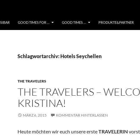
NSIBAR
GOOD TIMES FOR …
GOOD TIMES …
PRODUKTE&PARTNER
Schlagwortarchiv: Hotels Seychellen
THE TRAVELERS
THE TRAVELERS – WELC
KRISTINA!
MÄRZ 6, 2015
KOMMENTAR HINTERLASSEN
Heute möchten wir euch unsere erste
TRAVELERIN
vorst