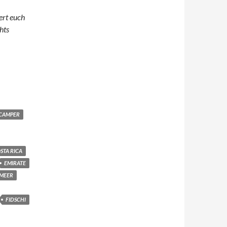
ert euch
hts
 CAMPER
STA RICA
EMIRATE
LMEER
FIDSCHI