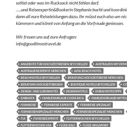
solltet oder was im Rucksack nicht fehlen darf.
…..und Reiseexpertin&Bookerin Stephanie bucht und koordini
dann all eure Reiseleistungen dazu. Ihr müsst euch also um nic
kümmern und könnt von Anfang an die Vorfreude geniessen.
Wir freuen uns auf eure Anfragen:
info@goodtimestravel.de
ANGEBOTE FÜR HOCHZEITSREISEN SEYCHELLEN
AUSTRALIEN MIT DEM
AUSTRALIENEXPERTE MÜNCHEN
AZUL BEACH HOTEL
BEACHHOTELS SEYCHELLEN
BERATUNG HOCHZEITSREISE MÜNCHEN
BERATUNG HOCHZEITSREISEN
BOUTIQUE HOTELS SEYCHELLEN
CO
DESIGN- UND LUXUSHOTEL
DESIGNHOTELS
DUBAI HOTELTIPPS
EMIRATES
FAMILIENURLAUB COSTA RICA
FAMILIENURLAUB MITTE
FERNREISE
FERNREISE EXPERTE
FERNREISE SPEZIALIST
FERNREISENSPEZIALIST MÜNCHEN
FERNREISESPEZIALIST MÜNCHEN
FIJI
FIJI REISEEXPERTE
FLITTERWOCHEN SEYCHELLEN
FLITTERWOCHEN USA
FLÜGE BALI
FLÜGE SINGAPORE