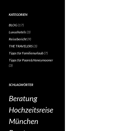
KATEGORIEN
BLOG
(17)
Luxushotels
(3)
Reisebericht
(9)
THE TRAVELERS
(3)
Tipps für Familienurlaub
(7)
Tipps für Paare&Honeymooner
(3)
SCHLAGWÖRTER
Beratung
Hochzeitsreise
München