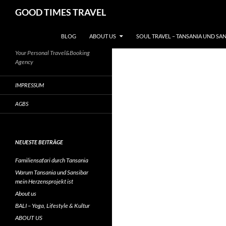
Zum
Suchen
GOOD TIMES TRAVEL
Inhalt
springen
BLOG
ABOUT US
SOUL TRAVEL – TANSANIA UND SA
Your Personal Travel&Booking
Agency
IMPRESSUM
AGBS
NEUESTE BEITRÄGE
Familiensafari durch Tansania
Warum Tansania und Sansibar
mein Herzensprojekt ist
About us
BALI – Yoga, Lifestyle & Kultur
ABOUT US