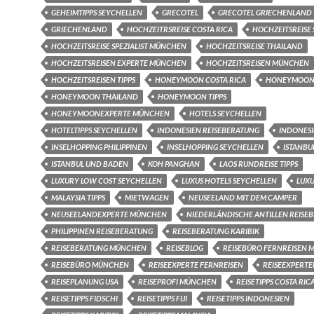
GEHEIMTIPPS SEYCHELLEN
GRECOTEL
GRECOTEL GRIECHENLAND
GRIECHENLAND
HOCHZEITRSREISE COSTA RICA
HOCHZEITSREISE
HOCHZEITSREISE SPEZIALIST MÜNCHEN
HOCHZEITSREISE THAILAND
HOCHZEITSREISEN EXPERTE MÜNCHEN
HOCHZEITSREISEN MÜNCHEN
HOCHZEITSREISEN TIPPS
HONEYMOON COSTA RICA
HONEYMOON 
HONEYMOON THAILAND
HONEYMOON TIPPS
HONEYMOONEXPERTE MÜNCHEN
HOTELS SEYCHELLEN
HOTELTIPPS SEYCHELLEN
INDONESIEN REISEBERATUNG
INDONESI
INSELHOPPING PHILIPPINEN
INSELHOPPING SEYCHELLEN
ISTANBU
ISTANBUL UND BADEN
KOH PANGHAN
LAOS RUNDREISE TIPPS
LUXURY LOW COST SEYCHELLEN
LUXUS HOTELS SEYCHELLEN
LUX
MALAYSIA TIPPS
MIETWAGEN
NEUSEELAND MIT DEM CAMPER
NEUSEELANDEXPERTE MÜNCHEN
NIEDERLÄNDISCHE ANTILLEN REISE
PHILIPPINEN REISEBERATUNG
REISEBERATUNG KARIBIK
REISEBERATUNG MÜNCHEN
REISEBLOG
REISEBÜRO FERNREISEN
REISEBÜRO MÜNCHEN
REISEEXPERTE FERNREISEN
REISEEXPERT
REISEPLANUNG USA
REISEPROFI MÜNCHEN
REISETIPPS COSTA RIC
REISETIPPS FIDSCHI
REISETIPPS FIJI
REISETIPPS INDONESIEN