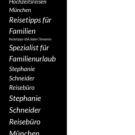
Hochzeitsreisen
München
Reisetipps für
Familien
Reisetipps USA
Safari Tansania
Spezialist für
Familienurlaub
Stephanie
Schneider
Reisebüro
Stephanie
Schneider
Reisebüro
München