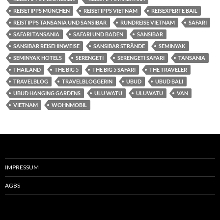
REISETIPPS MÜNCHEN
REISETIPPS VIETNAM
REISEXPERTE BAIL
REISTIPPS TANSANIA UND SANSIBAR
RUNDREISE VIETNAM
SAFARI
SAFARI TANSANIA
SAFARI UND BADEN
SANSIBAR
SANSIBAR REISEHINWEISE
SANSIBAR STRÄNDE
SEMINYAK
SEMINYAK HOTELS
SERENGETI
SERENGETI SAFARI
TANSANIA
THAILAND
THE BIG 5
THE BIG 5 SAFARI
THE TRAVELER
TRAVELBLOG
TRAVELBLOGGERIN
UBUD
UBUD BALI
UBUD HANGING GARDENS
ULU WATU
ULUWATU
VAN
VIETNAM
WOHNMOBIL
IMPRESSUM
AGBS