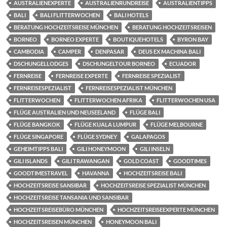
AUSTRALIENEXPERTE
AUSTRALIENRUNDREISE
AUSTRALIENTIPPS
BALI
BALI FLITTERWOCHEN
BALI HOTELS
BERATUNG HOCHZEITSREISE MÜNCHEN
BERATUNG HOCHZEITSREISEN
BORNEO
BORNEO EXPERTE
BOUTIQUEHOTELS
BYRON BAY
CAMBODIA
CAMPER
DENPASAR
DEUS EX MACHINA BALI
DSCHUNGELLODGES
DSCHUNGELTOUR BORNEO
ECUADOR
FERNREISE
FERNREISE EXPERTE
FERNREISE SPEZIALIST
FERNREISESPEZIALIST
FERNREISESPEZIALIST MÜNCHEN
FLITTERWOCHEN
FLITTERWOCHEN AFRIKA
FLITTERWOCHEN USA
FLÜGE AUSTRALIEN UND NEUSEELAND
FLÜGE BALI
FLÜGE BANGKOK
FLÜGE KUALA LUMPUR
FLÜGE MELBOURNE
FLÜGE SINGAPORE
FLÜGE SYDNEY
GALAPAGOS
GEHEIMTIPPS BALI
GILI HONEYMOON
GILI INSELN
GILI ISLANDS
GILI TRAWANGAN
GOLD COAST
GOODTIMES
GOODTIMESTRAVEL
HAVANNA
HOCHZEITSREISE BALI
HOCHZEITSREISE SANSIBAR
HOCHZEITSREISE SPEZIALIST MÜNCHEN
HOCHZEITSREISE TANSANIA UND SANSIBAR
HOCHZEITSREISEBÜRO MÜNCHEN
HOCHZEITSREISEEXPERTE MÜNCHEN
HOCHZEITSREISEN MÜNCHEN
HONEYMOON BALI