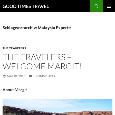
Zum
Suchen
GOOD TIMES TRAVEL
Inhalt
PRIMÄR
springen
MENÜ
Schlagwortarchiv: Malaysia Experte
THE TRAVELERS
THE TRAVELERS –
WELCOME MARGIT!
MAI 10, 2015
1 KOMMENTAR
About Margit