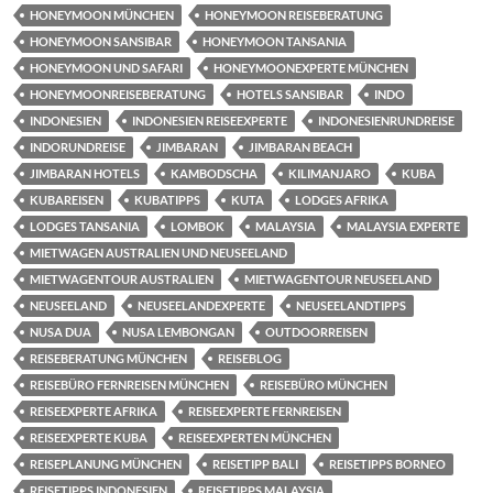
HONEYMOON MÜNCHEN
HONEYMOON REISEBERATUNG
HONEYMOON SANSIBAR
HONEYMOON TANSANIA
HONEYMOON UND SAFARI
HONEYMOONEXPERTE MÜNCHEN
HONEYMOONREISEBERATUNG
HOTELS SANSIBAR
INDO
INDONESIEN
INDONESIEN REISEEXPERTE
INDONESIENRUNDREISE
INDORUNDREISE
JIMBARAN
JIMBARAN BEACH
JIMBARAN HOTELS
KAMBODSCHA
KILIMANJARO
KUBA
KUBAREISEN
KUBATIPPS
KUTA
LODGES AFRIKA
LODGES TANSANIA
LOMBOK
MALAYSIA
MALAYSIA EXPERTE
MIETWAGEN AUSTRALIEN UND NEUSEELAND
MIETWAGENTOUR AUSTRALIEN
MIETWAGENTOUR NEUSEELAND
NEUSEELAND
NEUSEELANDEXPERTE
NEUSEELANDTIPPS
NUSA DUA
NUSA LEMBONGAN
OUTDOORREISEN
REISEBERATUNG MÜNCHEN
REISEBLOG
REISEBÜRO FERNREISEN MÜNCHEN
REISEBÜRO MÜNCHEN
REISEEXPERTE AFRIKA
REISEEXPERTE FERNREISEN
REISEEXPERTE KUBA
REISEEXPERTEN MÜNCHEN
REISEPLANUNG MÜNCHEN
REISETIPP BALI
REISETIPPS BORNEO
REISETIPPS INDONESIEN
REISETIPPS MALAYSIA