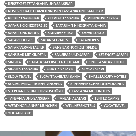
REISEEXPERTE TANSANIA UND SANSIBAR
REISESPEZIALIST FAMILIENREISEN TANSANIA UND SANSIBAR
RETREAT SANSIBAR
RETREAT TANSANIA
RUNDREISE AFRIKA
SAFARI HOCHZEITSREISE
SAFARI MIT KINDERN TANSANIA
SAFARI UND BADEN
SAFARIAKFRIKA
SAFARILODGE
SAFARILODGES
SAFARISPEZIALIST
SAFARITIPPS
SAFARIVERANSTALTER
SANSIBAR HOCHZEITSREISE
SANSIBAR MIT KINDERN
SANSIBAR UND SAFARI
SERENGETISAFARI
SINGITA
SINGITA SABORA TENTED CAMP
SINGITA SAFARI LODGE
SINGITA TANSANIA
SINGTIA SAFARIS
SLOW SAFARI
SLOW TRAVEL
SLOW TRAVEL TANSANIA
SMALL LUXURY HOTELS
SOCIAL IMPACT REISEN TANSANIA
STEPHANIE SCHNEIDER MÜNCHEN
STEPHANIE SCHNEIDER REISEBÜRO
TANSANIA MIT KINDERN
TANSANIA UND SANSIBAR
TANSANIASAFARI
TENTED CAMPS
WEDDINGPLANNER MÜNCHEN
WELLNESSHOTELS
YOGATRAVEL
YOGAURLAUB