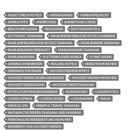
ADULT ONLYS HOTELS
AFRIKASAFARI
AFRIKASPEZIALIST
AFRIKATIPPS
ANDBEYOND
ANDBEYOND LODGE
BEACH UND SAFARI
BIG5SAFARI
BOUTIQUEHOTELS
ECOTRAVEL TANSANIA
FAMILIENFREUNDLICHE HOTELS SANSIBAR
FAMILIENFREUNDLICHE HOTELS TANSANIA
FAMILIENREISE TANSANIA
FAMILIENSAFARI SERENGETI
FAMILIENSAFARI TANSANIA
FAMILIENSAFARIS
FLITTERWOCHEN AFRIKA
FLYING SAFARI
GENERATIONENREISEN
HEALING HOTELS
HEIRATEN MÜNCHEN
HIDEWAYS FÜR PAARE
HOCHZEITREISENEXPERTE
HOCHZEITSREISE SAFARI UND BADEN
HOCHZEITSREISEN MÜNCHEN
HOCHZEITSREISESAFARI
HOCHZEITSREISETANSANIA
HOTELS FÜR FAMILIEN SANSIBAR
KILIMANJARO
LODGEHOTELS
LODGES AFRIKA
LUXUSLODGES
LUXUSSAFARI
MASAI
MEDICAL SPA
MINDFUL TRAVEL TANSANIA
NACHHALTIGE REISEN TANSANIA UND SANSIBAR.
PERSÖNLICHE REISEBERATUNG MÜNCHEN
REISEBERATUNG HOCHZEITSREISEN