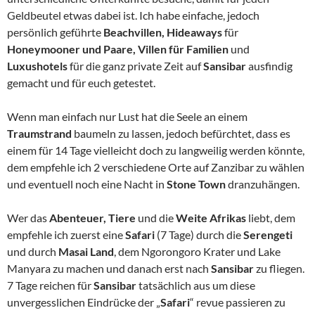
Geldbeutel etwas dabei ist. Ich habe einfache, jedoch
persönlich geführte
Beachvillen, Hideaways
für
Honeymooner und Paare, Villen für Familien
und
Luxushotels
für die ganz private Zeit auf
Sansibar
ausfindig
gemacht und für euch getestet.
Wenn man einfach nur Lust hat die Seele an einem
Traumstrand
baumeln zu lassen, jedoch befürchtet, dass es
einem für 14 Tage vielleicht doch zu langweilig werden könnte,
dem empfehle ich 2 verschiedene Orte auf Zanzibar zu wählen
und eventuell noch eine Nacht in
Stone Town
dranzuhängen.
Wer das
Abenteuer, Tiere
und die
Weite Afrikas
liebt, dem
empfehle ich zuerst eine
Safari
(7 Tage) durch die
Serengeti
und durch
Masai Land
, dem Ngorongoro Krater und Lake
Manyara zu machen und danach erst nach
Sansibar
zu fliegen.
7 Tage reichen für
Sansibar
tatsächlich aus um diese
unvergesslichen Eindrücke der „
Safari
“ revue passieren zu