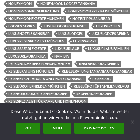
HONEYMOON
HONEYMOON LODGES TANSANIA
HONEYMOON REISEBERATUNG
HONEYMOON SPEZIALIST MÜNCHEN
HONEYMOONEXPERTE MÜNCHEN
HOTELTIPPS SANSIBAR
LODGES AFRIKA
LUXUS LODGES SERENGETI
LUXUSHOTELS
LUXUSHOTELS SANSIBAR
LUXUSLODGES
LUXUSLODGES AFRIKA
LUXUSREISESPEZIALIST MÜNCHEN
LUXUSSAFARI
LUXUSSAFARI EXPERTE
LUXUSURLAUB
LUXUSURLAUB FAMILIEN
LUXUSURLAUBAFRIKA
NAMIBIA
PERSÖNLICHE REISEPLANUNG AFRIKA
REISEBERATUNG AFRIKA
REISEBERATUNG MÜNCHEN
REISEBERATUNG TANSANIA UND SANSIBAR
REISEBERICHT ADULTS ONLY HOTEL SANSIBAR
REISEBLOG
REISEBÜRO FERNREISEN MÜNCHEN
REISEBÜRO FÜR FAMILIENURLAUB
REISEBÜRO LUXUSREISEN MÜNCHEN
REISEBÜRO MÜNCHEN
REISESPEZIALIST FÜR PAARE UND HONEYMOON
REISETIPPS FÜR FAMILIEN
REISETIPPS SANSIBAR
Diese Website benutzt Cookies. Wenn du die Website weiter
REISETIPPS TANSANIA
RUNDREISE AFRIKA
SABORATENTEDCAMP
nutzt, gehen wir von deinem Einverständnis aus.
SAFARI AFRIKA
SAFARI ANGEBOTE
SAFARI BUCHEN
OK
NEIN
PRIVACY POLICY
SAFARI TIPPS
SAFARI UND SANSIBAR
SAFARI UND STRAND
SAFARIBERATUNG
SAFARIEXPERTE
SANSIBAR IN DIE SERENGETI