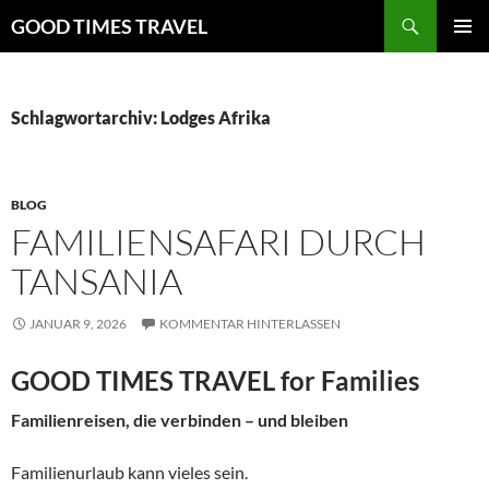
Zum
Suchen
GOOD TIMES TRAVEL
Inhalt
PRIMÄR
springen
MENÜ
Schlagwortarchiv: Lodges Afrika
BLOG
FAMILIENSAFARI DURCH
TANSANIA
JANUAR 9, 2026
KOMMENTAR HINTERLASSEN
GOOD TIMES TRAVEL for Families
Familienreisen, die verbinden – und bleiben
Familienurlaub kann vieles sein.