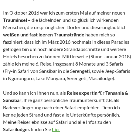
Im Oktober 2016 war ich zum ersten Mal auf meiner neuen
Trauminsel
– die lächelnden und so glücklich wirkenden
Menschen, die ursprünglichen Dörfer und diese unglaublich
weißen und fast leeren Traumstrände
haben mich so
fasziniert, dass ich im März 2016 nochmals in dieses Paradies
geflogen bin um noch andere Strandabschnitte und weitere
Hotels besuchen zu können. Mittlerweile (Stand Januar 2018)
zähle ich meine 6. Reise, insgesamt 8 Monate und 3 Safaris
(Fly-in Safari von Sansibar in die Serengeti, sowie Jeep-Safaris
in Ngorongoro, Lake Manyara, Serengeti, Masailodge).
Und so kann ich Ihnen nun, als
Reiseexpertin
für
Tansania &
Sansibar
, Ihre ganz persönliche Traumunterkunft z.B. als
Badeverlängerung nach einer Safari empfehlen. Denn ich
kenne jeden Strand und fast alle Unterkünfte persönlich.
Meine Reiserlebnisse auf Safari und alle Infos zu den
Safarilodges
finden Sie
hier