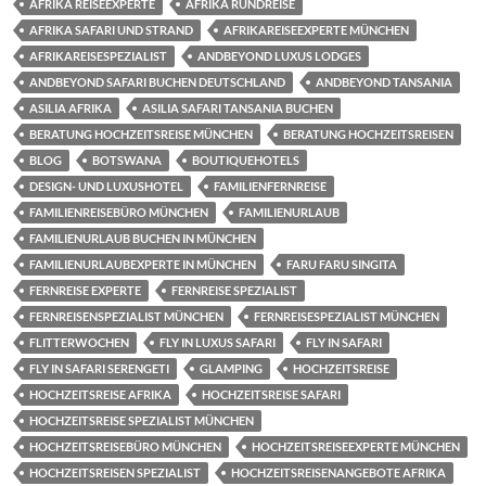
AFRIKA REISEEXPERTE
AFRIKA RUNDREISE
AFRIKA SAFARI UND STRAND
AFRIKAREISEEXPERTE MÜNCHEN
AFRIKAREISESPEZIALIST
ANDBEYOND LUXUS LODGES
ANDBEYOND SAFARI BUCHEN DEUTSCHLAND
ANDBEYOND TANSANIA
ASILIA AFRIKA
ASILIA SAFARI TANSANIA BUCHEN
BERATUNG HOCHZEITSREISE MÜNCHEN
BERATUNG HOCHZEITSREISEN
BLOG
BOTSWANA
BOUTIQUEHOTELS
DESIGN- UND LUXUSHOTEL
FAMILIENFERNREISE
FAMILIENREISEBÜRO MÜNCHEN
FAMILIENURLAUB
FAMILIENURLAUB BUCHEN IN MÜNCHEN
FAMILIENURLAUBEXPERTE IN MÜNCHEN
FARU FARU SINGITA
FERNREISE EXPERTE
FERNREISE SPEZIALIST
FERNREISENSPEZIALIST MÜNCHEN
FERNREISESPEZIALIST MÜNCHEN
FLITTERWOCHEN
FLY IN LUXUS SAFARI
FLY IN SAFARI
FLY IN SAFARI SERENGETI
GLAMPING
HOCHZEITSREISE
HOCHZEITSREISE AFRIKA
HOCHZEITSREISE SAFARI
HOCHZEITSREISE SPEZIALIST MÜNCHEN
HOCHZEITSREISEBÜRO MÜNCHEN
HOCHZEITSREISEEXPERTE MÜNCHEN
HOCHZEITSREISEN SPEZIALIST
HOCHZEITSREISENANGEBOTE AFRIKA