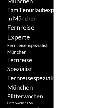
München
Familienurlaubexperte
in München
Fernreise
Experte
Fernreisenspezialist
München
Fernreise
Spezialist
Fernreisespezialist
München
Flitterwochen
Flitterwochen USA