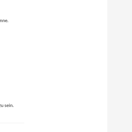
nne.
u sein.