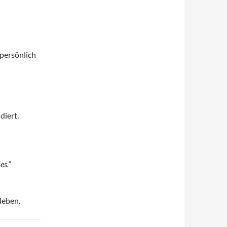
 persönlich
diert.
es.“
rleben.