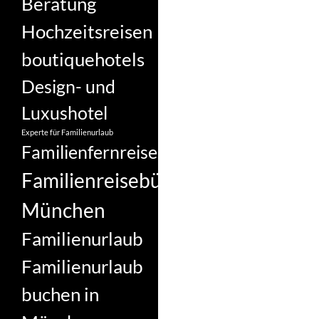
Beratung
Hochzeitsreisen
boutiquehotels
Design- und
Luxushotel
Experte für Familienurlaub
Familienfernreise
Familienreisebüro
München
Familienurlaub
Familienurlaub
buchen in