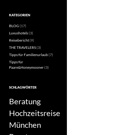
KATEGORIEN
BLOG
(17)
Luxushotels
(3)
Reisebericht
(9)
THE TRAVELERS
(3)
Tipps für Familienurlaub
(7)
Tipps für
Paare&Honeymooner
(3)
SCHLAGWÖRTER
Beratung
Hochzeitsreise
München