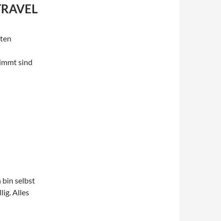
TRAVEL
uten
timmt sind
 bin selbst
lig. Alles