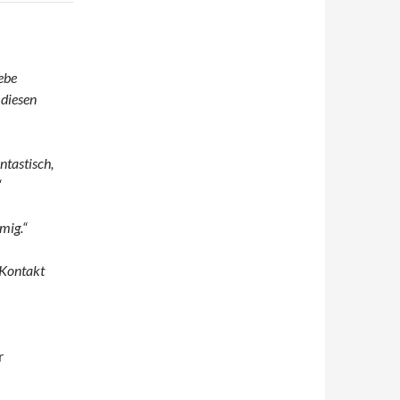
iebe
 diesen
ntastisch,
“
mig.“
 Kontakt
r