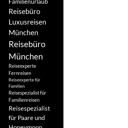
Familienurlaub
Reisebüro
Luxusreisen
München
Reisebüro
München
Reiseexperte
Fernreisen
Reiseexperte für
Familien
Reisespezialist für
Familienreisen
Reisespezialist
für Paare und
Honeymoon