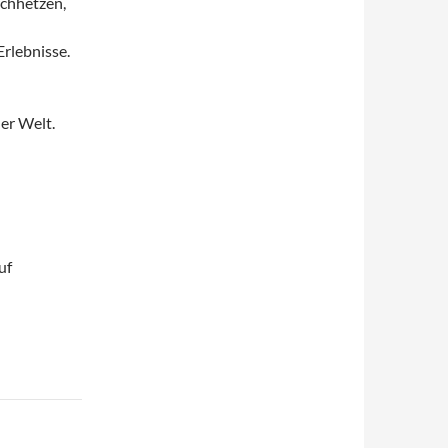
rchhetzen,
Erlebnisse.
er Welt.
uf