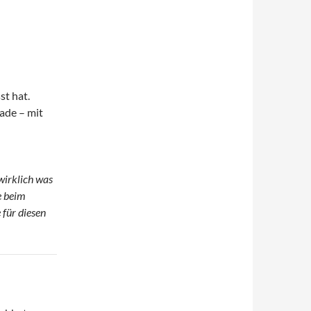
st hat.
rade – mit
wirklich was
e beim
 für diesen