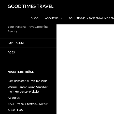
Zum
Suchen
GOOD TIMES TRAVEL
Inhalt
springen
BLOG
ABOUT US
SOUL TRAVEL – TANSANIA UND SA
Your Personal Travel&Booking
Agency
IMPRESSUM
AGBS
NEUESTE BEITRÄGE
Familiensafari durch Tansania
Warum Tansania und Sansibar
mein Herzensprojekt ist
About us
BALI – Yoga, Lifestyle & Kultur
ABOUT US