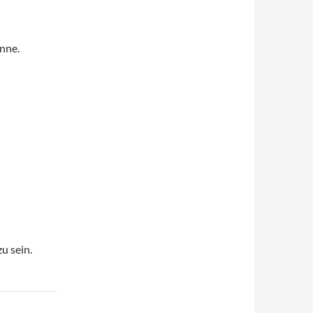
nne.
u sein.