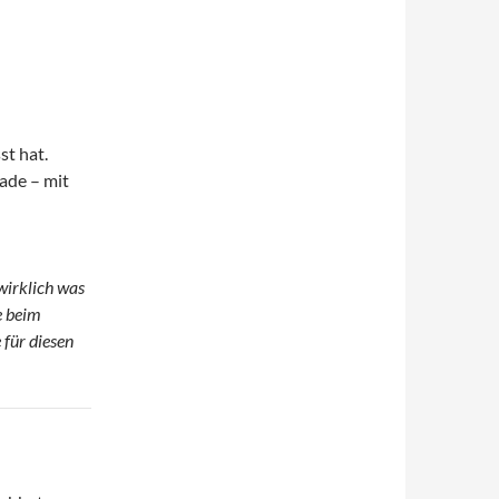
st hat.
rade – mit
wirklich was
e beim
 für diesen