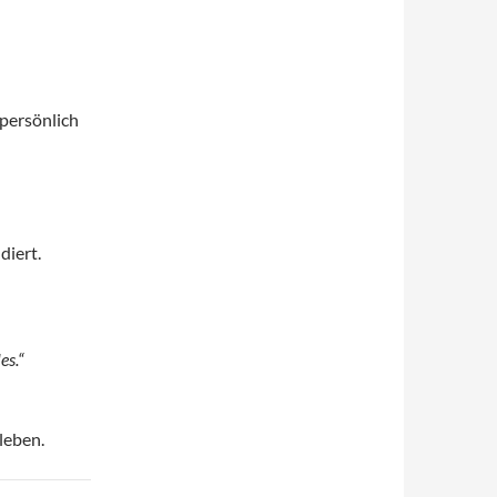
 persönlich
diert.
es.“
rleben.