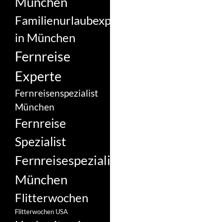
München
Familienurlaubexperte
in München
Fernreise
Experte
Fernreisenspezialist
München
Fernreise
Spezialist
Fernreisespezialist
München
Flitterwochen
Flitterwochen USA