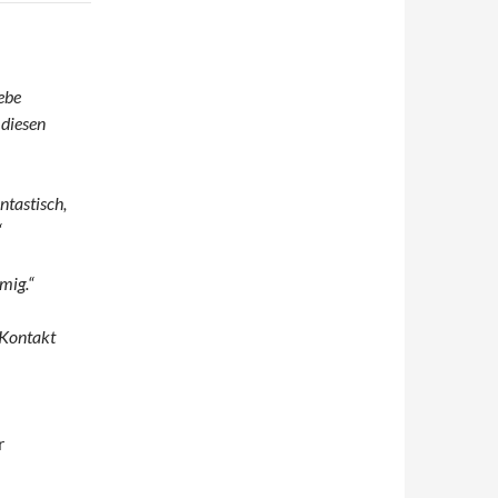
iebe
 diesen
ntastisch,
“
mig.“
 Kontakt
r