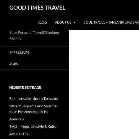
Zum
Suchen
GOOD TIMES TRAVEL
Inhalt
springen
BLOG
ABOUT US
SOUL TRAVEL – TANSANIA UND SA
Your Personal Travel&Booking
Agency
IMPRESSUM
AGBS
NEUESTE BEITRÄGE
Familiensafari durch Tansania
Warum Tansania und Sansibar
mein Herzensprojekt ist
About us
BALI – Yoga, Lifestyle & Kultur
ABOUT US