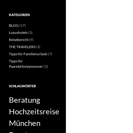
KATEGORIEN
BLOG
(17)
Luxushotels
(3)
Reisebericht
(9)
THE TRAVELERS
(3)
Tipps für Familienurlaub
(7)
Tipps für
Paare&Honeymooner
(3)
SCHLAGWÖRTER
Beratung
Hochzeitsreise
München