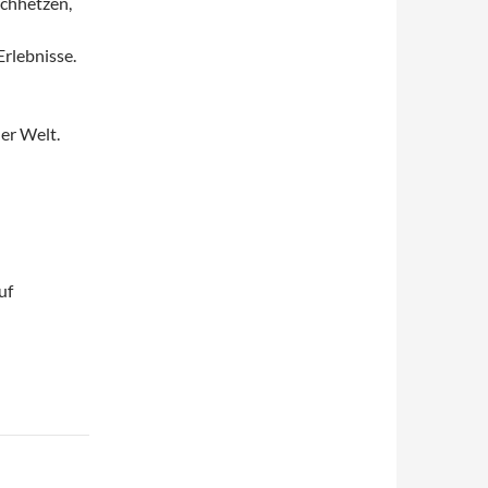
rchhetzen,
Erlebnisse.
er Welt.
uf