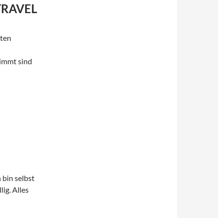
TRAVEL
uten
timmt sind
 bin selbst
lig. Alles