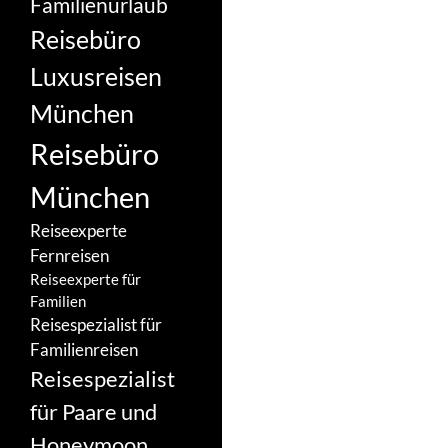
Familienurlaub
Reisebüro
Luxusreisen
München
Reisebüro
München
Reiseexperte
Fernreisen
Reiseexperte für
Familien
Reisespezialist für
Familienreisen
Reisespezialist
für Paare und
Honeymoon