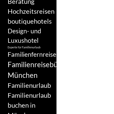
Beratung
Hochzeitsreisen
boutiquehotels
Design- und
Luxushotel
Experte für Familienurlaub
Familienfernreise
Familienreisebüro
München
Familienurlaub
Familienurlaub
buchen in