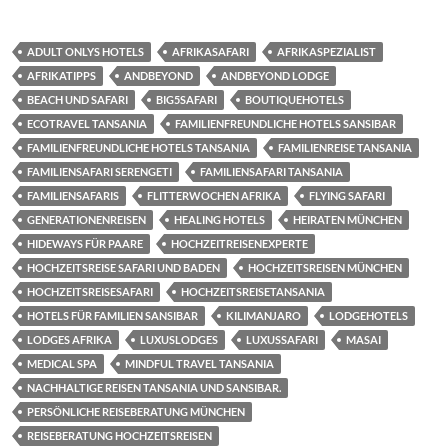
ADULT ONLYS HOTELS
AFRIKASAFARI
AFRIKASPEZIALIST
AFRIKATIPPS
ANDBEYOND
ANDBEYOND LODGE
BEACH UND SAFARI
BIG5SAFARI
BOUTIQUEHOTELS
ECOTRAVEL TANSANIA
FAMILIENFREUNDLICHE HOTELS SANSIBAR
FAMILIENFREUNDLICHE HOTELS TANSANIA
FAMILIENREISE TANSANIA
FAMILIENSAFARI SERENGETI
FAMILIENSAFARI TANSANIA
FAMILIENSAFARIS
FLITTERWOCHEN AFRIKA
FLYING SAFARI
GENERATIONENREISEN
HEALING HOTELS
HEIRATEN MÜNCHEN
HIDEWAYS FÜR PAARE
HOCHZEITREISENEXPERTE
HOCHZEITSREISE SAFARI UND BADEN
HOCHZEITSREISEN MÜNCHEN
HOCHZEITSREISESAFARI
HOCHZEITSREISETANSANIA
HOTELS FÜR FAMILIEN SANSIBAR
KILIMANJARO
LODGEHOTELS
LODGES AFRIKA
LUXUSLODGES
LUXUSSAFARI
MASAI
MEDICAL SPA
MINDFUL TRAVEL TANSANIA
NACHHALTIGE REISEN TANSANIA UND SANSIBAR.
PERSÖNLICHE REISEBERATUNG MÜNCHEN
REISEBERATUNG HOCHZEITSREISEN