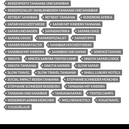
REISEEXPERTE TANSANIA UND SANSIBAR
REISESPEZIALIST FAMILIENREISEN TANSANIA UND SANSIBAR
RETREAT SANSIBAR
RETREAT TANSANIA
RUNDREISE AFRIKA
SAFARI HOCHZEITSREISE
SAFARI MIT KINDERN TANSANIA
SAFARI UND BADEN
SAFARIAKFRIKA
SAFARILODGE
SAFARILODGES
SAFARISPEZIALIST
SAFARITIPPS
SAFARIVERANSTALTER
SANSIBAR HOCHZEITSREISE
SANSIBAR MIT KINDERN
SANSIBAR UND SAFARI
SERENGETISAFARI
SINGITA
SINGITA SABORA TENTED CAMP
SINGITA SAFARI LODGE
SINGITA TANSANIA
SINGTIA SAFARIS
SLOW SAFARI
SLOW TRAVEL
SLOW TRAVEL TANSANIA
SMALL LUXURY HOTELS
SOCIAL IMPACT REISEN TANSANIA
STEPHANIE SCHNEIDER MÜNCHEN
STEPHANIE SCHNEIDER REISEBÜRO
TANSANIA MIT KINDERN
TANSANIA UND SANSIBAR
TANSANIASAFARI
TENTED CAMPS
WEDDINGPLANNER MÜNCHEN
WELLNESSHOTELS
YOGATRAVEL
YOGAURLAUB