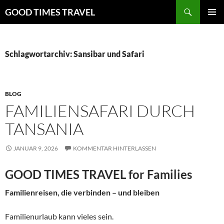
Zum
Suchen
GOOD TIMES TRAVEL
Inhalt
PRIMÄR
springen
MENÜ
Schlagwortarchiv: Sansibar und Safari
BLOG
FAMILIENSAFARI DURCH
TANSANIA
JANUAR 9, 2026
KOMMENTAR HINTERLASSEN
GOOD TIMES TRAVEL for Families
Familienreisen, die verbinden – und bleiben
Familienurlaub kann vieles sein.