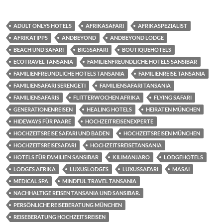
ADULT ONLYS HOTELS
AFRIKASAFARI
AFRIKASPEZIALIST
AFRIKATIPPS
ANDBEYOND
ANDBEYOND LODGE
BEACH UND SAFARI
BIG5SAFARI
BOUTIQUEHOTELS
ECOTRAVEL TANSANIA
FAMILIENFREUNDLICHE HOTELS SANSIBAR
FAMILIENFREUNDLICHE HOTELS TANSANIA
FAMILIENREISE TANSANIA
FAMILIENSAFARI SERENGETI
FAMILIENSAFARI TANSANIA
FAMILIENSAFARIS
FLITTERWOCHEN AFRIKA
FLYING SAFARI
GENERATIONENREISEN
HEALING HOTELS
HEIRATEN MÜNCHEN
HIDEWAYS FÜR PAARE
HOCHZEITREISENEXPERTE
HOCHZEITSREISE SAFARI UND BADEN
HOCHZEITSREISEN MÜNCHEN
HOCHZEITSREISESAFARI
HOCHZEITSREISETANSANIA
HOTELS FÜR FAMILIEN SANSIBAR
KILIMANJARO
LODGEHOTELS
LODGES AFRIKA
LUXUSLODGES
LUXUSSAFARI
MASAI
MEDICAL SPA
MINDFUL TRAVEL TANSANIA
NACHHALTIGE REISEN TANSANIA UND SANSIBAR.
PERSÖNLICHE REISEBERATUNG MÜNCHEN
REISEBERATUNG HOCHZEITSREISEN