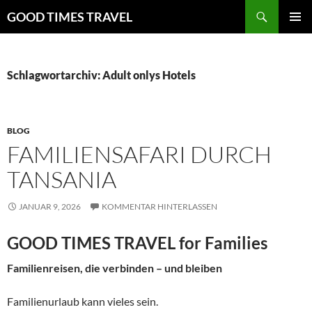
Zum
Suchen
GOOD TIMES TRAVEL
Inhalt
PRIMÄR
springen
MENÜ
Schlagwortarchiv: Adult onlys Hotels
BLOG
FAMILIENSAFARI DURCH
TANSANIA
JANUAR 9, 2026
KOMMENTAR HINTERLASSEN
GOOD TIMES TRAVEL for Families
Familienreisen, die verbinden – und bleiben
Familienurlaub kann vieles sein.