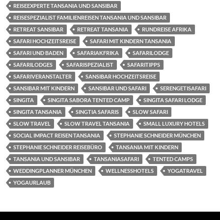
REISEEXPERTE TANSANIA UND SANSIBAR
REISESPEZIALIST FAMILIENREISEN TANSANIA UND SANSIBAR
RETREAT SANSIBAR
RETREAT TANSANIA
RUNDREISE AFRIKA
SAFARI HOCHZEITSREISE
SAFARI MIT KINDERN TANSANIA
SAFARI UND BADEN
SAFARIAKFRIKA
SAFARILODGE
SAFARILODGES
SAFARISPEZIALIST
SAFARITIPPS
SAFARIVERANSTALTER
SANSIBAR HOCHZEITSREISE
SANSIBAR MIT KINDERN
SANSIBAR UND SAFARI
SERENGETISAFARI
SINGITA
SINGITA SABORA TENTED CAMP
SINGITA SAFARI LODGE
SINGITA TANSANIA
SINGTIA SAFARIS
SLOW SAFARI
SLOW TRAVEL
SLOW TRAVEL TANSANIA
SMALL LUXURY HOTELS
SOCIAL IMPACT REISEN TANSANIA
STEPHANIE SCHNEIDER MÜNCHEN
STEPHANIE SCHNEIDER REISEBÜRO
TANSANIA MIT KINDERN
TANSANIA UND SANSIBAR
TANSANIASAFARI
TENTED CAMPS
WEDDINGPLANNER MÜNCHEN
WELLNESSHOTELS
YOGATRAVEL
YOGAURLAUB