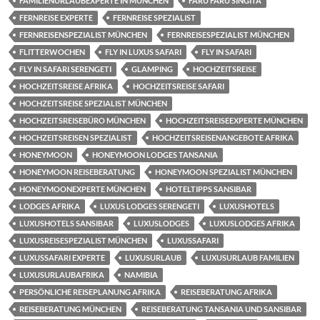
FAMILIENURLAUBEXPERTE IN MÜNCHEN
FARU FARU SINGITA
FERNREISE EXPERTE
FERNREISE SPEZIALIST
FERNREISENSPEZIALIST MÜNCHEN
FERNREISESPEZIALIST MÜNCHEN
FLITTERWOCHEN
FLY IN LUXUS SAFARI
FLY IN SAFARI
FLY IN SAFARI SERENGETI
GLAMPING
HOCHZEITSREISE
HOCHZEITSREISE AFRIKA
HOCHZEITSREISE SAFARI
HOCHZEITSREISE SPEZIALIST MÜNCHEN
HOCHZEITSREISEBÜRO MÜNCHEN
HOCHZEITSREISEEXPERTE MÜNCHEN
HOCHZEITSREISEN SPEZIALIST
HOCHZEITSREISENANGEBOTE AFRIKA
HONEYMOON
HONEYMOON LODGES TANSANIA
HONEYMOON REISEBERATUNG
HONEYMOON SPEZIALIST MÜNCHEN
HONEYMOONEXPERTE MÜNCHEN
HOTELTIPPS SANSIBAR
LODGES AFRIKA
LUXUS LODGES SERENGETI
LUXUSHOTELS
LUXUSHOTELS SANSIBAR
LUXUSLODGES
LUXUSLODGES AFRIKA
LUXUSREISESPEZIALIST MÜNCHEN
LUXUSSAFARI
LUXUSSAFARI EXPERTE
LUXUSURLAUB
LUXUSURLAUB FAMILIEN
LUXUSURLAUBAFRIKA
NAMIBIA
PERSÖNLICHE REISEPLANUNG AFRIKA
REISEBERATUNG AFRIKA
REISEBERATUNG MÜNCHEN
REISEBERATUNG TANSANIA UND SANSIBAR