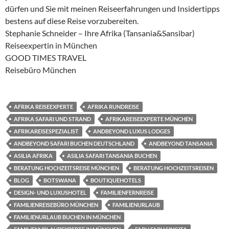
dürfen und Sie mit meinen Reiseerfahrungen und Insidertipps
bestens auf diese Reise vorzubereiten.
Stephanie Schneider – Ihre Afrika (Tansania&Sansibar)
Reiseexpertin in München
GOOD TIMES TRAVEL
Reisebüro München
AFRIKA REISEEXPERTE
AFRIKA RUNDREISE
AFRIKA SAFARI UND STRAND
AFRIKAREISEEXPERTE MÜNCHEN
AFRIKAREISESPEZIALIST
ANDBEYOND LUXUS LODGES
ANDBEYOND SAFARI BUCHEN DEUTSCHLAND
ANDBEYOND TANSANIA
ASILIA AFRIKA
ASILIA SAFARI TANSANIA BUCHEN
BERATUNG HOCHZEITSREISE MÜNCHEN
BERATUNG HOCHZEITSREISEN
BLOG
BOTSWANA
BOUTIQUEHOTELS
DESIGN- UND LUXUSHOTEL
FAMILIENFERNREISE
FAMILIENREISEBÜRO MÜNCHEN
FAMILIENURLAUB
FAMILIENURLAUB BUCHEN IN MÜNCHEN