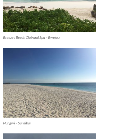
Breezes Beach Club and Spa – Bwejuu
Nungwi – Sansibar