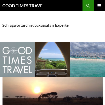
Zum
Suchen
GOOD TIMES TRAVEL
Inhalt
PRIMÄR
springen
MENÜ
Schlagwortarchiv: Luxussafari Experte