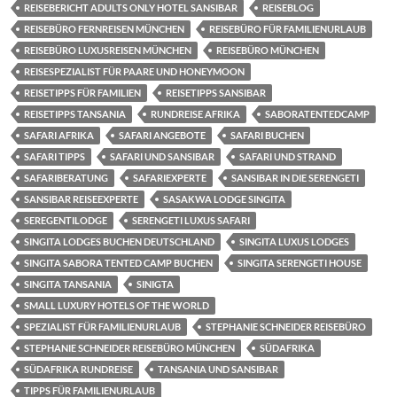
REISEBERICHT ADULTS ONLY HOTEL SANSIBAR
REISEBLOG
REISEBÜRO FERNREISEN MÜNCHEN
REISEBÜRO FÜR FAMILIENURLAUB
REISEBÜRO LUXUSREISEN MÜNCHEN
REISEBÜRO MÜNCHEN
REISESPEZIALIST FÜR PAARE UND HONEYMOON
REISETIPPS FÜR FAMILIEN
REISETIPPS SANSIBAR
REISETIPPS TANSANIA
RUNDREISE AFRIKA
SABORATENTEDCAMP
SAFARI AFRIKA
SAFARI ANGEBOTE
SAFARI BUCHEN
SAFARI TIPPS
SAFARI UND SANSIBAR
SAFARI UND STRAND
SAFARIBERATUNG
SAFARIEXPERTE
SANSIBAR IN DIE SERENGETI
SANSIBAR REISEEXPERTE
SASAKWA LODGE SINGITA
SEREGENTILODGE
SERENGETI LUXUS SAFARI
SINGITA LODGES BUCHEN DEUTSCHLAND
SINGITA LUXUS LODGES
SINGITA SABORA TENTED CAMP BUCHEN
SINGITA SERENGETI HOUSE
SINGITA TANSANIA
SINIGTA
SMALL LUXURY HOTELS OF THE WORLD
SPEZIALIST FÜR FAMILIENURLAUB
STEPHANIE SCHNEIDER REISEBÜRO
STEPHANIE SCHNEIDER REISEBÜRO MÜNCHEN
SÜDAFRIKA
SÜDAFRIKA RUNDREISE
TANSANIA UND SANSIBAR
TIPPS FÜR FAMILIENURLAUB