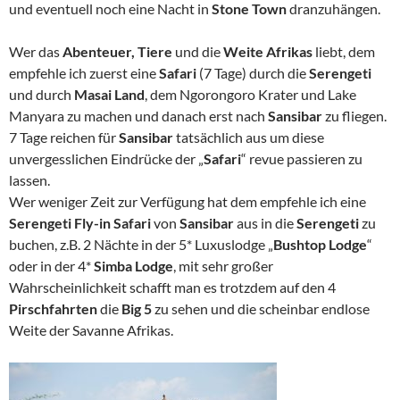
und eventuell noch eine Nacht in
Stone Town
dranzuhängen.
Wer das
Abenteuer, Tiere
und die
Weite Afrikas
liebt, dem
empfehle ich zuerst eine
Safari
(7 Tage) durch die
Serengeti
und durch
Masai Land
, dem Ngorongoro Krater und Lake
Manyara zu machen und danach erst nach
Sansibar
zu fliegen.
7 Tage reichen für
Sansibar
tatsächlich aus um diese
unvergesslichen Eindrücke der „
Safari
“ revue passieren zu
lassen.
Wer weniger Zeit zur Verfügung hat dem empfehle ich eine
Serengeti Fly-in Safari
von
Sansibar
aus in die
Serengeti
zu
buchen, z.B. 2 Nächte in der 5* Luxuslodge „
Bushtop Lodge
“
oder in der 4*
Simba Lodge
, mit sehr großer
Wahrscheinlichkeit schafft man es trotzdem auf den 4
Pirschfahrten
die
Big 5
zu sehen und die scheinbar endlose
Weite der Savanne Afrikas.