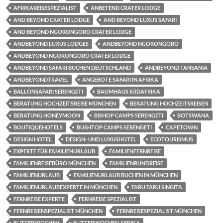
AFRIKAREISESPEZIALIST
ANBETEND CRATER LODGE
AND BEYOND CRATER LODGE
AND BEYOND LUXUS SAFARI
AND BEYOND NGORONGORO CRATER LODGE
ANDBEYOND LUXUS LODGES
ANDBEYOND NGORONGORO
ANDBEYOND NGORONGORO CRATER LODGE
ANDBEYOND SAFARI BUCHEN DEUTSCHLAND
ANDBEYOND TANSANIA
ANDBEYONDTRAVEL
ANGEBOTE SAFARI IN AFRIKA
BALLONSAFARI SERENGETI
BAUMHAUS SÜDAFRIKA
BERATUNG HOCHZEITSREISE MÜNCHEN
BERATUNG HOCHZEITSREISEN
BERATUNG HONEYMOON
BISHOP CAMPS SERENGETI
BOTSWANA
BOUTIQUEHOTELS
BUSHTOP CAMPS SERENGETI
CAPETOWN
DESIGN HOTEL
DESIGN- UND LUXUSHOTEL
ECOTOURISMUS
EXPERTE FÜR FAMILIENURLAUB
FAMILIENFERNREISE
FAMILIENREISEBÜRO MÜNCHEN
FAMILIENRUNDREISE
FAMILIENURLAUB
FAMILIENURLAUB BUCHEN IN MÜNCHEN
FAMILIENURLAUBEXPERTE IN MÜNCHEN
FARU FARU SINGITA
FERNREISE EXPERTE
FERNREISE SPEZIALIST
FERNREISENSPEZIALIST MÜNCHEN
FERNREISESPEZIALIST MÜNCHEN
FLITTERWOCHEN
FLITTERWOCHEN AFRIKA