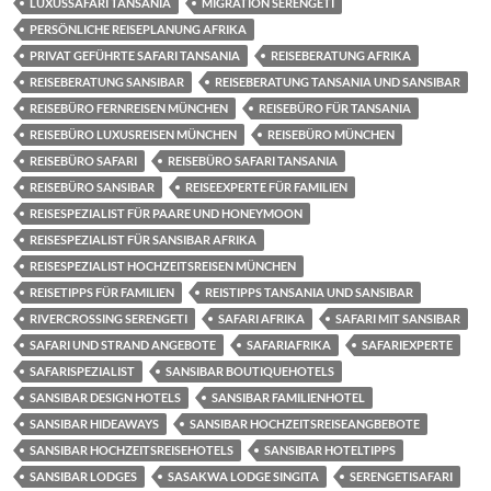
LUXUSSAFARI TANSANIA
MIGRATION SERENGETI
PERSÖNLICHE REISEPLANUNG AFRIKA
PRIVAT GEFÜHRTE SAFARI TANSANIA
REISEBERATUNG AFRIKA
REISEBERATUNG SANSIBAR
REISEBERATUNG TANSANIA UND SANSIBAR
REISEBÜRO FERNREISEN MÜNCHEN
REISEBÜRO FÜR TANSANIA
REISEBÜRO LUXUSREISEN MÜNCHEN
REISEBÜRO MÜNCHEN
REISEBÜRO SAFARI
REISEBÜRO SAFARI TANSANIA
REISEBÜRO SANSIBAR
REISEEXPERTE FÜR FAMILIEN
REISESPEZIALIST FÜR PAARE UND HONEYMOON
REISESPEZIALIST FÜR SANSIBAR AFRIKA
REISESPEZIALIST HOCHZEITSREISEN MÜNCHEN
REISETIPPS FÜR FAMILIEN
REISTIPPS TANSANIA UND SANSIBAR
RIVERCROSSING SERENGETI
SAFARI AFRIKA
SAFARI MIT SANSIBAR
SAFARI UND STRAND ANGEBOTE
SAFARIAFRIKA
SAFARIEXPERTE
SAFARISPEZIALIST
SANSIBAR BOUTIQUEHOTELS
SANSIBAR DESIGN HOTELS
SANSIBAR FAMILIENHOTEL
SANSIBAR HIDEAWAYS
SANSIBAR HOCHZEITSREISEANGBEBOTE
SANSIBAR HOCHZEITSREISEHOTELS
SANSIBAR HOTELTIPPS
SANSIBAR LODGES
SASAKWA LODGE SINGITA
SERENGETISAFARI