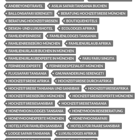
ANDBEYONDTRAVEL
ASILIA SAFARI TANSANIA BUCHEN
BALLONSAFARI SERENGETI
BERATUNG HOCHZEITSREISE MÜNCHEN
BERATUNG HOCHZEITSREISEN
BOUTIQUEHOTELS
DESIGN- UND LUXUSHOTEL
ECOLODGES AFRIKA
FAMILIENFERNREISE
FAMILIENLODGES TANSANIA
FAMILIENREISEBÜRO MÜNCHEN
FAMILIENURLAUB AFRIKA
FAMILIENURLAUB BUCHEN IN MÜNCHEN
FAMILIENURLAUBEXPERTE IN MÜNCHEN
FARU FARU SINGITA
FERNREISE EXPERTE
FERNREISESPEZIALIST MÜNCHEN
FLUGSAFARI TANSANIA
GNUWANDERUNG SERENGETI
HOCHZEITSREISE AFRIKA
HOCHZEITSREISE DURCH AFRIKA
HOCHZEITSREISE TANSANIA UND SANSIBAR
HOCHZEITSREISEAFRIKA
HOCHZEITSREISEBÜRO MÜNCHEN
HOCHZEITSREISEEXPERTE MÜNCHEN
HOCHZEITSREISESANSIBAR
HOCHZEITSREISETANSANIA
HONEYMOON LODGES TANSANIA
HONEYMOON REISEBERATUNG
HONEYMOONEXPERTE MÜNCHEN
HONEYMOONSAFARI
HOTELS FÜR FAMILIEN SANSIBAR
HOTELS FÜR PAARE SANSIBAR
LODGE SAFARI TANSANIA
LUXUSLODGES AFRIKA