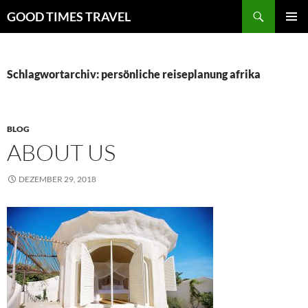
Zum
Suchen
GOOD TIMES TRAVEL
Inhalt
PRIMÄR
springen
MENÜ
Schlagwortarchiv: persönliche reiseplanung afrika
BLOG
ABOUT US
DEZEMBER 29, 2018