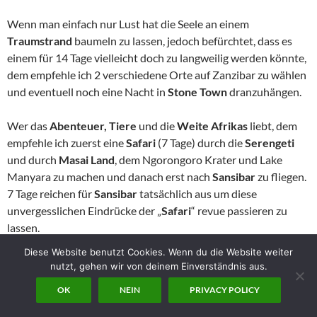
Wenn man einfach nur Lust hat die Seele an einem
Traumstrand
baumeln zu lassen, jedoch befürchtet, dass es
einem für 14 Tage vielleicht doch zu langweilig werden könnte,
dem empfehle ich 2 verschiedene Orte auf Zanzibar zu wählen
und eventuell noch eine Nacht in
Stone Town
dranzuhängen.
Wer das
Abenteuer, Tiere
und die
Weite Afrikas
liebt, dem
empfehle ich zuerst eine
Safari
(7 Tage) durch die
Serengeti
und durch
Masai Land
, dem Ngorongoro Krater und Lake
Manyara zu machen und danach erst nach
Sansibar
zu fliegen.
7 Tage reichen für
Sansibar
tatsächlich aus um diese
unvergesslichen Eindrücke der „
Safari
“ revue passieren zu
lassen.
Wer weniger Zeit zur Verfügung hat dem empfehle ich eine
Diese Website benutzt Cookies. Wenn du die Website weiter
Serengeti Fly-in Safari
von
Sansibar
aus in die
Serengeti
zu
nutzt, gehen wir von deinem Einverständnis aus.
buchen, z.B. 2 Nächte in der 5* Luxuslodge „
Bushtop Lodge
“
OK
NEIN
PRIVACY POLICY
oder in der 4*
Simba Lodge
, mit sehr großer
Wahrscheinlichkeit schafft man es trotzdem auf den 4