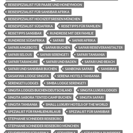
REISESPEZIALIST FÜR PAARE UND HONEYMOON
REISESPEZIALIST FÜR SANSIBAR AFRIKA
REISESPEZIALIST HOCHZEITSREISEN MÜNCHEN
REISESPEZIALIST SÜDAFRIKA
REISETIPPS FÜR FAMILIEN
REISETIPPS SANSIBAR
RUNDREISE MIT DER FAMILIE
RUNDREISE SÜDAFRIKA
SAFARI
SAFARI AFRIKA
SAFARI ANGEBOTE
SAFARI BUCHEN
SAFARI REISEVERANSTALTER
SAFARI SELOUS
SAFARI SERENGETI
SAFARI TANSANIA
SAFARI TARANGIRE
SAFARI UND BADEN
SAFARI UND BEACH
SAFARI UND SANSIBAR BUCHEN
SANBONA SAFARI
SANSIBAR
SASAKWA LODGE SINGITA
SERENA HOTELS TANSANIA
SERENGETI LODGES
SIMBA LODGE SERENGETI
SINGITA LODGES BUCHEN DEUTSCHLAND
SINGITA LUXUS LODGES
SINGITA SABORA TENTED CAMP BUCHEN
SINGITA SAFARI
SINGITA TANSANIA
SMALL LUXURY HOTELS OF THE WORLD
SPEZIALIST FÜR FAMILIENURLAUB
SPEZIALIST FÜR SANSIBAR
STEPHANIE SCHNEIDER REISEBÜRO
STEPHANIE SCHNEIDER REISEBÜRO MÜNCHEN
STUDIENREISE SÜDAFRIKA
SÜDAFRIKA
SÜDAFRIKA RUNDREISE