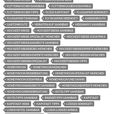
FLITTERWOCHEN SANSIBAR
FLITTERWOCHEN SÜDAFRIKA
FLITTERWOCHEN TIPPS
FLÜGE KAPSTADT
FLUGSAFARI SERENGETI
FLUGSAFARI TANSANIA
FLY IN SAFARI SERENGETI
GARDENROUTE
GARTENROUTE
HEIRATEN AUF SANSIBAR
HIDEAWAYS SANSIBAR
HOCHZEITSREISE
HOCHZEITSREISE SANSIBAR
HOCHZEITSREISE SPEZIALIST MÜNCHEN
HOCHZEITSREISE SÜDAFRIKA
HOCHZEITSREISEANGEBOTE SANSIBAR
HOCHZEITSREISEBÜRO MÜNCHEN
HOCHZEITSREISEEXPERTE MÜNCHEN
HOCHZEITSREISEN EXPERTE MÜNCHEN
HOCHZEITSREISEN MÜNCHEN
HOCHZEITSREISEN SPEZIALIST
HOCHZEITSREISEN TIPPS
HONEYMOON
HONEYMOON MÜNCHEN
HONEYMOON REISEBERATUNG
HONEYMOON SPEZIALIST MÜNCHEN
HONEYMOON SÜDAFRIKA
HONEYMOON UND SAFARI
HONEYMOONANGEBOTE SANSIBAR
HONEYMOONEXPERTE MÜNCHEN
HONEYMOONREISEBERATUNG
HOTELTIPP SANSIBAR
HOTELTIPPS SANSIBAR
INSIDERTIPPS SANSIBAR
KAPSTADT
KAPSTADT REISE
KAPSTADT TIPPS
LODGES SERENGETI
LUXUS HOTEL SANSIBAR
LUXUS LODGES AFRIKA