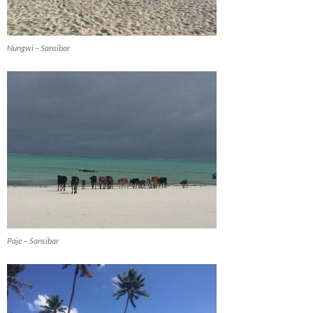
Nungwi – Sansibar
Paje – Sansibar