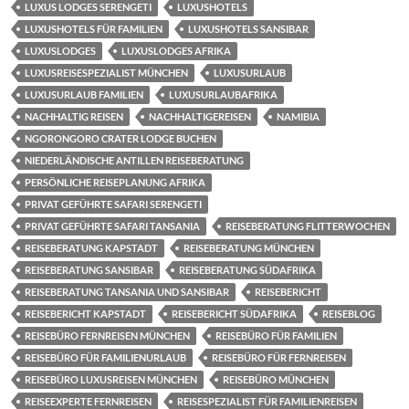
LUXUS LODGES SERENGETI
LUXUSHOTELS
LUXUSHOTELS FÜR FAMILIEN
LUXUSHOTELS SANSIBAR
LUXUSLODGES
LUXUSLODGES AFRIKA
LUXUSREISESPEZIALIST MÜNCHEN
LUXUSURLAUB
LUXUSURLAUB FAMILIEN
LUXUSURLAUBAFRIKA
NACHHALTIG REISEN
NACHHALTIGEREISEN
NAMIBIA
NGORONGORO CRATER LODGE BUCHEN
NIEDERLÄNDISCHE ANTILLEN REISEBERATUNG
PERSÖNLICHE REISEPLANUNG AFRIKA
PRIVAT GEFÜHRTE SAFARI SERENGETI
PRIVAT GEFÜHRTE SAFARI TANSANIA
REISEBERATUNG FLITTERWOCHEN
REISEBERATUNG KAPSTADT
REISEBERATUNG MÜNCHEN
REISEBERATUNG SANSIBAR
REISEBERATUNG SÜDAFRIKA
REISEBERATUNG TANSANIA UND SANSIBAR
REISEBERICHT
REISEBERICHT KAPSTADT
REISEBERICHT SÜDAFRIKA
REISEBLOG
REISEBÜRO FERNREISEN MÜNCHEN
REISEBÜRO FÜR FAMILIEN
REISEBÜRO FÜR FAMILIENURLAUB
REISEBÜRO FÜR FERNREISEN
REISEBÜRO LUXUSREISEN MÜNCHEN
REISEBÜRO MÜNCHEN
REISEEXPERTE FERNREISEN
REISESPEZIALIST FÜR FAMILIENREISEN