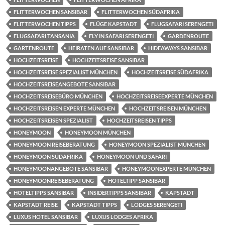
FLITTERWOCHEN SANSIBAR
FLITTERWOCHEN SÜDAFRIKA
FLITTERWOCHEN TIPPS
FLÜGE KAPSTADT
FLUGSAFARI SERENGETI
FLUGSAFARI TANSANIA
FLY IN SAFARI SERENGETI
GARDENROUTE
GARTENROUTE
HEIRATEN AUF SANSIBAR
HIDEAWAYS SANSIBAR
HOCHZEITSREISE
HOCHZEITSREISE SANSIBAR
HOCHZEITSREISE SPEZIALIST MÜNCHEN
HOCHZEITSREISE SÜDAFRIKA
HOCHZEITSREISEANGEBOTE SANSIBAR
HOCHZEITSREISEBÜRO MÜNCHEN
HOCHZEITSREISEEXPERTE MÜNCHEN
HOCHZEITSREISEN EXPERTE MÜNCHEN
HOCHZEITSREISEN MÜNCHEN
HOCHZEITSREISEN SPEZIALIST
HOCHZEITSREISEN TIPPS
HONEYMOON
HONEYMOON MÜNCHEN
HONEYMOON REISEBERATUNG
HONEYMOON SPEZIALIST MÜNCHEN
HONEYMOON SÜDAFRIKA
HONEYMOON UND SAFARI
HONEYMOONANGEBOTE SANSIBAR
HONEYMOONEXPERTE MÜNCHEN
HONEYMOONREISEBERATUNG
HOTELTIPP SANSIBAR
HOTELTIPPS SANSIBAR
INSIDERTIPPS SANSIBAR
KAPSTADT
KAPSTADT REISE
KAPSTADT TIPPS
LODGES SERENGETI
LUXUS HOTEL SANSIBAR
LUXUS LODGES AFRIKA