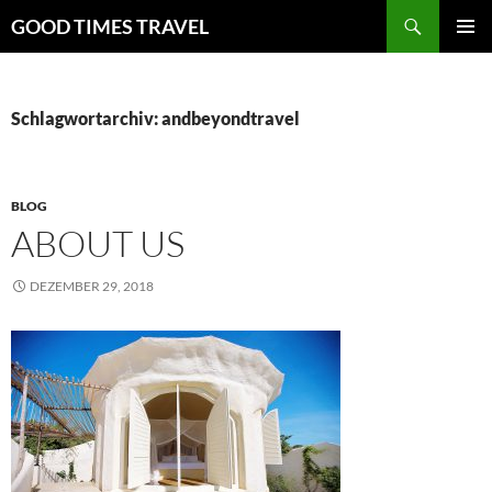
Zum
Suchen
GOOD TIMES TRAVEL
Inhalt
PRIMÄR
springen
MENÜ
Schlagwortarchiv: andbeyondtravel
BLOG
ABOUT US
DEZEMBER 29, 2018