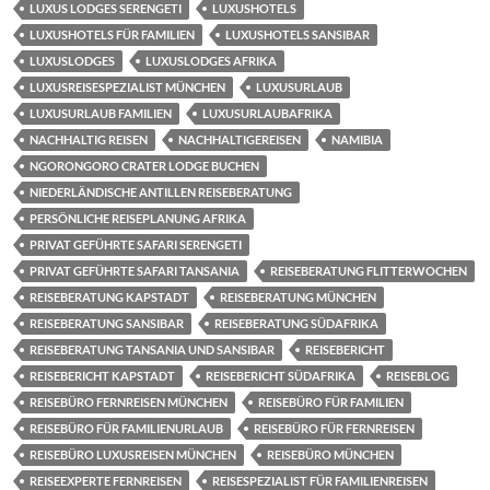
LUXUS LODGES SERENGETI
LUXUSHOTELS
LUXUSHOTELS FÜR FAMILIEN
LUXUSHOTELS SANSIBAR
LUXUSLODGES
LUXUSLODGES AFRIKA
LUXUSREISESPEZIALIST MÜNCHEN
LUXUSURLAUB
LUXUSURLAUB FAMILIEN
LUXUSURLAUBAFRIKA
NACHHALTIG REISEN
NACHHALTIGEREISEN
NAMIBIA
NGORONGORO CRATER LODGE BUCHEN
NIEDERLÄNDISCHE ANTILLEN REISEBERATUNG
PERSÖNLICHE REISEPLANUNG AFRIKA
PRIVAT GEFÜHRTE SAFARI SERENGETI
PRIVAT GEFÜHRTE SAFARI TANSANIA
REISEBERATUNG FLITTERWOCHEN
REISEBERATUNG KAPSTADT
REISEBERATUNG MÜNCHEN
REISEBERATUNG SANSIBAR
REISEBERATUNG SÜDAFRIKA
REISEBERATUNG TANSANIA UND SANSIBAR
REISEBERICHT
REISEBERICHT KAPSTADT
REISEBERICHT SÜDAFRIKA
REISEBLOG
REISEBÜRO FERNREISEN MÜNCHEN
REISEBÜRO FÜR FAMILIEN
REISEBÜRO FÜR FAMILIENURLAUB
REISEBÜRO FÜR FERNREISEN
REISEBÜRO LUXUSREISEN MÜNCHEN
REISEBÜRO MÜNCHEN
REISEEXPERTE FERNREISEN
REISESPEZIALIST FÜR FAMILIENREISEN