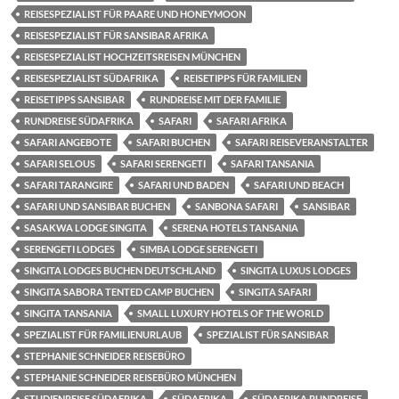
REISESPEZIALIST FÜR PAARE UND HONEYMOON
REISESPEZIALIST FÜR SANSIBAR AFRIKA
REISESPEZIALIST HOCHZEITSREISEN MÜNCHEN
REISESPEZIALIST SÜDAFRIKA
REISETIPPS FÜR FAMILIEN
REISETIPPS SANSIBAR
RUNDREISE MIT DER FAMILIE
RUNDREISE SÜDAFRIKA
SAFARI
SAFARI AFRIKA
SAFARI ANGEBOTE
SAFARI BUCHEN
SAFARI REISEVERANSTALTER
SAFARI SELOUS
SAFARI SERENGETI
SAFARI TANSANIA
SAFARI TARANGIRE
SAFARI UND BADEN
SAFARI UND BEACH
SAFARI UND SANSIBAR BUCHEN
SANBONA SAFARI
SANSIBAR
SASAKWA LODGE SINGITA
SERENA HOTELS TANSANIA
SERENGETI LODGES
SIMBA LODGE SERENGETI
SINGITA LODGES BUCHEN DEUTSCHLAND
SINGITA LUXUS LODGES
SINGITA SABORA TENTED CAMP BUCHEN
SINGITA SAFARI
SINGITA TANSANIA
SMALL LUXURY HOTELS OF THE WORLD
SPEZIALIST FÜR FAMILIENURLAUB
SPEZIALIST FÜR SANSIBAR
STEPHANIE SCHNEIDER REISEBÜRO
STEPHANIE SCHNEIDER REISEBÜRO MÜNCHEN
STUDIENREISE SÜDAFRIKA
SÜDAFRIKA
SÜDAFRIKA RUNDREISE