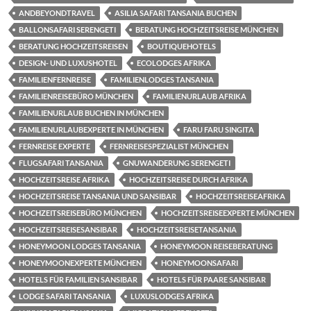
ANDBEYONDTRAVEL
ASILIA SAFARI TANSANIA BUCHEN
BALLONSAFARI SERENGETI
BERATUNG HOCHZEITSREISE MÜNCHEN
BERATUNG HOCHZEITSREISEN
BOUTIQUEHOTELS
DESIGN- UND LUXUSHOTEL
ECOLODGES AFRIKA
FAMILIENFERNREISE
FAMILIENLODGES TANSANIA
FAMILIENREISEBÜRO MÜNCHEN
FAMILIENURLAUB AFRIKA
FAMILIENURLAUB BUCHEN IN MÜNCHEN
FAMILIENURLAUBEXPERTE IN MÜNCHEN
FARU FARU SINGITA
FERNREISE EXPERTE
FERNREISESPEZIALIST MÜNCHEN
FLUGSAFARI TANSANIA
GNUWANDERUNG SERENGETI
HOCHZEITSREISE AFRIKA
HOCHZEITSREISE DURCH AFRIKA
HOCHZEITSREISE TANSANIA UND SANSIBAR
HOCHZEITSREISEAFRIKA
HOCHZEITSREISEBÜRO MÜNCHEN
HOCHZEITSREISEEXPERTE MÜNCHEN
HOCHZEITSREISESANSIBAR
HOCHZEITSREISETANSANIA
HONEYMOON LODGES TANSANIA
HONEYMOON REISEBERATUNG
HONEYMOONEXPERTE MÜNCHEN
HONEYMOONSAFARI
HOTELS FÜR FAMILIEN SANSIBAR
HOTELS FÜR PAARE SANSIBAR
LODGE SAFARI TANSANIA
LUXUSLODGES AFRIKA