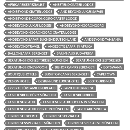
AFRIKAREISESPEZIALIST
ANBETEND CRATER LODGE
AND BEYOND CRATER LODGE
AND BEYOND LUXUS SAFARI
AND BEYOND NGORONGORO CRATER LODGE
ANDBEYOND LUXUS LODGES
ANDBEYOND NGORONGORO
ANDBEYOND NGORONGORO CRATER LODGE
ANDBEYOND SAFARI BUCHEN DEUTSCHLAND
ANDBEYOND TANSANIA
ANDBEYONDTRAVEL
ANGEBOTE SAFARI IN AFRIKA
BALLONSAFARI SERENGETI
BAUMHAUS SÜDAFRIKA
BERATUNG HOCHZEITSREISE MÜNCHEN
BERATUNG HOCHZEITSREISEN
BERATUNG HONEYMOON
BISHOP CAMPS SERENGETI
BOTSWANA
BOUTIQUEHOTELS
BUSHTOP CAMPS SERENGETI
CAPETOWN
DESIGN HOTEL
DESIGN- UND LUXUSHOTEL
ECOTOURISMUS
EXPERTE FÜR FAMILIENURLAUB
FAMILIENFERNREISE
FAMILIENREISEBÜRO MÜNCHEN
FAMILIENRUNDREISE
FAMILIENURLAUB
FAMILIENURLAUB BUCHEN IN MÜNCHEN
FAMILIENURLAUBEXPERTE IN MÜNCHEN
FARU FARU SINGITA
FERNREISE EXPERTE
FERNREISE SPEZIALIST
FERNREISENSPEZIALIST MÜNCHEN
FERNREISESPEZIALIST MÜNCHEN
FLITTERWOCHEN
FLITTERWOCHEN AFRIKA