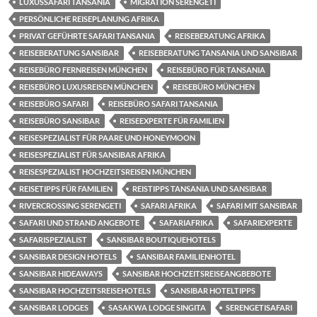
LUXUSSAFARI TANSANIA
MIGRATION SERENGETI
PERSÖNLICHE REISEPLANUNG AFRIKA
PRIVAT GEFÜHRTE SAFARI TANSANIA
REISEBERATUNG AFRIKA
REISEBERATUNG SANSIBAR
REISEBERATUNG TANSANIA UND SANSIBAR
REISEBÜRO FERNREISEN MÜNCHEN
REISEBÜRO FÜR TANSANIA
REISEBÜRO LUXUSREISEN MÜNCHEN
REISEBÜRO MÜNCHEN
REISEBÜRO SAFARI
REISEBÜRO SAFARI TANSANIA
REISEBÜRO SANSIBAR
REISEEXPERTE FÜR FAMILIEN
REISESPEZIALIST FÜR PAARE UND HONEYMOON
REISESPEZIALIST FÜR SANSIBAR AFRIKA
REISESPEZIALIST HOCHZEITSREISEN MÜNCHEN
REISETIPPS FÜR FAMILIEN
REISTIPPS TANSANIA UND SANSIBAR
RIVERCROSSING SERENGETI
SAFARI AFRIKA
SAFARI MIT SANSIBAR
SAFARI UND STRAND ANGEBOTE
SAFARIAFRIKA
SAFARIEXPERTE
SAFARISPEZIALIST
SANSIBAR BOUTIQUEHOTELS
SANSIBAR DESIGN HOTELS
SANSIBAR FAMILIENHOTEL
SANSIBAR HIDEAWAYS
SANSIBAR HOCHZEITSREISEANGBEBOTE
SANSIBAR HOCHZEITSREISEHOTELS
SANSIBAR HOTELTIPPS
SANSIBAR LODGES
SASAKWA LODGE SINGITA
SERENGETISAFARI