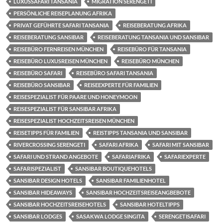
LUXUSSAFARI TANSANIA
MIGRATION SERENGETI
PERSÖNLICHE REISEPLANUNG AFRIKA
PRIVAT GEFÜHRTE SAFARI TANSANIA
REISEBERATUNG AFRIKA
REISEBERATUNG SANSIBAR
REISEBERATUNG TANSANIA UND SANSIBAR
REISEBÜRO FERNREISEN MÜNCHEN
REISEBÜRO FÜR TANSANIA
REISEBÜRO LUXUSREISEN MÜNCHEN
REISEBÜRO MÜNCHEN
REISEBÜRO SAFARI
REISEBÜRO SAFARI TANSANIA
REISEBÜRO SANSIBAR
REISEEXPERTE FÜR FAMILIEN
REISESPEZIALIST FÜR PAARE UND HONEYMOON
REISESPEZIALIST FÜR SANSIBAR AFRIKA
REISESPEZIALIST HOCHZEITSREISEN MÜNCHEN
REISETIPPS FÜR FAMILIEN
REISTIPPS TANSANIA UND SANSIBAR
RIVERCROSSING SERENGETI
SAFARI AFRIKA
SAFARI MIT SANSIBAR
SAFARI UND STRAND ANGEBOTE
SAFARIAFRIKA
SAFARIEXPERTE
SAFARISPEZIALIST
SANSIBAR BOUTIQUEHOTELS
SANSIBAR DESIGN HOTELS
SANSIBAR FAMILIENHOTEL
SANSIBAR HIDEAWAYS
SANSIBAR HOCHZEITSREISEANGBEBOTE
SANSIBAR HOCHZEITSREISEHOTELS
SANSIBAR HOTELTIPPS
SANSIBAR LODGES
SASAKWA LODGE SINGITA
SERENGETISAFARI