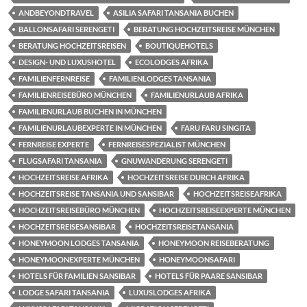
ANDBEYONDTRAVEL
ASILIA SAFARI TANSANIA BUCHEN
BALLONSAFARI SERENGETI
BERATUNG HOCHZEITSREISE MÜNCHEN
BERATUNG HOCHZEITSREISEN
BOUTIQUEHOTELS
DESIGN- UND LUXUSHOTEL
ECOLODGES AFRIKA
FAMILIENFERNREISE
FAMILIENLODGES TANSANIA
FAMILIENREISEBÜRO MÜNCHEN
FAMILIENURLAUB AFRIKA
FAMILIENURLAUB BUCHEN IN MÜNCHEN
FAMILIENURLAUBEXPERTE IN MÜNCHEN
FARU FARU SINGITA
FERNREISE EXPERTE
FERNREISESPEZIALIST MÜNCHEN
FLUGSAFARI TANSANIA
GNUWANDERUNG SERENGETI
HOCHZEITSREISE AFRIKA
HOCHZEITSREISE DURCH AFRIKA
HOCHZEITSREISE TANSANIA UND SANSIBAR
HOCHZEITSREISEAFRIKA
HOCHZEITSREISEBÜRO MÜNCHEN
HOCHZEITSREISEEXPERTE MÜNCHEN
HOCHZEITSREISESANSIBAR
HOCHZEITSREISETANSANIA
HONEYMOON LODGES TANSANIA
HONEYMOON REISEBERATUNG
HONEYMOONEXPERTE MÜNCHEN
HONEYMOONSAFARI
HOTELS FÜR FAMILIEN SANSIBAR
HOTELS FÜR PAARE SANSIBAR
LODGE SAFARI TANSANIA
LUXUSLODGES AFRIKA