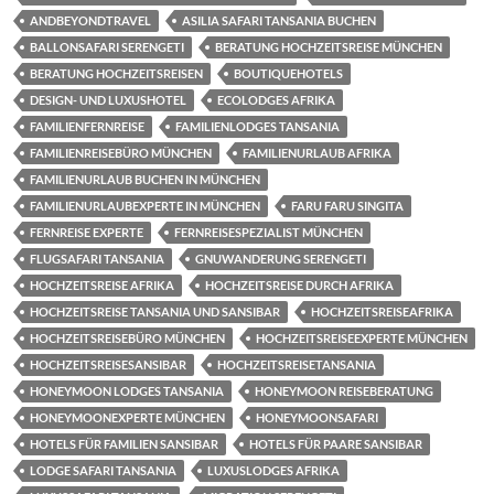
ANDBEYONDTRAVEL
ASILIA SAFARI TANSANIA BUCHEN
BALLONSAFARI SERENGETI
BERATUNG HOCHZEITSREISE MÜNCHEN
BERATUNG HOCHZEITSREISEN
BOUTIQUEHOTELS
DESIGN- UND LUXUSHOTEL
ECOLODGES AFRIKA
FAMILIENFERNREISE
FAMILIENLODGES TANSANIA
FAMILIENREISEBÜRO MÜNCHEN
FAMILIENURLAUB AFRIKA
FAMILIENURLAUB BUCHEN IN MÜNCHEN
FAMILIENURLAUBEXPERTE IN MÜNCHEN
FARU FARU SINGITA
FERNREISE EXPERTE
FERNREISESPEZIALIST MÜNCHEN
FLUGSAFARI TANSANIA
GNUWANDERUNG SERENGETI
HOCHZEITSREISE AFRIKA
HOCHZEITSREISE DURCH AFRIKA
HOCHZEITSREISE TANSANIA UND SANSIBAR
HOCHZEITSREISEAFRIKA
HOCHZEITSREISEBÜRO MÜNCHEN
HOCHZEITSREISEEXPERTE MÜNCHEN
HOCHZEITSREISESANSIBAR
HOCHZEITSREISETANSANIA
HONEYMOON LODGES TANSANIA
HONEYMOON REISEBERATUNG
HONEYMOONEXPERTE MÜNCHEN
HONEYMOONSAFARI
HOTELS FÜR FAMILIEN SANSIBAR
HOTELS FÜR PAARE SANSIBAR
LODGE SAFARI TANSANIA
LUXUSLODGES AFRIKA