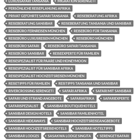
LUXUSSAFARI TANSANIA
MIGRATION SERENGETI
PERSÖNLICHE REISEPLANUNG AFRIKA
PRIVAT GEFÜHRTE SAFARI TANSANIA
REISEBERATUNG AFRIKA
REISEBERATUNG SANSIBAR
REISEBERATUNG TANSANIA UND SANSIBAR
REISEBÜRO FERNREISEN MÜNCHEN
REISEBÜRO FÜR TANSANIA
REISEBÜRO LUXUSREISEN MÜNCHEN
REISEBÜRO MÜNCHEN
REISEBÜRO SAFARI
REISEBÜRO SAFARI TANSANIA
REISEBÜRO SANSIBAR
REISEEXPERTE FÜR FAMILIEN
REISESPEZIALIST FÜR PAARE UND HONEYMOON
REISESPEZIALIST FÜR SANSIBAR AFRIKA
REISESPEZIALIST HOCHZEITSREISEN MÜNCHEN
REISETIPPS FÜR FAMILIEN
REISTIPPS TANSANIA UND SANSIBAR
RIVERCROSSING SERENGETI
SAFARI AFRIKA
SAFARI MIT SANSIBAR
SAFARI UND STRAND ANGEBOTE
SAFARIAFRIKA
SAFARIEXPERTE
SAFARISPEZIALIST
SANSIBAR BOUTIQUEHOTELS
SANSIBAR DESIGN HOTELS
SANSIBAR FAMILIENHOTEL
SANSIBAR HIDEAWAYS
SANSIBAR HOCHZEITSREISEANGBEBOTE
SANSIBAR HOCHZEITSREISEHOTELS
SANSIBAR HOTELTIPPS
SANSIBAR LODGES
SASAKWA LODGE SINGITA
SERENGETISAFARI