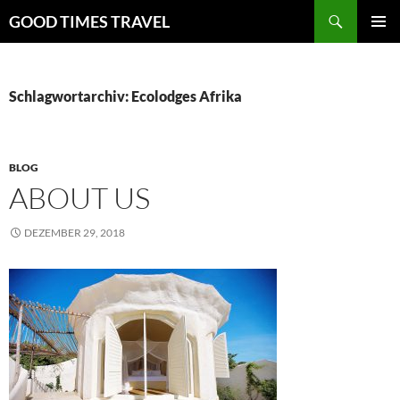
Zum
Suchen
GOOD TIMES TRAVEL
Inhalt
PRIMÄR
springen
MENÜ
Schlagwortarchiv: Ecolodges Afrika
BLOG
ABOUT US
DEZEMBER 29, 2018