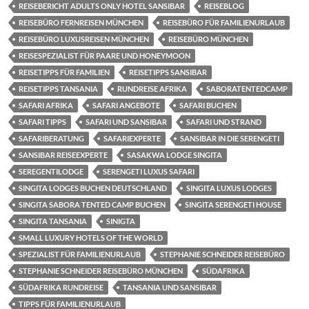
REISEBERICHT ADULTS ONLY HOTEL SANSIBAR
REISEBLOG
REISEBÜRO FERNREISEN MÜNCHEN
REISEBÜRO FÜR FAMILIENURLAUB
REISEBÜRO LUXUSREISEN MÜNCHEN
REISEBÜRO MÜNCHEN
REISESPEZIALIST FÜR PAARE UND HONEYMOON
REISETIPPS FÜR FAMILIEN
REISETIPPS SANSIBAR
REISETIPPS TANSANIA
RUNDREISE AFRIKA
SABORATENTEDCAMP
SAFARI AFRIKA
SAFARI ANGEBOTE
SAFARI BUCHEN
SAFARI TIPPS
SAFARI UND SANSIBAR
SAFARI UND STRAND
SAFARIBERATUNG
SAFARIEXPERTE
SANSIBAR IN DIE SERENGETI
SANSIBAR REISEEXPERTE
SASAKWA LODGE SINGITA
SEREGENTILODGE
SERENGETI LUXUS SAFARI
SINGITA LODGES BUCHEN DEUTSCHLAND
SINGITA LUXUS LODGES
SINGITA SABORA TENTED CAMP BUCHEN
SINGITA SERENGETI HOUSE
SINGITA TANSANIA
SINIGTA
SMALL LUXURY HOTELS OF THE WORLD
SPEZIALIST FÜR FAMILIENURLAUB
STEPHANIE SCHNEIDER REISEBÜRO
STEPHANIE SCHNEIDER REISEBÜRO MÜNCHEN
SÜDAFRIKA
SÜDAFRIKA RUNDREISE
TANSANIA UND SANSIBAR
TIPPS FÜR FAMILIENURLAUB