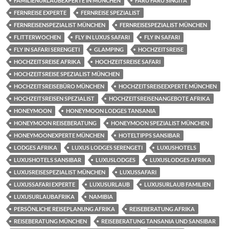
FAMILIENURLAUBEXPERTE IN MÜNCHEN
FARU FARU SINGITA
FERNREISE EXPERTE
FERNREISE SPEZIALIST
FERNREISENSPEZIALIST MÜNCHEN
FERNREISESPEZIALIST MÜNCHEN
FLITTERWOCHEN
FLY IN LUXUS SAFARI
FLY IN SAFARI
FLY IN SAFARI SERENGETI
GLAMPING
HOCHZEITSREISE
HOCHZEITSREISE AFRIKA
HOCHZEITSREISE SAFARI
HOCHZEITSREISE SPEZIALIST MÜNCHEN
HOCHZEITSREISEBÜRO MÜNCHEN
HOCHZEITSREISEEXPERTE MÜNCHEN
HOCHZEITSREISEN SPEZIALIST
HOCHZEITSREISENANGEBOTE AFRIKA
HONEYMOON
HONEYMOON LODGES TANSANIA
HONEYMOON REISEBERATUNG
HONEYMOON SPEZIALIST MÜNCHEN
HONEYMOONEXPERTE MÜNCHEN
HOTELTIPPS SANSIBAR
LODGES AFRIKA
LUXUS LODGES SERENGETI
LUXUSHOTELS
LUXUSHOTELS SANSIBAR
LUXUSLODGES
LUXUSLODGES AFRIKA
LUXUSREISESPEZIALIST MÜNCHEN
LUXUSSAFARI
LUXUSSAFARI EXPERTE
LUXUSURLAUB
LUXUSURLAUB FAMILIEN
LUXUSURLAUBAFRIKA
NAMIBIA
PERSÖNLICHE REISEPLANUNG AFRIKA
REISEBERATUNG AFRIKA
REISEBERATUNG MÜNCHEN
REISEBERATUNG TANSANIA UND SANSIBAR