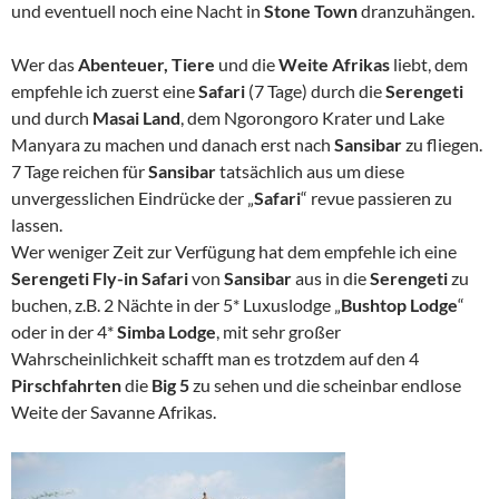
und eventuell noch eine Nacht in
Stone Town
dranzuhängen.
Wer das
Abenteuer, Tiere
und die
Weite Afrikas
liebt, dem
empfehle ich zuerst eine
Safari
(7 Tage) durch die
Serengeti
und durch
Masai Land
, dem Ngorongoro Krater und Lake
Manyara zu machen und danach erst nach
Sansibar
zu fliegen.
7 Tage reichen für
Sansibar
tatsächlich aus um diese
unvergesslichen Eindrücke der „
Safari
“ revue passieren zu
lassen.
Wer weniger Zeit zur Verfügung hat dem empfehle ich eine
Serengeti Fly-in Safari
von
Sansibar
aus in die
Serengeti
zu
buchen, z.B. 2 Nächte in der 5* Luxuslodge „
Bushtop Lodge
“
oder in der 4*
Simba Lodge
, mit sehr großer
Wahrscheinlichkeit schafft man es trotzdem auf den 4
Pirschfahrten
die
Big 5
zu sehen und die scheinbar endlose
Weite der Savanne Afrikas.