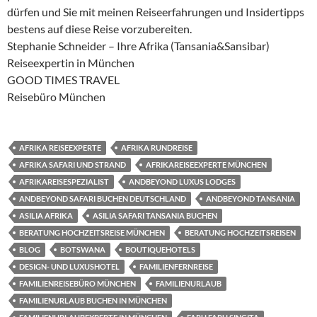
dürfen und Sie mit meinen Reiseerfahrungen und Insidertipps
bestens auf diese Reise vorzubereiten.
Stephanie Schneider – Ihre Afrika (Tansania&Sansibar)
Reiseexpertin in München
GOOD TIMES TRAVEL
Reisebüro München
AFRIKA REISEEXPERTE
AFRIKA RUNDREISE
AFRIKA SAFARI UND STRAND
AFRIKAREISEEXPERTE MÜNCHEN
AFRIKAREISESPEZIALIST
ANDBEYOND LUXUS LODGES
ANDBEYOND SAFARI BUCHEN DEUTSCHLAND
ANDBEYOND TANSANIA
ASILIA AFRIKA
ASILIA SAFARI TANSANIA BUCHEN
BERATUNG HOCHZEITSREISE MÜNCHEN
BERATUNG HOCHZEITSREISEN
BLOG
BOTSWANA
BOUTIQUEHOTELS
DESIGN- UND LUXUSHOTEL
FAMILIENFERNREISE
FAMILIENREISEBÜRO MÜNCHEN
FAMILIENURLAUB
FAMILIENURLAUB BUCHEN IN MÜNCHEN