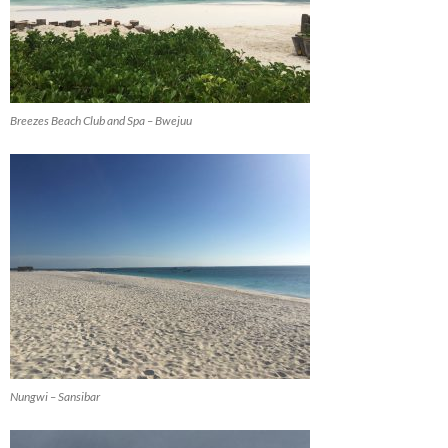
Breezes Beach Club and Spa – Bwejuu
Nungwi – Sansibar