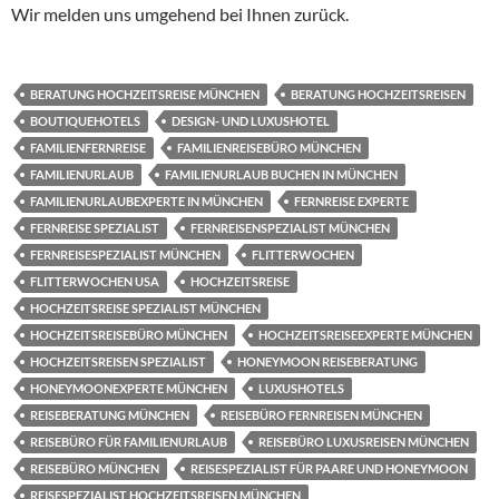
Wir melden uns umgehend bei Ihnen zurück.
BERATUNG HOCHZEITSREISE MÜNCHEN
BERATUNG HOCHZEITSREISEN
BOUTIQUEHOTELS
DESIGN- UND LUXUSHOTEL
FAMILIENFERNREISE
FAMILIENREISEBÜRO MÜNCHEN
FAMILIENURLAUB
FAMILIENURLAUB BUCHEN IN MÜNCHEN
FAMILIENURLAUBEXPERTE IN MÜNCHEN
FERNREISE EXPERTE
FERNREISE SPEZIALIST
FERNREISENSPEZIALIST MÜNCHEN
FERNREISESPEZIALIST MÜNCHEN
FLITTERWOCHEN
FLITTERWOCHEN USA
HOCHZEITSREISE
HOCHZEITSREISE SPEZIALIST MÜNCHEN
HOCHZEITSREISEBÜRO MÜNCHEN
HOCHZEITSREISEEXPERTE MÜNCHEN
HOCHZEITSREISEN SPEZIALIST
HONEYMOON REISEBERATUNG
HONEYMOONEXPERTE MÜNCHEN
LUXUSHOTELS
REISEBERATUNG MÜNCHEN
REISEBÜRO FERNREISEN MÜNCHEN
REISEBÜRO FÜR FAMILIENURLAUB
REISEBÜRO LUXUSREISEN MÜNCHEN
REISEBÜRO MÜNCHEN
REISESPEZIALIST FÜR PAARE UND HONEYMOON
REISESPEZIALIST HOCHZEITSREISEN MÜNCHEN