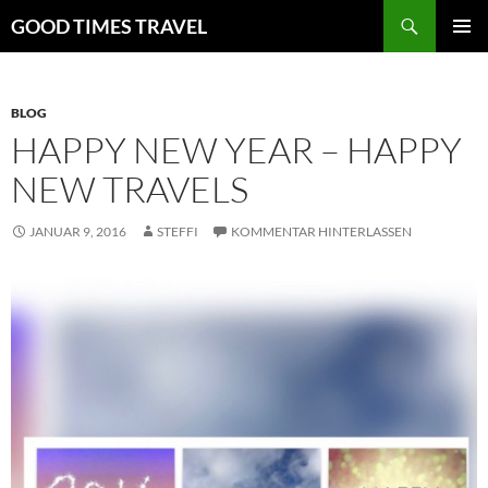
Zum
Suchen
GOOD TIMES TRAVEL
Inhalt
PRIMÄR
springen
MENÜ
BLOG
HAPPY NEW YEAR – HAPPY
NEW TRAVELS
JANUAR 9, 2016
STEFFI
KOMMENTAR HINTERLASSEN