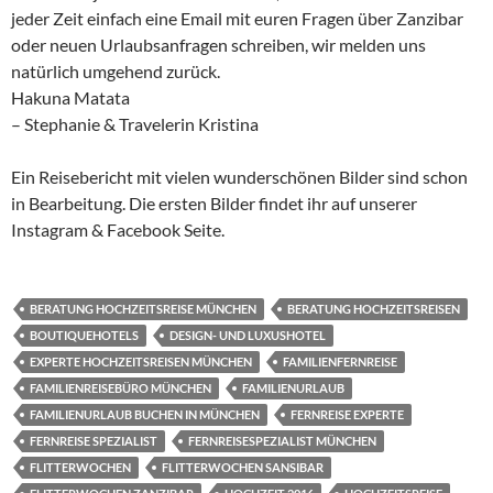
jeder Zeit einfach eine Email mit euren Fragen über Zanzibar
oder neuen Urlaubsanfragen schreiben, wir melden uns
natürlich umgehend zurück.
Hakuna Matata
– Stephanie & Travelerin Kristina
Ein Reisebericht mit vielen wunderschönen Bilder sind schon
in Bearbeitung. Die ersten Bilder findet ihr auf unserer
Instagram & Facebook Seite.
BERATUNG HOCHZEITSREISE MÜNCHEN
BERATUNG HOCHZEITSREISEN
BOUTIQUEHOTELS
DESIGN- UND LUXUSHOTEL
EXPERTE HOCHZEITSREISEN MÜNCHEN
FAMILIENFERNREISE
FAMILIENREISEBÜRO MÜNCHEN
FAMILIENURLAUB
FAMILIENURLAUB BUCHEN IN MÜNCHEN
FERNREISE EXPERTE
FERNREISE SPEZIALIST
FERNREISESPEZIALIST MÜNCHEN
FLITTERWOCHEN
FLITTERWOCHEN SANSIBAR