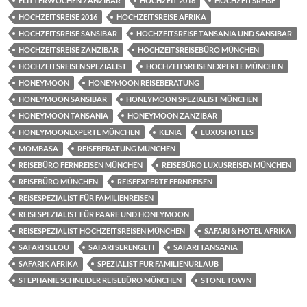
FLITTERWOCHEN ZANZIBAR
HOCHZEIT 2016
HOCHZEITSREISE
HOCHZEITSREISE 2016
HOCHZEITSREISE AFRIKA
HOCHZEITSREISE SANSIBAR
HOCHZEITSREISE TANSANIA UND SANSIBAR
HOCHZEITSREISE ZANZIBAR
HOCHZEITSREISEBÜRO MÜNCHEN
HOCHZEITSREISEN SPEZIALIST
HOCHZEITSREISENEXPERTE MÜNCHEN
HONEYMOON
HONEYMOON REISEBERATUNG
HONEYMOON SANSIBAR
HONEYMOON SPEZIALIST MÜNCHEN
HONEYMOON TANSANIA
HONEYMOON ZANZIBAR
HONEYMOONEXPERTE MÜNCHEN
KENIA
LUXUSHOTELS
MOMBASA
REISEBERATUNG MÜNCHEN
REISEBÜRO FERNREISEN MÜNCHEN
REISEBÜRO LUXUSREISEN MÜNCHEN
REISEBÜRO MÜNCHEN
REISEEXPERTE FERNREISEN
REISESPEZIALIST FÜR FAMILIENREISEN
REISESPEZIALIST FÜR PAARE UND HONEYMOON
REISESPEZIALIST HOCHZEITSREISEN MÜNCHEN
SAFARI & HOTEL AFRIKA
SAFARI SELOU
SAFARI SERENGETI
SAFARI TANSANIA
SAFARIK AFRIKA
SPEZIALIST FÜR FAMILIENURLAUB
STEPHANIE SCHNEIDER REISEBÜRO MÜNCHEN
STONE TOWN