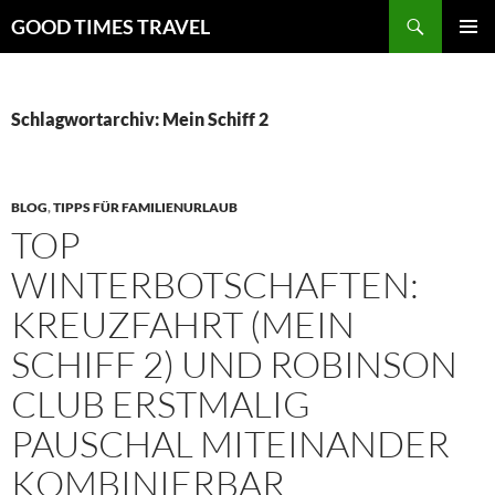
Zum
Suchen
GOOD TIMES TRAVEL
Inhalt
PRIMÄR
springen
MENÜ
Schlagwortarchiv: Mein Schiff 2
BLOG
,
TIPPS FÜR FAMILIENURLAUB
TOP
WINTERBOTSCHAFTEN:
KREUZFAHRT (MEIN
SCHIFF 2) UND ROBINSON
CLUB ERSTMALIG
PAUSCHAL MITEINANDER
KOMBINIERBAR