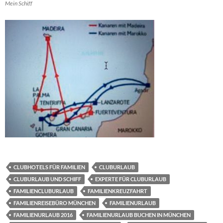
Mein Schiff
CLUBHOTELS FÜR FAMILIEN
CLUBURLAUB
CLUBURLAUB UND SCHIFF
EXPERTE FÜR CLUBURLAUB
FAMILIENCLUBURLAUB
FAMILIENKREUZFAHRT
FAMILIENREISEBÜRO MÜNCHEN
FAMILIENURLAUB
FAMILIENURLAUB 2016
FAMILIENURLAUB BUCHEN IN MÜNCHEN