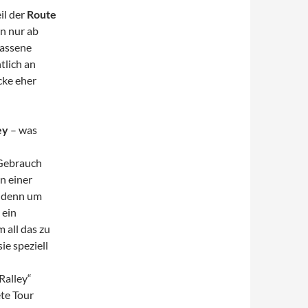
il der
Route
n nur ab
lassene
lich an
cke eher
ey
– was
 Gebrauch
n einer
– denn um
 ein
m all das zu
ie speziell
Ralley“
te Tour