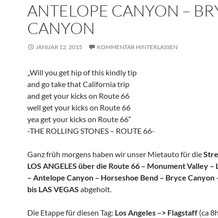
ANTELOPE CANYON – BR
CANYON
JANUAR 12, 2015
KOMMENTAR HINTERLASSEN
„Will you get hip of this kindly tip
and go take that California trip
and get your kicks on Route 66
well get your kicks on Route 66
yea get your kicks on Route 66“
-THE ROLLING STONES – ROUTE 66-
Ganz früh morgens haben wir unser Mietauto für die
Str
LOS ANGELES über die Route 66 – Monument Valley – 
– Antelope Canyon – Horseshoe Bend – Bryce Canyon 
bis LAS VEGAS
abgeholt.
Die Etappe für diesen Tag:
Los Angeles –> Flagstaff
(ca 8h