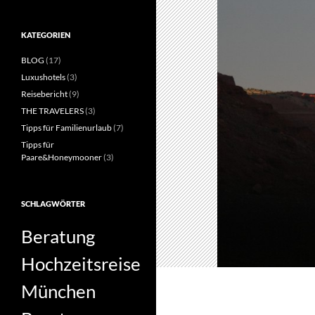
KATEGORIEN
BLOG
(17)
Luxushotels
(3)
Reisebericht
(9)
THE TRAVELERS
(3)
Tipps für Familienurlaub
(7)
Tipps für
Paare&Honeymooner
(3)
SCHLAGWÖRTER
Beratung
Hochzeitsreise
München