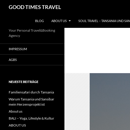
Zum
Suchen
GOOD TIMES TRAVEL
Inhalt
springen
BLOG
ABOUT US
SOUL TRAVEL – TANSANIA UND SA
Your Personal Travel&Booking
Agency
IMPRESSUM
AGBS
NEUESTE BEITRÄGE
Familiensafari durch Tansania
Warum Tansania und Sansibar
mein Herzensprojekt ist
About us
BALI – Yoga, Lifestyle & Kultur
ABOUT US