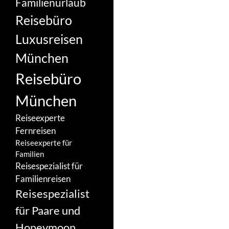
Familienurlaub
Reisebüro
Luxusreisen
München
Reisebüro
München
Reiseexperte
Fernreisen
Reiseexperte für
Familien
Reisespezialist für
Familienreisen
Reisespezialist
für Paare und
Honeymoon