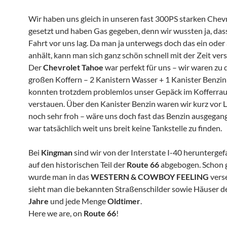
Wir haben uns gleich in unseren fast 300PS starken Chev
gesetzt und haben Gas gegeben, denn wir wussten ja, dass
Fahrt vor uns lag. Da man ja unterwegs doch das ein oder
anhält, kann man sich ganz schön schnell mit der Zeit ver
Der
Chevrolet Tahoe
war perfekt für uns – wir waren zu d
großen Koffern – 2 Kanistern Wasser + 1 Kanister Benzi
konnten trotzdem problemlos unser Gepäck im Kofferra
verstauen. Über den Kanister Benzin waren wir kurz vor 
noch sehr froh – wäre uns doch fast das Benzin ausgegan
war tatsächlich weit uns breit keine Tankstelle zu finden.
Bei
Kingman
sind wir von der Interstate I-40 herunterge
auf den historischen Teil der
Route 66
abgebogen. Schon g
wurde man in das
WESTERN & COWBOY FEELING
verse
sieht man die bekannten Straßenschilder sowie Häuser d
Jahre
und jede Menge
Oldtimer
.
Here we are, on
Route 66
!