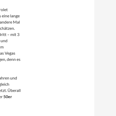
rolet
 eine lange
 andere Mal
schätzen.
ritt – mit 3
n und
um
Las Vegas
gen, denn es
fahren und
leich
tzt. Überall
er
50er