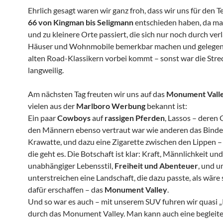
Ehrlich gesagt waren wir ganz froh, dass wir uns für den Te
66 von Kingman bis Seligmann
entschieden haben, da ma
und zu kleinere Orte passiert, die sich nur noch durch ver
Häuser und Wohnmobile bemerkbar machen und gelegent
alten Road-Klassikern vorbei kommt – sonst war die Stre
langweilig.
Am nächsten Tag freuten wir uns auf das
Monument Vall
vielen aus der
Marlboro Werbung
bekannt ist:
Ein paar
Cowboys
auf
rassigen Pferden
, Lassos – deren
den Männern ebenso vertraut war wie anderen das Binde
Krawatte, und dazu eine Zigarette zwischen den Lippen 
die geht es. Die Botschaft ist klar: Kraft, Männlichkeit und
unabhängiger Lebensstil,
Freiheit und Abenteuer
, und u
unterstreichen eine Landschaft, die dazu passte, als wäre s
dafür erschaffen – das
Monument Valley
.
Und so war es auch – mit unserem SUV fuhren wir quasi „
durch das Monument Valley. Man kann auch eine begleite