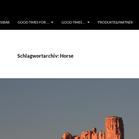
NSIBAR
GOOD TIMES FOR …
GOOD TIMES …
PRODUKTE&PARTNER
Schlagwortarchiv: Horse