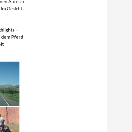
enen Auto zu
t im Gesicht
lights
–
f dem Pferd
lt