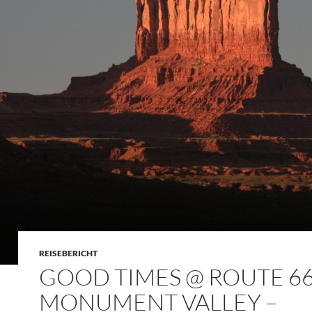
REISEBERICHT
GOOD TIMES @ ROUTE 66
MONUMENT VALLEY –