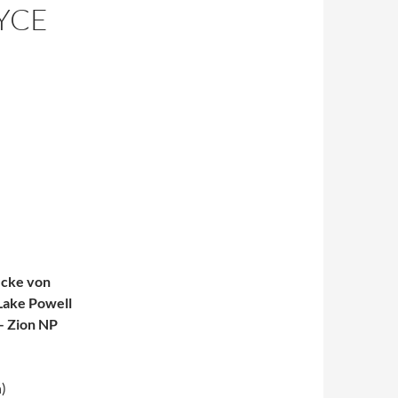
YCE
ecke von
Lake Powell
– Zion NP
)