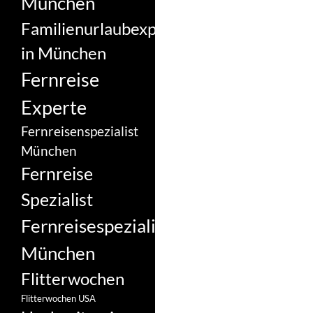
München
Familienurlaubexperte
in München
Fernreise
Experte
Fernreisenspezialist
München
Fernreise
Spezialist
Fernreisespezialist
München
Flitterwochen
Flitterwochen USA