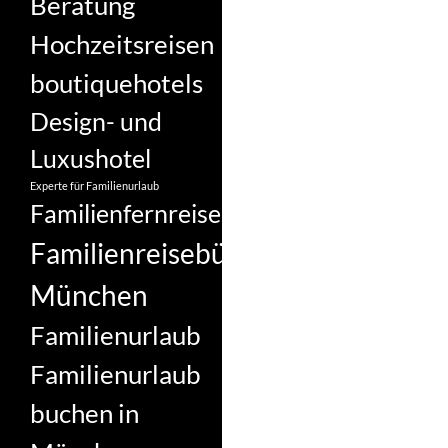
Beratung
Hochzeitsreisen
boutiquehotels
Design- und
Luxushotel
Experte für Familienurlaub
Familienfernreise
Familienreisebüro
München
Familienurlaub
Familienurlaub
buchen in