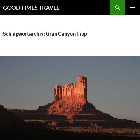
Zum
Suchen
GOOD TIMES TRAVEL
Inhalt
PRIMÄR
springen
MENÜ
Schlagwortarchiv: Gran Canyon Tipp