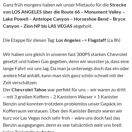
Ganz früh morgens haben wir unser Mietauto für die
Strecke
von LOS ANGELES über die Route 66 – Monument Valley –
Lake Powell – Antelope Canyon – Horseshoe Bend – Bryce
Canyon – Zion NP bis LAS VEGAS
abgeholt.
Die Etappe für diesen Tag:
Los Angeles –> Flagstaff
(ca 8h)
Wir haben uns gleich in unseren fast 300PS starken Chevrolet
gesetzt und haben Gas gegeben, denn wir wussten ja, dass eine
lange Fahrt vor uns lag. Da man ja unterwegs doch das ein oder
andere Mal anhält, kann man sich ganz schön schnell mit der
Zeit verschätzen.
Der
Chevrolet Tahoe
war perfekt für uns – wir waren zu dritt
– mit 3 großen Koffern – 2 Kanistern Wasser + 1 Kanister
Benzin und konnten trotzdem problemlos unser Gepäck im
Kofferraum verstauen. Über den Kanister Benzin waren wir
kurz vor Las Vegas noch sehr froh – wäre uns doch fast das
Benzin ausgegangen, denn es war tatsächlich weit uns breit
keine Tankstelle zu finden.