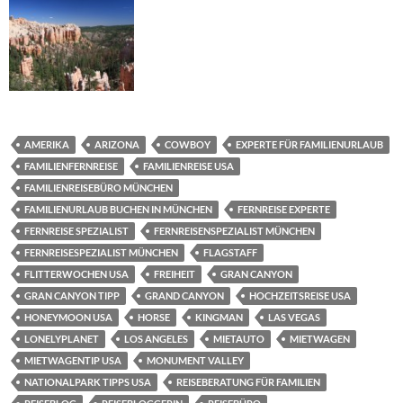
AMERIKA
ARIZONA
COWBOY
EXPERTE FÜR FAMILIENURLAUB
FAMILIENFERNREISE
FAMILIENREISE USA
FAMILIENREISEBÜRO MÜNCHEN
FAMILIENURLAUB BUCHEN IN MÜNCHEN
FERNREISE EXPERTE
FERNREISE SPEZIALIST
FERNREISENSPEZIALIST MÜNCHEN
FERNREISESPEZIALIST MÜNCHEN
FLAGSTAFF
FLITTERWOCHEN USA
FREIHEIT
GRAN CANYON
GRAN CANYON TIPP
GRAND CANYON
HOCHZEITSREISE USA
HONEYMOON USA
HORSE
KINGMAN
LAS VEGAS
LONELYPLANET
LOS ANGELES
MIETAUTO
MIETWAGEN
MIETWAGENTIP USA
MONUMENT VALLEY
NATIONALPARK TIPPS USA
REISEBERATUNG FÜR FAMILIEN