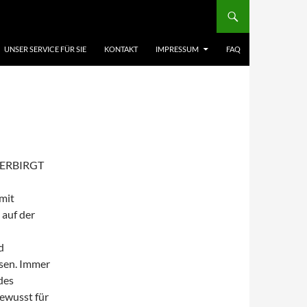
UNSER SERVICE FÜR SIE
KONTAKT
IMPRESSUM
FAQ
VERBIRGT
mit
 auf der
d
ssen. Immer
des
ewusst für