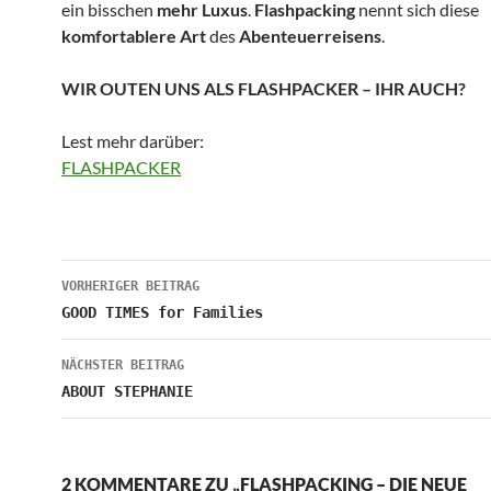
ein bisschen
mehr Luxus
.
Flashpacking
nennt sich diese
komfortablere Art
des
Abenteuerreisens
.
WIR OUTEN UNS ALS FLASHPACKER – IHR AUCH?
Lest mehr darüber:
FLASHPACKER
Beitragsnavigation
VORHERIGER BEITRAG
GOOD TIMES for Families
NÄCHSTER BEITRAG
ABOUT STEPHANIE
2 KOMMENTARE ZU „FLASHPACKING – DIE NEUE