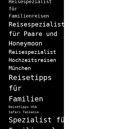
Reisespezialist
für
Familienreisen
Reisespezialist
für Paare und
Honeymoon
Reisespezialist
Hochzeitsreisen
München
Reisetipps
für
Familien
Reisetipps USA
Safari Tansania
Spezialist für