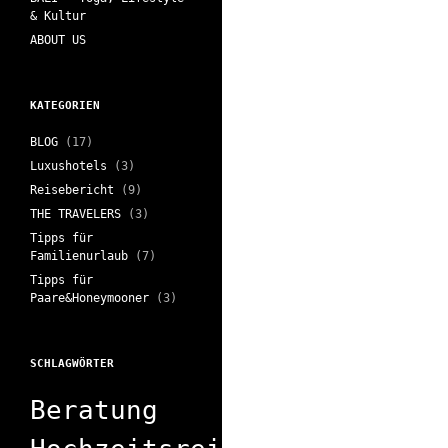
& Kultur
ABOUT US
KATEGORIEN
BLOG
(17)
Luxushotels
(3)
Reisebericht
(9)
THE TRAVELERS
(3)
Tipps für
Familienurlaub
(7)
Tipps für
Paare&Honeymooner
(3)
SCHLAGWÖRTER
Beratung