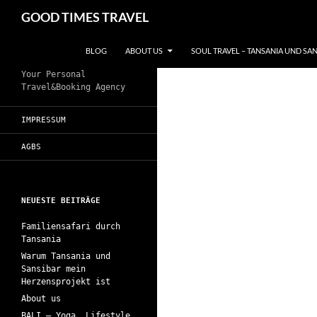
Zum
Suchen
GOOD TIMES TRAVEL
Inhalt
springen
BLOG
ABOUT US
SOUL TRAVEL – TANSANIA UND SA
Your Personal
Travel&Booking Agency
IMPRESSUM
AGBS
NEUESTE BEITRÄGE
Familiensafari durch
Tansania
Warum Tansania und
Sansibar mein
Herzensprojekt ist
About us
BALI – Yoga, Lifestyle