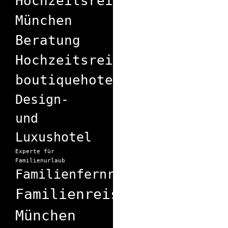
Hochzeitsreise
München
Beratung
Hochzeitsreisen
boutiquehotels
Design-
und
Luxushotel
Experte für
Familienurlaub
Familienfernreise
Familienreisebüro
München