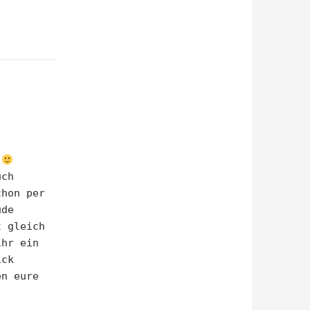
k
uch
chon per
ude
t gleich
ihr ein
ick
en eure