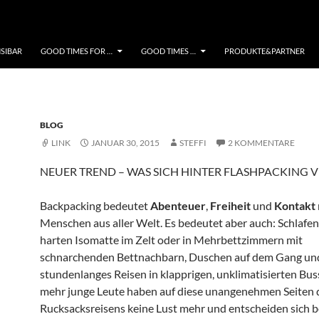
NSIBAR
GOOD TIMES FOR …
GOOD TIMES …
PRODUKTE&PARTNER
BLOG
LINK
JANUAR 30, 2015
STEFFI
2 KOMMENTARE
NEUER TREND – WAS SICH HINTER FLASHPACKING 
Backpacking bedeutet
Abenteuer
,
Freiheit
und
Kontakt
Menschen aus aller Welt. Es bedeutet aber auch: Schlafen
harten Isomatte im Zelt oder in Mehrbettzimmern mit
schnarchenden Bettnachbarn, Duschen auf dem Gang un
stundenlanges Reisen in klapprigen, unklimatisierten Bu
mehr junge Leute haben auf diese unangenehmen Seiten 
Rucksacksreisens keine Lust mehr und entscheiden sich b